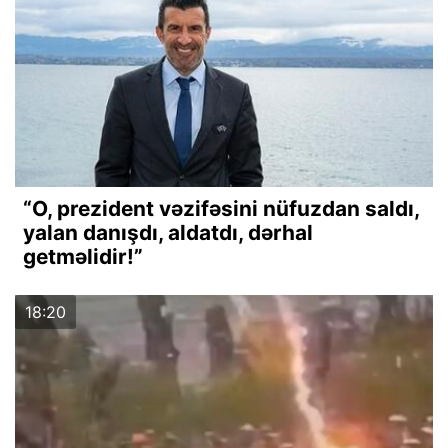
“O, prezident vəzifəsini nüfuzdan saldı,
yalan danışdı, aldatdı, dərhal
getməlidir!”
18:20