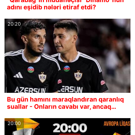
adını eşidib nələri etiraf etdi?
20:20
Bu gün hamını maraqlandıran qaranlıq
suallar - Onların cavabı var, ancaq…
20:00