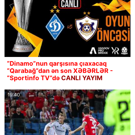
“Dinamo”nun qarşısına çıaxacaq
“Qarabağ”dan ən son XƏBƏRLƏR -
“Sportinfo TV”də
CANLI YAYIM
19:40