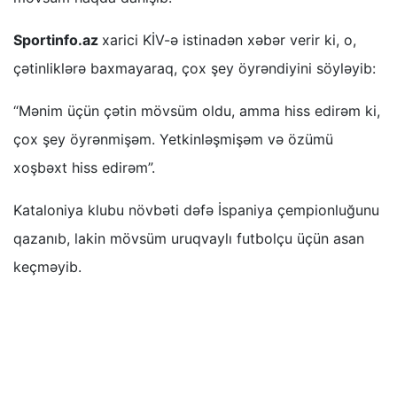
Sportinfo.az
xarici KİV-ə istinadən xəbər verir ki, o,
çətinliklərə baxmayaraq, çox şey öyrəndiyini söyləyib:
“Mənim üçün çətin mövsüm oldu, amma hiss edirəm ki,
çox şey öyrənmişəm. Yetkinləşmişəm və özümü
xoşbəxt hiss edirəm”.
Kataloniya klubu növbəti dəfə İspaniya çempionluğunu
qazanıb, lakin mövsüm uruqvaylı futbolçu üçün asan
keçməyib.