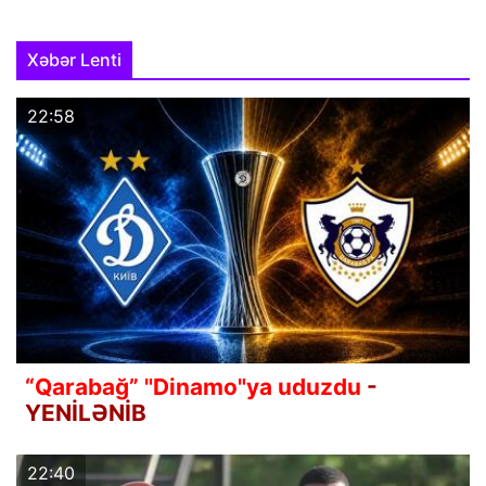
Xəbər Lenti
22:58
“Qarabağ” "Dinamo"ya uduzdu
-
YENİLƏNİB
22:40