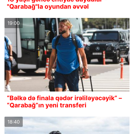
"Qarabağ"la oyundan əvvəl
19:00
“Bəlkə də finala qədər irəliləyəcəyik” –
“Qarabağ”ın yeni transferi
18:40