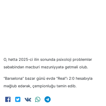
O, hətta 2025-ci ilin sonunda psixoloji problemlər
səbəbindən məcburi məzuniyyətə getməli olub.
“Barselona” bazar günü evdə “Real”ı 2:0 hesabıyla
məğlub edərək, çempionluğu təmin edib.