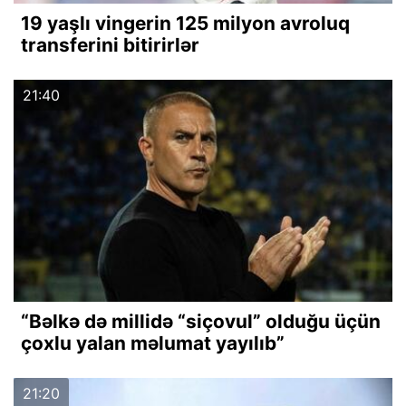
19 yaşlı vingerin 125 milyon avroluq
transferini bitirirlər
21:40
“Bəlkə də millidə “siçovul” olduğu üçün
çoxlu yalan məlumat yayılıb”
21:20