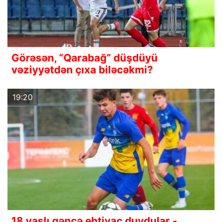
Görəsən, “Qarabağ” düşdüyü
vəziyyətdən çıxa biləcəkmi?
19:20
18 yaşlı gəncə ehtiyac duydular -