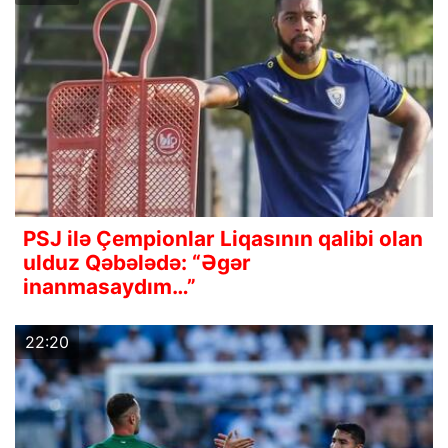
PSJ ilə Çempionlar Liqasının qalibi olan
ulduz Qəbələdə: “Əgər
inanmasaydım…”
22:20