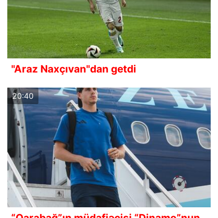
"Araz Naxçıvan"dan getdi
20:40
“Qarabağ”ın müdafiəçisi “Dinamo”nun