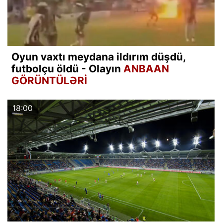
Oyun vaxtı meydana ildırım düşdü,
futbolçu öldü - Olayın
ANBAAN
GÖRÜNTÜLƏRİ
18:00