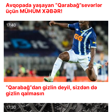
Avqopada yaşayan “Qarabağ”sevərlər
üçün MÜHÜM XƏBƏR!
17:40
“Qarabağ”dan gizlin deyil, sizdən də
gizlin qalmasın
17:30