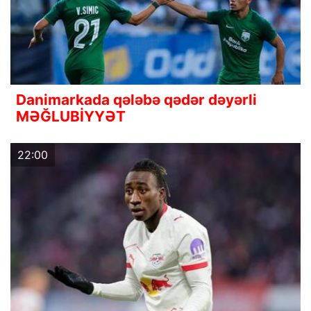
Danimarkada qələbə qədər dəyərli
MƏĞLUBİYYƏT
22:00