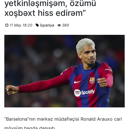
yetkinləşmişəm, özümü
xoşbəxt hiss edirəm”
11 May 18:20
İspaniya
389
“Barselona”nın mərkəz müdafiəçisi Ronald Arauxo cari
mövsüm haqda danışıb.