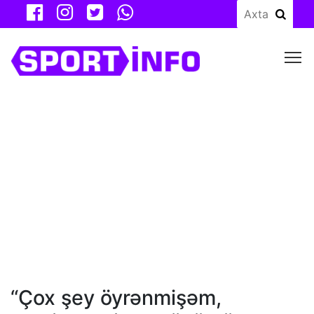
M
“Çox şey öyrənmişəm,