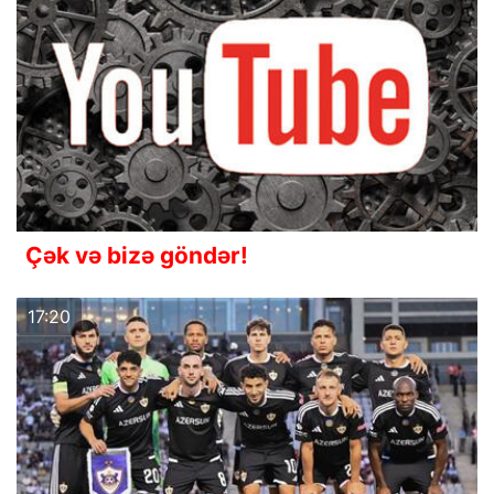
Çək və bizə göndər!
17:20