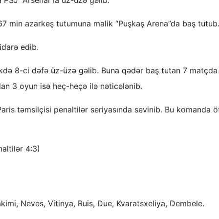
67 min azarkeş tutumuna malik “Puşkaş Arena”da baş tutub
idarə edib.
ikdə 8-ci dəfə üz-üzə gəlib. Buna qədər baş tutan 7 matçda
n 3 oyun isə heç-heçə ilə nəticələnib.
ris təmsilçisi penaltilər seriyasında sevinib. Bu komanda ö
altilər 4:3)
mi, Neves, Vitinya, Ruis, Due, Kvaratsxeliya, Dembele.