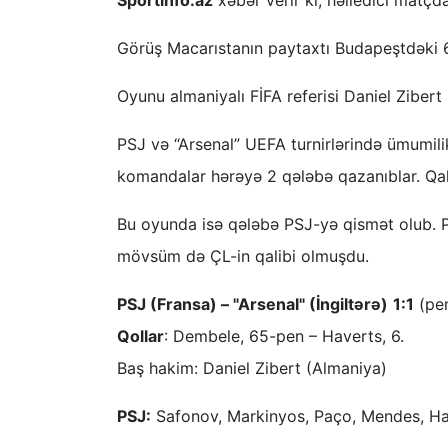
Görüş Macarıstanın paytaxtı Budapeştdəki 
Oyunu almaniyalı FİFA referisi Daniel Zibert 
PSJ və “Arsenal” UEFA turnirlərində ümumil
komandalar hərəyə 2 qələbə qazanıblar. Qala
Bu oyunda isə qələbə PSJ-yə qismət olub. Pa
mövsüm də ÇL-in qalibi olmuşdu.
PSJ (Fransa) – "Arsenal" (İngiltərə)
1:1
(pen
Qollar
: Dembele, 65-pen – Haverts, 6.
Baş hakim: Daniel Zibert (Almaniya)
PSJ:
Safonov, Markinyos, Paço, Mendes, Haki