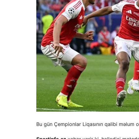
Bu gün Çempionlar Liqasının qalibi məlum o
Sportinfo.az
xəbər verir ki, həlledici matçd