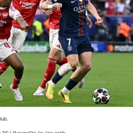
lub.
a PSJ “Arsenal”la üz-üzə gəlib.