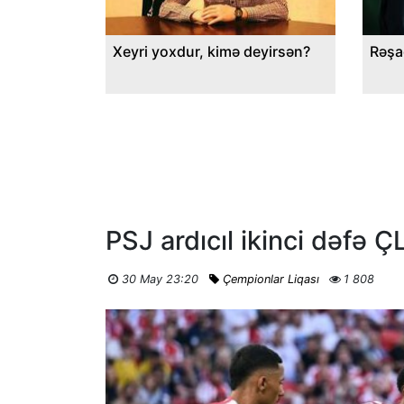
Xeyri yoxdur, kimə deyirsən?
Rəşa
PSJ ardıcıl ikinci dəfə 
30 May 23:20
Çempionlar Liqası
1 808