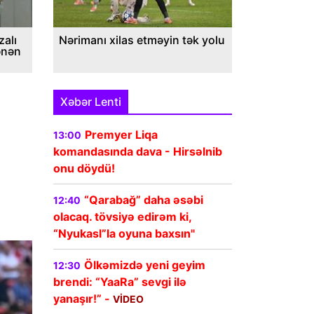
alı
Nərimanı xilas etməyin tək yolu
ənən
Xəbər Lenti
Premyer Liqa
13:00
komandasında dava - Hirsəlnib
onu döydü!
“Qarabağ” daha əsəbi
12:40
olacaq. tövsiyə edirəm ki,
“Nyukasl”la oyuna baxsın"
Ölkəmizdə yeni geyim
12:30
brendi: “YaaRa” sevgi ilə
yanaşır!” -
VİDEO