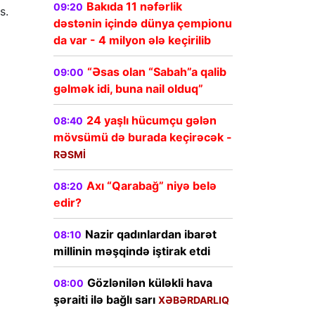
Bakıda 11 nəfərlik
09:20
s.
dəstənin içində dünya çempionu
da var - 4 milyon ələ keçirilib
“Əsas olan “Sabah”a qalib
09:00
gəlmək idi, buna nail olduq”
24 yaşlı hücumçu gələn
08:40
mövsümü də burada keçirəcək -
RƏSMİ
Axı “Qarabağ” niyə belə
08:20
edir?
Nazir qadınlardan ibarət
08:10
millinin məşqində iştirak etdi
Gözlənilən küləkli hava
08:00
şəraiti ilə bağlı sarı
XƏBƏRDARLIQ