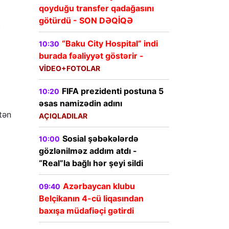
qoyduğu transfer qadağasını
götürdü - SON DƏQİQƏ
.
“Baku City Hospital” indi
10:30
burada fəaliyyət göstərir -
VİDEO+FOTOLAR
FIFA prezidenti postuna 5
10:20
əsas namizədin adını
tən
AÇIQLADILAR
Sosial şəbəkələrdə
10:00
gözlənilməz addım atdı -
“Real”la bağlı hər şeyi sildi
Azərbaycan klubu
09:40
Belçikanın 4-cü liqasından
baxışa müdafiəçi gətirdi