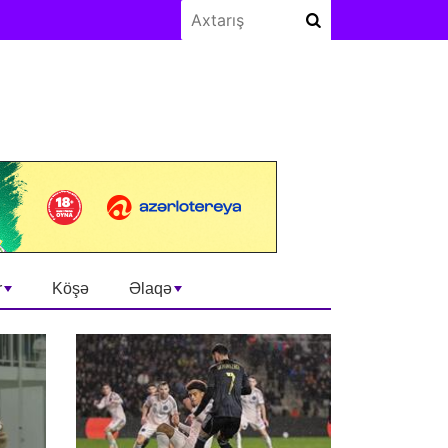
r
Köşə
Əlaqə