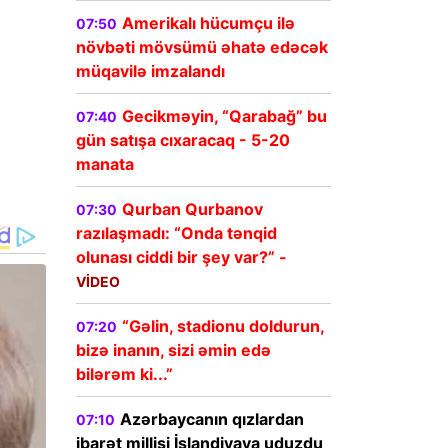
Amerikalı hücumçu ilə
07:50
növbəti mövsümü əhatə edəcək
müqavilə imzalandı
Gecikməyin, “Qarabağ” bu
07:40
gün satışa cıxaracaq - 5-20
manata
Qurban Qurbanov
07:30
razılaşmadı: “Onda tənqid
olunası ciddi bir şey var?” -
VİDEO
“Gəlin, stadionu doldurun,
07:20
bizə inanın, sizi əmin edə
bilərəm ki...”
Azərbaycanın qızlardan
07:10
ibarət millisi İslandiyaya uduzdu