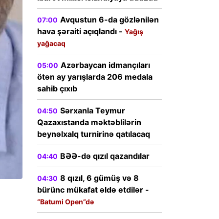
Avqustun 6-da gözlənilən
07:00
hava şəraiti açıqlandı -
Yağış
yağacaq
Azərbaycan idmançıları
05:00
ötən ay yarışlarda 206 medala
sahib çıxıb
Sərxanla Teymur
04:50
Qazaxıstanda məktəblilərin
beynəlxalq turnirinə qatılacaq
BƏƏ-də qızıl qazandılar
04:40
8 qızıl, 6 gümüş və 8
04:30
bürünc mükafat əldə etdilər -
“Batumi Open”də