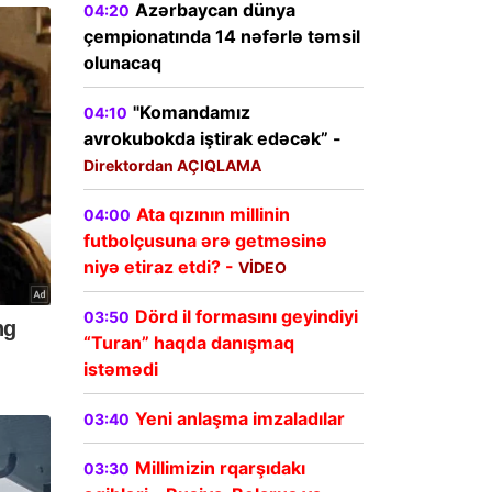
Azərbaycan dünya
04:20
çempionatında 14 nəfərlə təmsil
olunacaq
"Komandamız
04:10
avrokubokda iştirak edəcək” -
Direktordan AÇIQLAMA
Ata qızının millinin
04:00
futbolçusuna ərə getməsinə
niyə etiraz etdi? -
VİDEO
Dörd il formasını geyindiyi
03:50
“Turan” haqda danışmaq
istəmədi
Yeni anlaşma imzaladılar
03:40
Millimizin rqarşıdakı
03:30