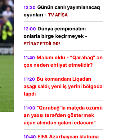
Günün canlı yayımlanacaq
12:20
oyunları -
TV AFİŞA
Dünya çempionatını
12:00
onlarla birgə keçirməyək -
ETİRAZ ETDİLƏR!
Məlum oldu - “Qarabağ” ən
11:40
çox nədən ehtiyat etməlidir?
Bu komandanı Liqadan
11:20
aşağı saldı, yeni iş yerini bölgədə
tapdı
"Qarabağ"la matçda özümü
11:00
ən yaxşı tərəfdən göstərmək
üçün əlimdən gələni edəcəm"
FİFA Azərbaycan klubuna
10:40