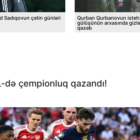
d Sadıqovun çətin günləri
Qurban Qurbanovun istehz
gülüşünün arxasında gizl
qəzəb
ÇL-də çempionluq qazandı!