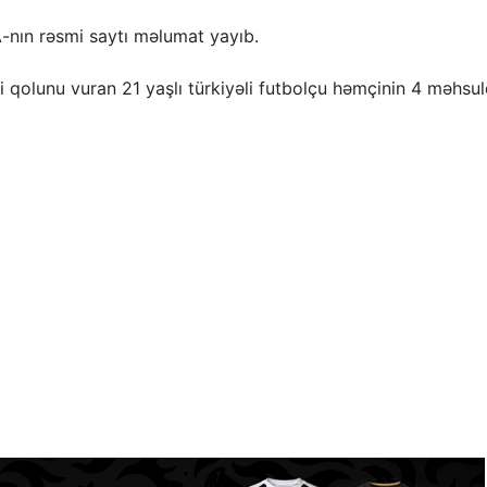
-nın rəsmi saytı məlumat yayıb.
iki qolunu vuran 21 yaşlı türkiyəli futbolçu həmçinin 4 məhsu