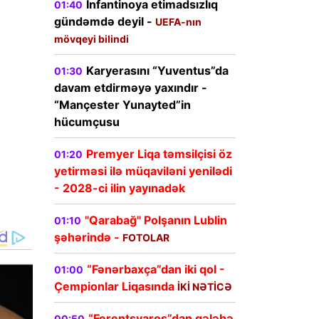
İnfantinoya etimadsızlıq
01:40
gündəmdə deyil -
UEFA-nın
mövqeyi bilindi
Karyerasını “Yuventus”da
01:30
davam etdirməyə yaxındır -
“Mançester Yunayted”in
hücumçusu
Premyer Liqa təmsilçisi öz
01:20
yetirməsi ilə müqaviləni yenilədi
- 2028-ci ilin yayınadək
"Qarabağ" Polşanın Lublin
01:10
şəhərində -
FOTOLAR
“Fənərbaxça”dan iki qol -
01:00
Çempionlar Liqasında
İKİ NƏTİCƏ
“Ferentsvaroş”dan qələbə
00:50