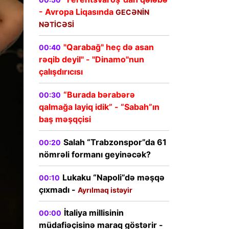
- Avropa Liqasında
GECƏNİN
NƏTİCƏSİ
"Qarabağ" heç də asan
00:40
rəqib deyil" - "Dinamo"nun
çalışdırıcısı
“Burada bərabərə
00:30
qalmağa layiq idik” - “Sabah”ın
baş məşqçisi
Salah “Trabzonspor”da 61
00:20
nömrəli formanı geyinəcək?
Lukaku “Napoli”də məşqə
00:10
çıxmadı -
Ayrılmaq istəyir
İtaliya millisinin
00:00
müdafiəçisinə maraq göstərir -