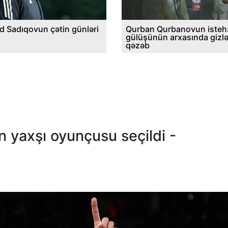
d Sadıqovun çətin günləri
Qurban Qurbanovun istehz
gülüşünün arxasında gizl
qəzəb
 yaxşı oyunçusu seçildi -