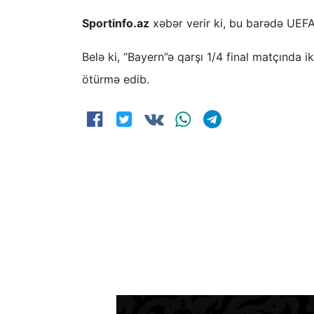
Sportinfo.az
xəbər verir ki, bu barədə UEFA
Belə ki, “Bayern”ə qarşı 1/4 final matçında 
ötürmə edib.