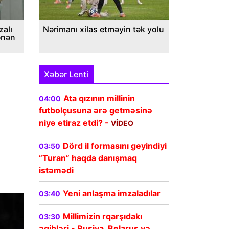
alı
Nərimanı xilas etməyin tək yolu
ənən
Xəbər Lenti
Ata qızının millinin
04:00
futbolçusuna ərə getməsinə
niyə etiraz etdi? -
VİDEO
Dörd il formasını geyindiyi
03:50
“Turan” haqda danışmaq
istəmədi
Yeni anlaşma imzaladılar
03:40
Millimizin rqarşıdakı
03:30
əqibləri - Rusiya, Belarus və