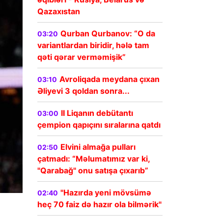
Qazaxıstan
Qurban Qurbanov: “O da
03:20
variantlardan biridir, hələ tam
qəti qərar verməmişik”
Avroliqada meydana çıxan
03:10
Əliyevi 3 qoldan sonra...
II Liqanın debütantı
03:00
çempion qapıçını sıralarına qatdı
Elvini almağa pulları
02:50
çatmadı: “Məlumatımız var ki,
"Qarabağ" onu satışa çıxarıb”
"Hazırda yeni mövsümə
02:40
heç 70 faiz də hazır ola bilmərik"