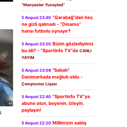
“Mançester Yunayted”
“Qarabağ”dan heç
5 Avqust 23:40
nə gizli qalmadı - “Dinamo”
hansı futbolu oynayır?
Bizim gözlədiyimiz
5 Avqust 23:20
bu idi? - “Sportinfo TV”də
CANLI
YAYIM
"Sabah"
5 Avqust 23:08
Danimarkada məğlub oldu -
Çempionlar Liqası
“Sportinfo TV”yə
5 Avqust 22:40
abunə olun, bəyənin, izləyin,
paylaşın!
Millimizin sabiq
5 Avqust 22:20