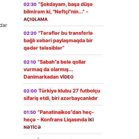
“Şokdayam, başa düşə
02:30
bilmirəm ki, "Neftçi"nin...” -
AÇIQLAMA
ldar
"Tərəflər bu transferlə
02:20
bağlı xəbəri paylaşmaqda bir
qədər tələsiblər”
“Sabah”a belə qollar
02:10
vurmaq da olarmış...
Danimarkadan
VİDEO
Türkiyə klubu 27 futbolçu
02:00
sifariş etdi, biri azərbaycanlıdır
“Panatinaikos”dan heç-
01:50
heçə - Konfrans Liqasında
İKİ
NƏTİCƏ