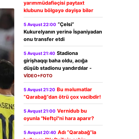
yarımmüdafiəçisi paytaxt
klubunu bölgəyə dəyişə bilər
“Çelsi”
5 Avqust 22:00
Kukurelyanın yerinə İspaniyadan
onu transfer etdi
Stadiona
5 Avqust 21:40
girişhaqqı baha oldu, acığa
düşüb stadionu yandırdılar -
VİDEO+FOTO
Bu məlumatlar
5 Avqust 21:20
“Qarabağ”dan ötrü çox vacibdir!
Vernidub bu
5 Avqust 21:00
oyunla "Neftçi"ni hara aparır?
Adı “Qarabağ”la
5 Avqust 20:40