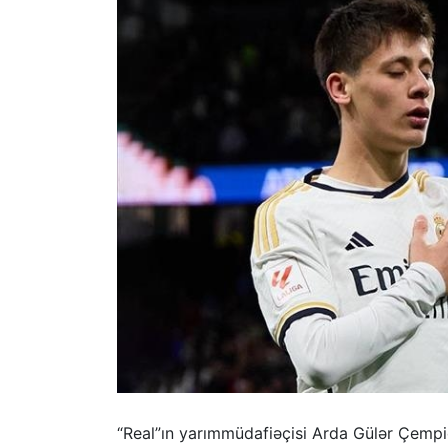
“Real”ın yarımmüdafiəçisi Arda Gülər Çemp