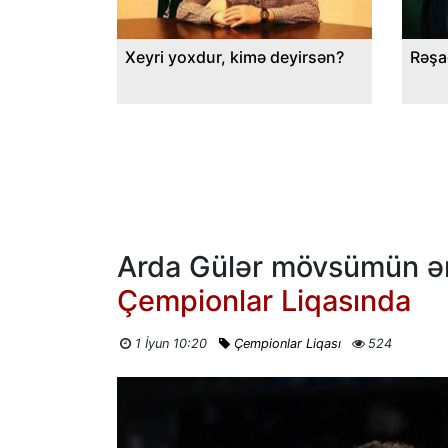
Xeyri yoxdur, kimə deyirsən?
Rəşa
Arda Gülər mövsümün ən
Çempionlar Liqasında
1 İyun 10:20
Çempionlar Liqası
524