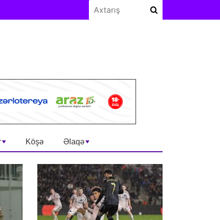
r
Köşə
Əlaqə