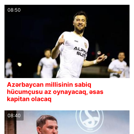
08:50
Azərbaycan millisinin sabiq
hücumçusu az oynayacaq, əsas
kapitan olacaq
08:40