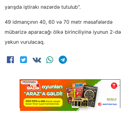
yarışda iştirakı nəzərdə tutulub".
49 idmançının 40, 60 və 70 metr məsafələrdə
mübarizə aparacağı ölkə birinciliyinə iyunun 2-də
yekun vurulacaq.