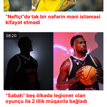
“Neftçi”də tək bir nəfərin məni istəməsi
kifayət etmədi
08:20
“Sabah” beş ölkədə legioner olan
oyunçu ilə 2 illik müqavilə bağladı