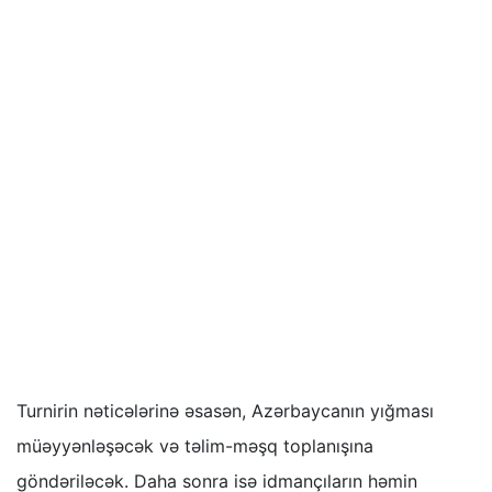
Turnirin nəticələrinə əsasən, Azərbaycanın yığması
müəyyənləşəcək və təlim-məşq toplanışına
göndəriləcək. Daha sonra isə idmançıların həmin