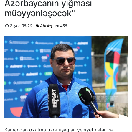
Azərbaycanın yığması
müəyyənləşəcək"
2 İyun 08:20
Atıcılıq
468
​Kamandan oxatma üzrə uşaqlar, yeniyetmələr və