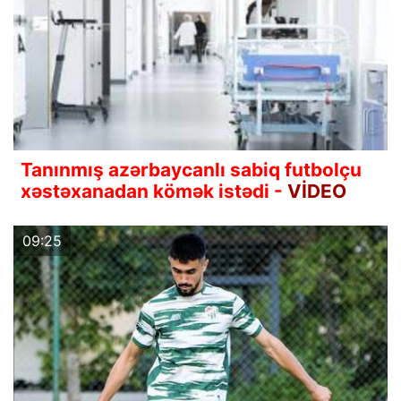
Tanınmış azərbaycanlı sabiq futbolçu
xəstəxanadan kömək istədi -
VİDEO
09:25