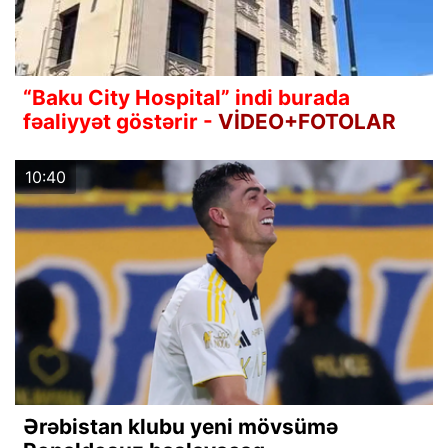
“Baku City Hospital” indi burada
fəaliyyət göstərir -
VİDEO+FOTOLAR
10:40
Ərəbistan klubu yeni mövsümə