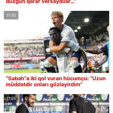
düzgün qərar versəydilər…”
11:30
“Sabah”a iki qol vuran hücumçu: “Uzun
müddətdir onları gözləyirdim”
11:05