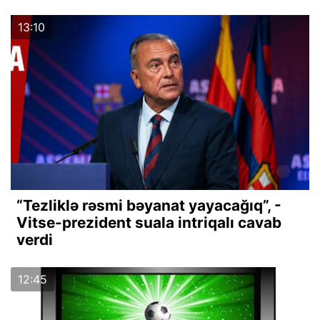
13:10
“Tezliklə rəsmi bəyanat yayacağıq”, -
Vitse-prezident suala intriqalı cavab
verdi
12:45