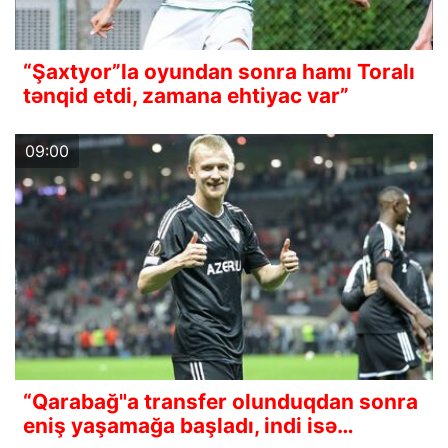
“Şaxtyor”la oyundan sonra hamı Toralı
tənqid etdi, zamana ehtiyac var”
09:00
“Qarabağ"a transfer olunduqdan sonra
eniş yaşamağa başladı, indi isə…