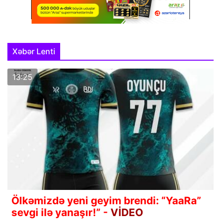
Xəbər Lenti
13:25
Ölkəmizdə yeni geyim brendi: “YaaRa”
sevgi ilə yanaşır!” -
VİDEO