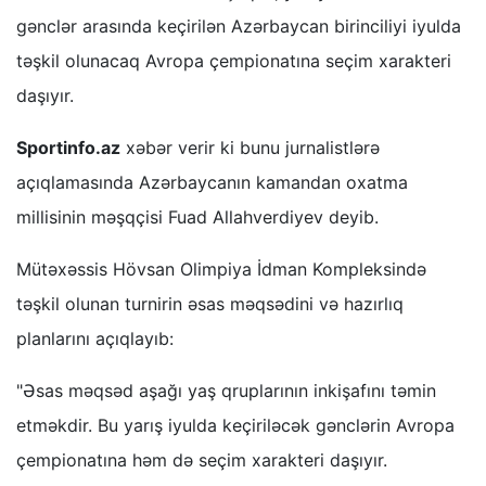
gənclər arasında keçirilən Azərbaycan birinciliyi iyulda
təşkil olunacaq Avropa çempionatına seçim xarakteri
daşıyır.
Sportinfo.az
xəbər verir ki bunu jurnalistlərə
açıqlamasında Azərbaycanın kamandan oxatma
millisinin məşqçisi Fuad Allahverdiyev deyib.
​Mütəxəssis Hövsan Olimpiya İdman Kompleksində
təşkil olunan turnirin əsas məqsədini və hazırlıq
planlarını açıqlayıb:
​"Əsas məqsəd aşağı yaş qruplarının inkişafını təmin
etməkdir. Bu yarış iyulda keçiriləcək gənclərin Avropa
çempionatına həm də seçim xarakteri daşıyır.