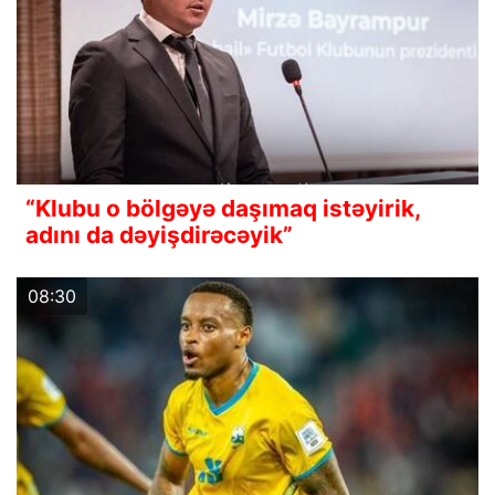
“Klubu o bölgəyə daşımaq istəyirik,
adını da dəyişdirəcəyik”
08:30