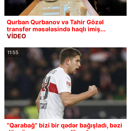
Qurban Qurbanov və Tahir Gözəl
transfer məsələsində haqlı imiş...
VİDEO
11:55
“Qarabağ” bizi bir qədər bağışladı, bəzi