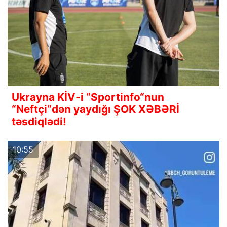
Ukrayna KİV-i “Sportinfo“nun
“Neftçi“dən yaydığı ŞOK XƏBƏRİ
təsdiqlədi!
10:55