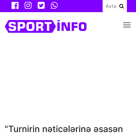
M
"Turnirin nəticələrinə əsasən