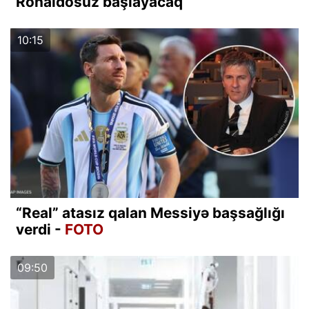
Ronaldosuz başlayacaq
10:15
“Real” atasız qalan Messiyə başsağlığı
verdi -
FOTO
09:50