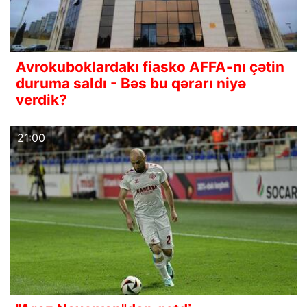
Avrokuboklardakı fiasko AFFA-nı çətin
duruma saldı - Bəs bu qərarı niyə
verdik?
21:00