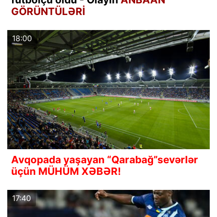
GÖRÜNTÜLƏRİ
18:00
Avqopada yaşayan “Qarabağ”sevərlər
üçün MÜHÜM XƏBƏR!
17:40