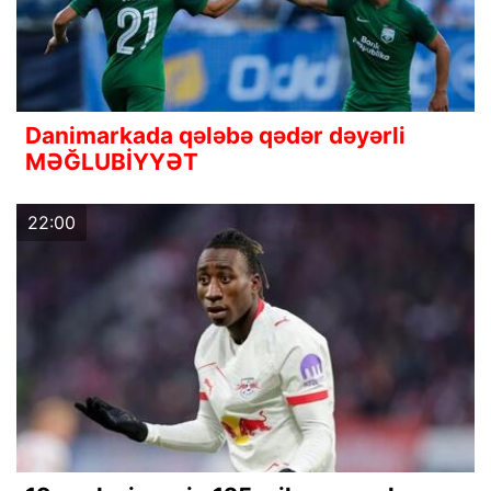
Danimarkada qələbə qədər dəyərli
MƏĞLUBİYYƏT
22:00