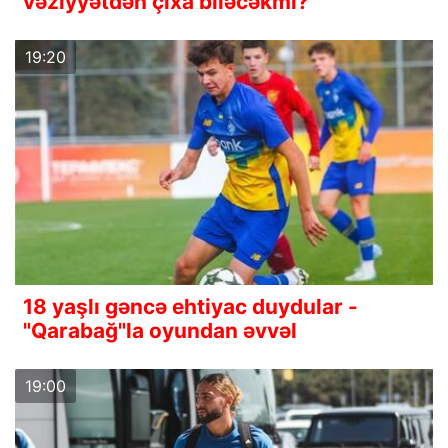
vəziyyətdən çıxa biləcəkmi?
19:20
18 yaşlı gəncə ehtiyac duydular -
"Qarabağ"la oyundan əvvəl
19:00