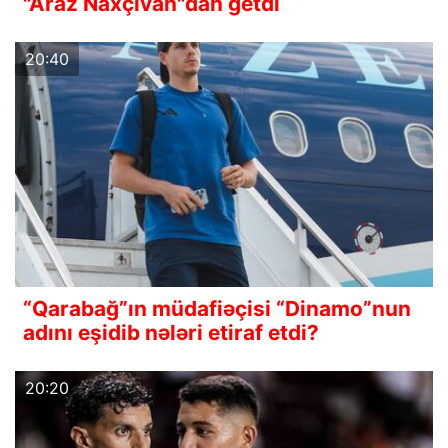
"Araz Naxçıvan"dan getdi
20:40
“Qarabağ”ın müdafiəçisi “Dinamo”nun
adını eşidib nələri etiraf etdi?
20:20