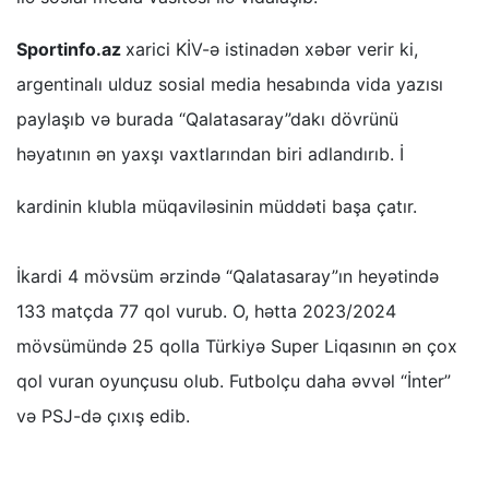
Sportinfo.az
xarici KİV-ə istinadən xəbər verir ki,
argentinalı ulduz sosial media hesabında vida yazısı
paylaşıb və burada “Qalatasaray”dakı dövrünü
həyatının ən yaxşı vaxtlarından biri adlandırıb. İ
kardinin klubla müqaviləsinin müddəti başa çatır.
İkardi 4 mövsüm ərzində “Qalatasaray”ın heyətində
133 matçda 77 qol vurub. O, hətta 2023/2024
mövsümündə 25 qolla Türkiyə Super Liqasının ən çox
qol vuran oyunçusu olub. Futbolçu daha əvvəl “İnter”
və PSJ-də çıxış edib.