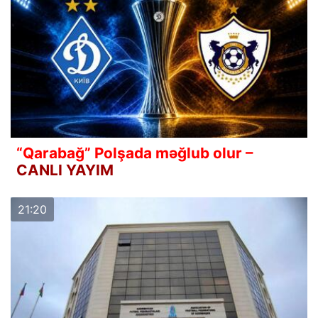
“Qarabağ” Polşada məğlub olur –
CANLI YAYIM
21:20