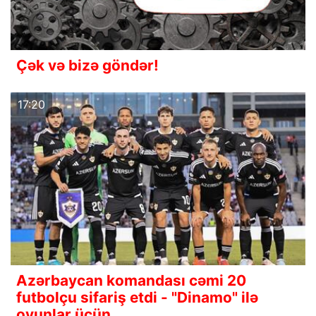
Çək və bizə göndər!
17:20
Azərbaycan komandası cəmi 20
futbolçu sifariş etdi - "Dinamo" ilə
oyunlar üçün