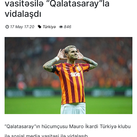
vasitəsilə “Qalatasaray”la
vidalaşdı
17 May 17:20
Türkiyə
846
”Qalatasaray”ın hücumçusu Mauro İkardi Türkiyə klubu
ilə sosial media vasitəsi ilə vidalaşıb.