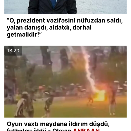
“O, prezident vəzifəsini nüfuzdan saldı,
yalan danışdı, aldatdı, dərhal
getməlidir!”
18:20
Oyun vaxtı meydana ildırım düşdü,
futbolçu öldü - Olayın
ANBAAN