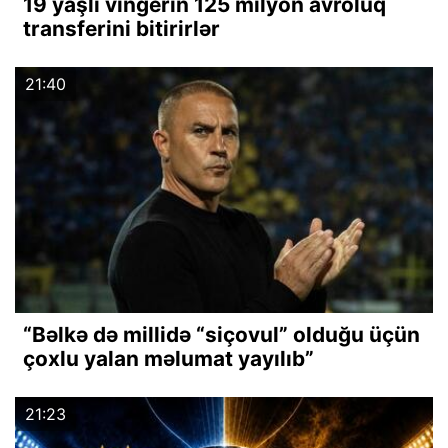
19 yaşlı vingerin 125 milyon avroluq
transferini bitirirlər
21:40
“Bəlkə də millidə “siçovul” olduğu üçün
çoxlu yalan məlumat yayılıb”
21:23