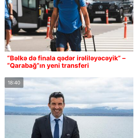
“Bəlkə də finala qədər irəliləyəcəyik” –
“Qarabağ”ın yeni transferi
18:40