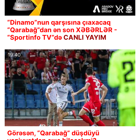
“Dinamo”nun qarşısına çıaxacaq
“Qarabağ”dan ən son XƏBƏRLƏR -
“Sportinfo TV”də
CANLI YAYIM
19:40
Görəsən, “Qarabağ” düşdüyü