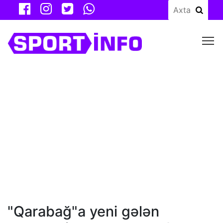
M
"Qarabağ"a yeni gələn