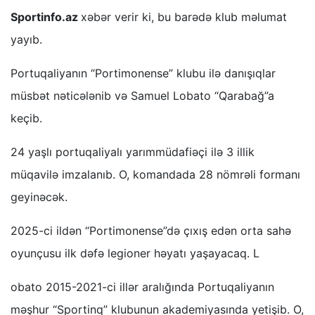
Sportinfo.az
xəbər verir ki, bu barədə klub məlumat
yayıb.
Portuqaliyanın “Portimonense” klubu ilə danışıqlar
müsbət nəticələnib və Samuel Lobato “Qarabağ”a
keçib.
24 yaşlı portuqaliyalı yarımmüdafiəçi ilə 3 illik
müqavilə imzalanıb. O, komandada 28 nömrəli formanı
geyinəcək.
2025-ci ildən “Portimonense”də çıxış edən orta sahə
oyunçusu ilk dəfə legioner həyatı yaşayacaq. L
obato 2015-2021-ci illər aralığında Portuqaliyanın
məşhur “Sportinq” klubunun akademiyasında yetişib. O,