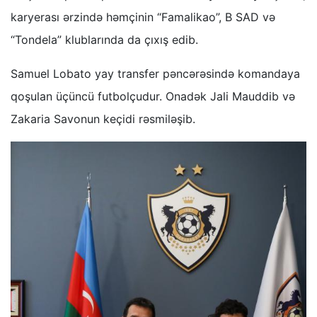
karyerası ərzində həmçinin “Famalikao”, B SAD və
“Tondela” klublarında da çıxış edib.
Samuel Lobato yay transfer pəncərəsində komandaya
qoşulan üçüncü futbolçudur. Onadək Jali Mauddib və
Zakaria Savonun keçidi rəsmiləşib.