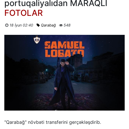
portuqaliyalıdan MARAQLI
FOTOLAR
18 İyun 02:40
Qarabağ
548
"Qarabağ" növbəti transferini gerçəkləşdirib.