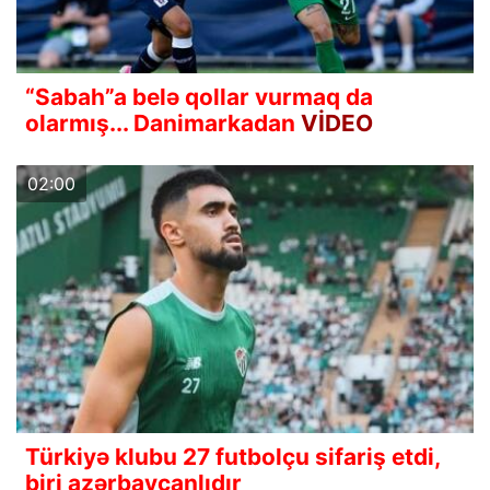
“Sabah”a belə qollar vurmaq da
olarmış... Danimarkadan
VİDEO
02:00
Türkiyə klubu 27 futbolçu sifariş etdi,
biri azərbaycanlıdır