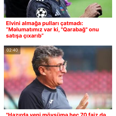
Elvini almağa pulları çatmadı:
“Məlumatımız var ki, "Qarabağ" onu
satışa çıxarıb”
02:40
"Hazırda yeni mövsümə heç 70 faiz də