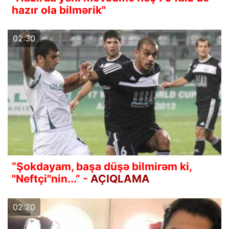
hazır ola bilmərik"
02:30
“Şokdayam, başa düşə bilmirəm ki,
"Neftçi"nin...” -
AÇIQLAMA
02:20