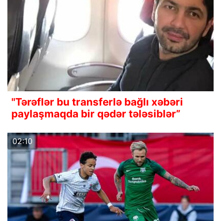
"Tərəflər bu transferlə bağlı xəbəri
paylaşmaqda bir qədər tələsiblər”
02:10