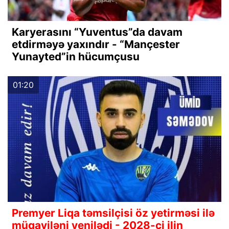
Karyerasını “Yuventus”da davam
etdirməyə yaxındır - “Mançester
Yunayted”in hücumçusu
01:20
Premyer Liqa təmsilçisi öz yetirməsi ilə
müqaviləni yenilədi - 2028-ci ilin