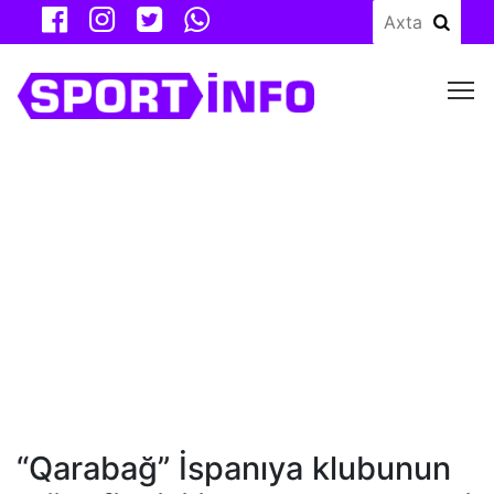
M
“Qarabağ” İspanıya klubunun