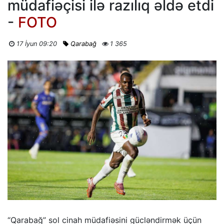
müdafiəçisi ilə razılıq əldə etdi
-
FOTO
17 İyun 09:20
Qarabağ
1 365
“Qarabağ” sol cinah müdafiəsini gücləndirmək üçün