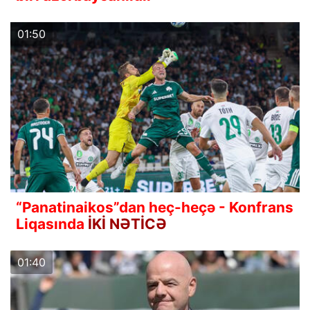
01:50
“Panatinaikos”dan heç-heçə - Konfrans
Liqasında
İKİ NƏTİCƏ
01:40