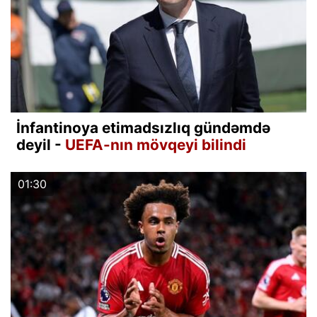
İnfantinoya etimadsızlıq gündəmdə
deyil -
UEFA-nın mövqeyi bilindi
01:30