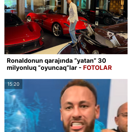
Ronaldonun qarajında “yatan” 30
milyonluq “oyuncaq”lar -
FOTOLAR
15:20