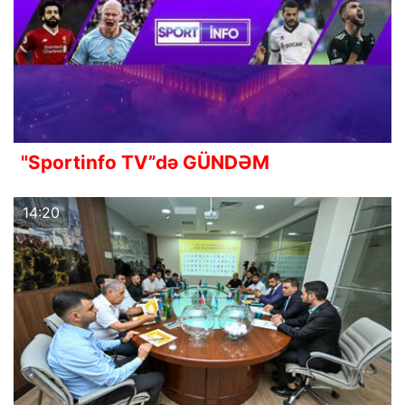
"Sportinfo TV”də GÜNDƏM
14:20