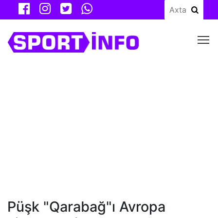
M
Püşk "Qarabağ"ı Avropa