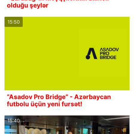
olduğu şeylər
15:50
“Asadov Pro Bridge” - Azərbaycan
futbolu üçün yeni fursət!
15:40