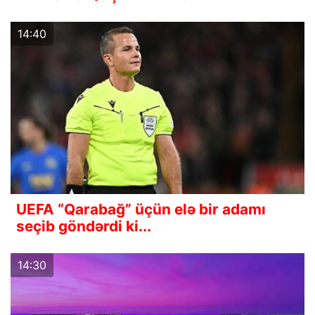
14:40
UEFA “Qarabağ” üçün elə bir adamı
seçib göndərdi ki...
14:30