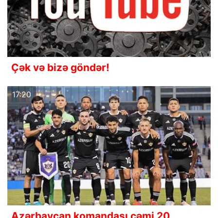
Çək və bizə göndər!
17:20
Azərbaycan komandası cəmi 20