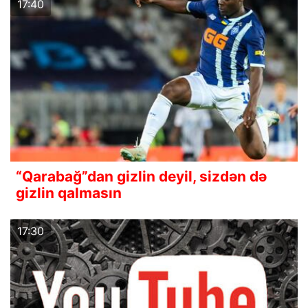
17:40
“Qarabağ”dan gizlin deyil, sizdən də
gizlin qalmasın
17:30