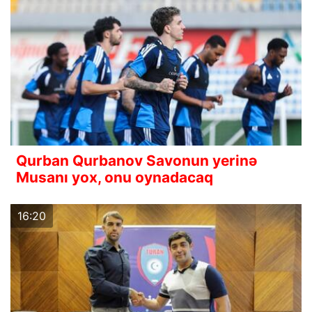
Qurban Qurbanov Savonun yerinə
Musanı yox, onu oynadacaq
16:20