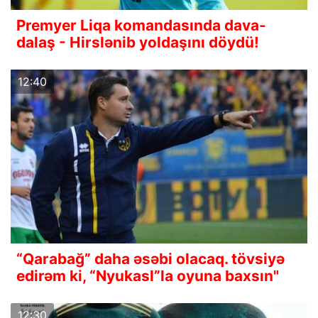
Premyer Liqa komandasında dava-
dalaş - Hirslənib yoldaşını döydü!
12:40
“Qarabağ” daha əsəbi olacaq. tövsiyə
edirəm ki, “Nyukasl”la oyuna baxsın"
12:30