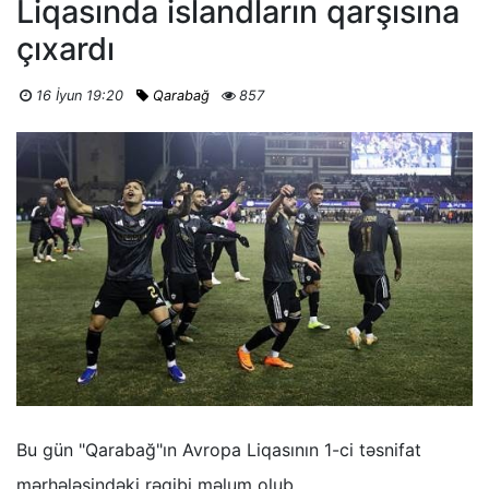
Liqasında islandların qarşısına
çıxardı
16 İyun 19:20
Qarabağ
857
Bu gün "Qarabağ"ın Avropa Liqasının 1-ci təsnifat
mərhələsindəki rəqibi məlum olub.