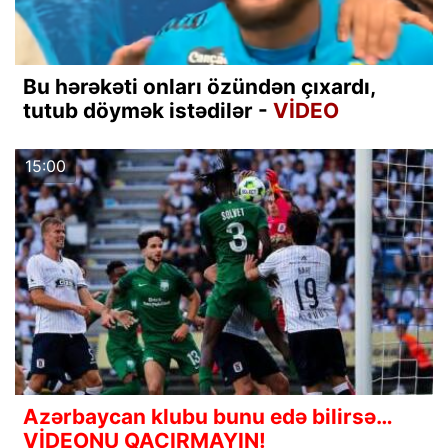
Bu hərəkəti onları özündən çıxardı,
tutub döymək istədilər -
VİDEO
15:00
Azərbaycan klubu bunu edə bilirsə…
VİDEONU QAÇIRMAYIN!