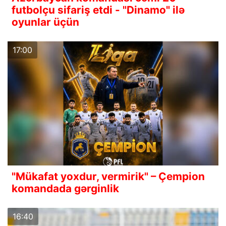
futbolçu sifariş etdi - "Dinamo" ilə
oyunlar üçün
17:00
"Mükafat yoxdur, vermirik" – Çempion
komandada gərginlik
16:40