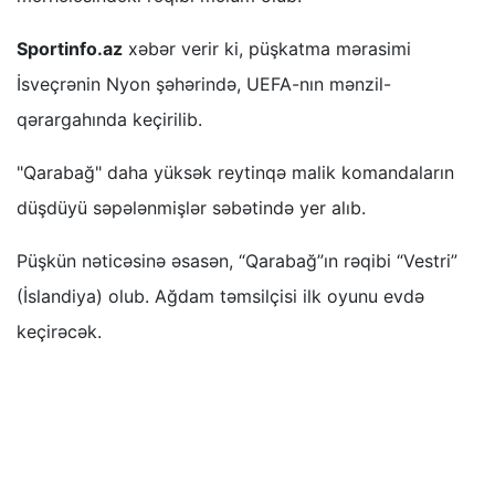
Sportinfo.az
xəbər verir ki, püşkatma mərasimi
İsveçrənin Nyon şəhərində, UEFA-nın mənzil-
qərargahında keçirilib.
"Qarabağ" daha yüksək reytinqə malik komandaların
düşdüyü səpələnmişlər səbətində yer alıb.
Püşkün nəticəsinə əsasən, “Qarabağ”ın rəqibi “Vestri”
(İslandiya) olub. Ağdam təmsilçisi ilk oyunu evdə
keçirəcək.