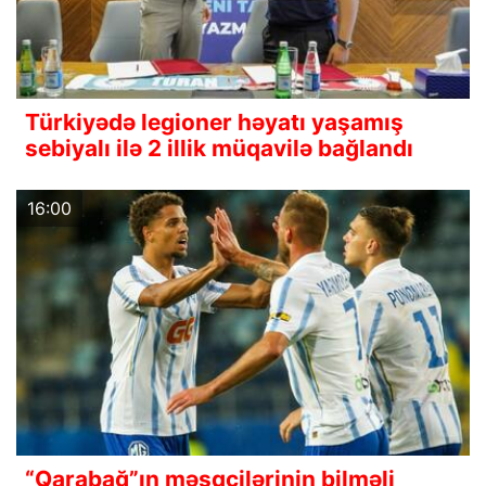
Türkiyədə legioner həyatı yaşamış
sebiyalı ilə 2 illik müqavilə bağlandı
16:00
“Qarabağ”ın məşqçilərinin bilməli