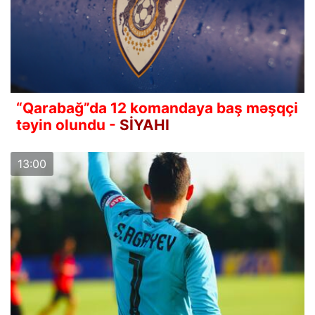
“Qarabağ”da 12 komandaya baş məşqçi
təyin olundu -
SİYAHI
13:00