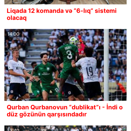
Liqada 12 komanda və “6-lıq” sistemi
olacaq
14:00
Qurban Qurbanovun “dublikat”ı - İndi o
düz gözünün qarşısındadır
13:40