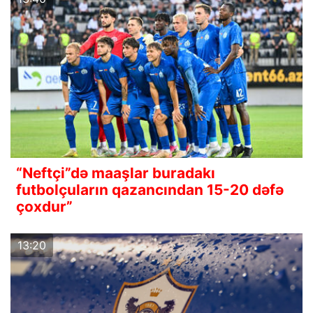
“Neftçi”də maaşlar buradakı
futbolçuların qazancından 15-20 dəfə
çoxdur”
13:20