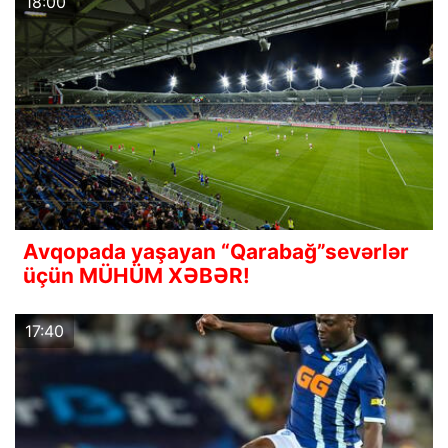
18:00
Avqopada yaşayan “Qarabağ”sevərlər
üçün MÜHÜM XƏBƏR!
17:40