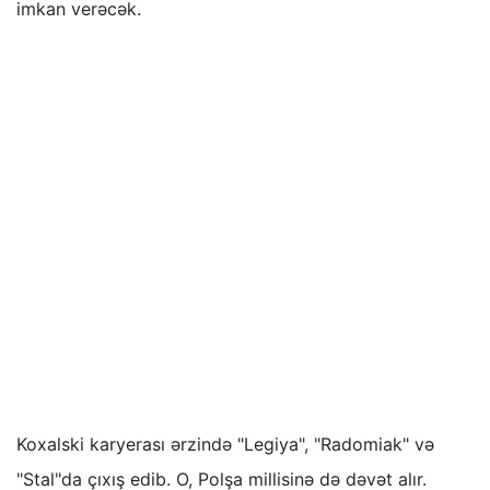
imkan verəcək.
Koxalski karyerası ərzində "Legiya", "Radomiak" və
"Stal"da çıxış edib. O, Polşa millisinə də dəvət alır.