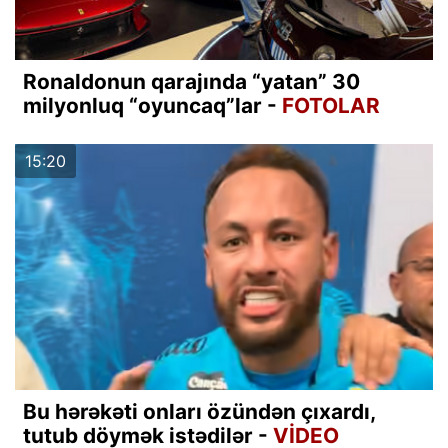
Ronaldonun qarajında “yatan” 30
milyonluq “oyuncaq”lar -
FOTOLAR
15:20
Bu hərəkəti onları özündən çıxardı,
tutub döymək istədilər -
VİDEO