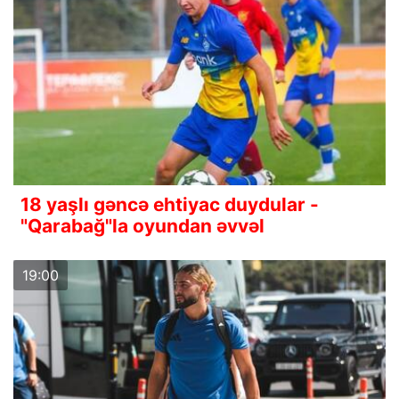
18 yaşlı gəncə ehtiyac duydular -
"Qarabağ"la oyundan əvvəl
19:00