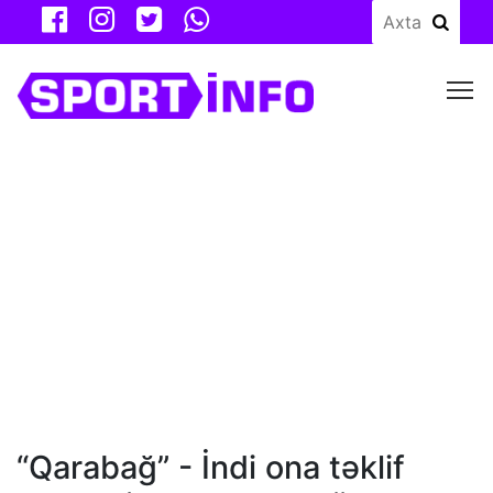
M
“Qarabağ” - İndi ona təklif