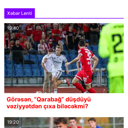
Xəbər Lenti
19:40
Görəsən, “Qarabağ” düşdüyü
vəziyyətdən çıxa biləcəkmi?
19:20