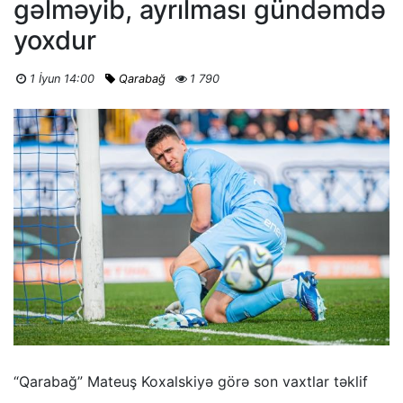
gəlməyib, ayrılması gündəmdə
yoxdur
1 İyun 14:00
Qarabağ
1 790
“Qarabağ” Mateuş Koxalskiyə görə son vaxtlar təklif