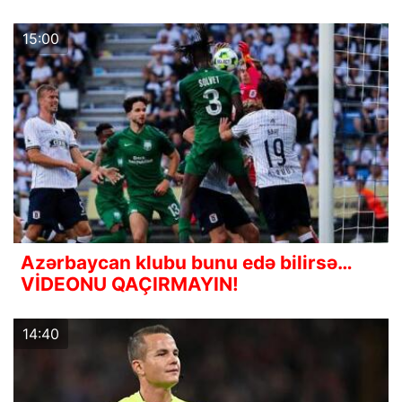
15:00
Azərbaycan klubu bunu edə bilirsə…
VİDEONU QAÇIRMAYIN!
14:40