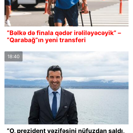
“Bəlkə də finala qədər irəliləyəcəyik” –
“Qarabağ”ın yeni transferi
18:40
“O, prezident vəzifəsini nüfuzdan saldı,