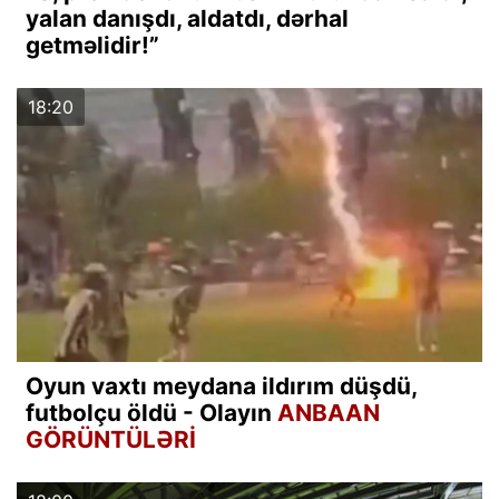
yalan danışdı, aldatdı, dərhal
getməlidir!”
18:20
Oyun vaxtı meydana ildırım düşdü,
futbolçu öldü - Olayın
ANBAAN
GÖRÜNTÜLƏRİ