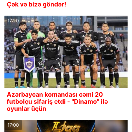
Çək və bizə göndər!
17:20
Azərbaycan komandası cəmi 20
futbolçu sifariş etdi - "Dinamo" ilə
oyunlar üçün
17:00