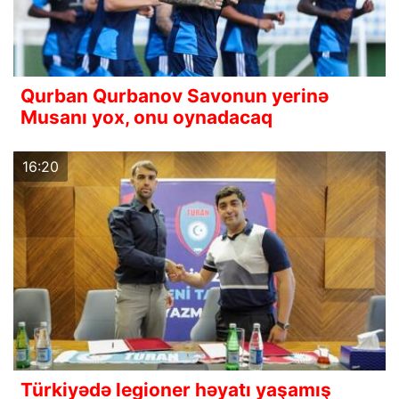
Qurban Qurbanov Savonun yerinə
Musanı yox, onu oynadacaq
16:20
Türkiyədə legioner həyatı yaşamış