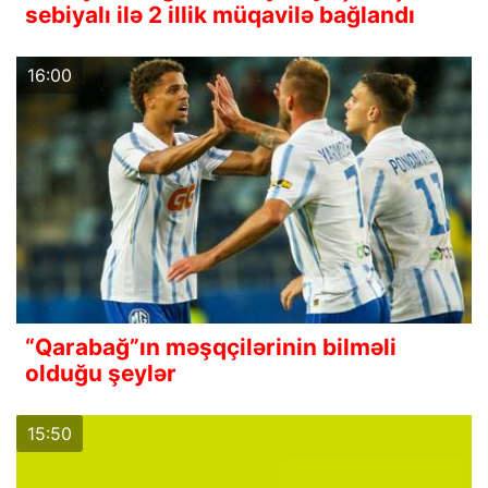
sebiyalı ilə 2 illik müqavilə bağlandı
16:00
“Qarabağ”ın məşqçilərinin bilməli
olduğu şeylər
15:50