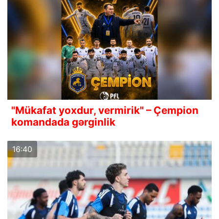
"Mükafat yoxdur, vermirik" – Çempion
komandada gərginlik
16:40