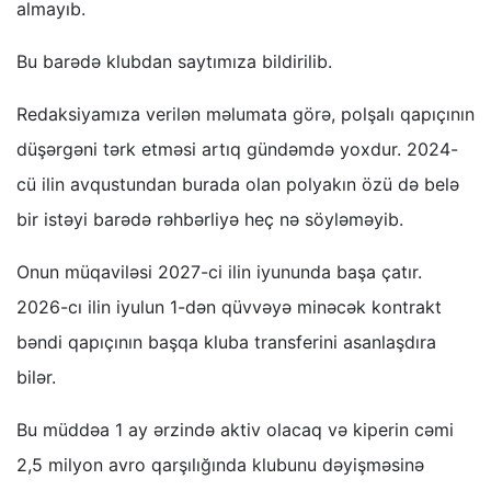
almayıb.
Bu barədə klubdan saytımıza bildirilib.
Redaksiyamıza verilən məlumata görə, polşalı qapıçının
düşərgəni tərk etməsi artıq gündəmdə yoxdur. 2024-
cü ilin avqustundan burada olan polyakın özü də belə
bir istəyi barədə rəhbərliyə heç nə söyləməyib.
Onun müqaviləsi 2027-ci ilin iyununda başa çatır.
2026-cı ilin iyulun 1-dən qüvvəyə minəcək kontrakt
bəndi qapıçının başqa kluba transferini asanlaşdıra
bilər.
Bu müddəa 1 ay ərzində aktiv olacaq və kiperin cəmi
2,5 milyon avro qarşılığında klubunu dəyişməsinə