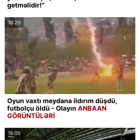
getməlidir!”
18:20
Oyun vaxtı meydana ildırım düşdü,
futbolçu öldü - Olayın
ANBAAN
GÖRÜNTÜLƏRİ
18:00