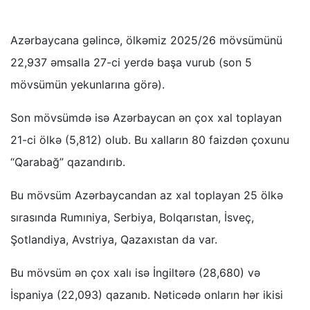
Azərbaycana gəlincə, ölkəmiz 2025/26 mövsümünü
22,937 əmsalla 27-ci yerdə başa vurub (son 5
mövsümün yekunlarına görə).
Son mövsümdə isə Azərbaycan ən çox xal toplayan
21-ci ölkə (5,812) olub. Bu xalların 80 faizdən çoxunu
“Qarabağ” qazandırıb.
Bu mövsüm Azərbaycandan az xal toplayan 25 ölkə
sırasında Rumıniya, Serbiya, Bolqarıstan, İsveç,
Şotlandiya, Avstriya, Qazaxıstan da var.
Bu mövsüm ən çox xalı isə İngiltərə (28,680) və
İspaniya (22,093) qazanıb. Nəticədə onların hər ikisi