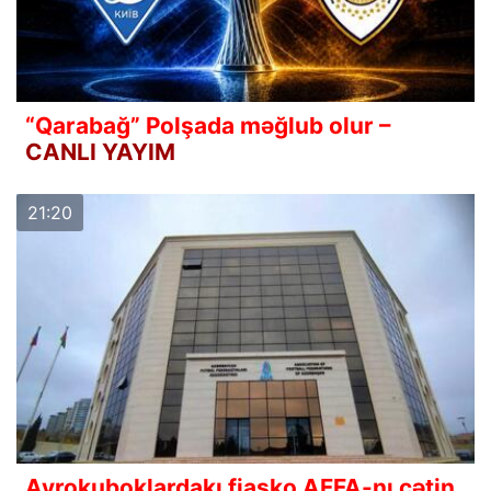
“Qarabağ” Polşada məğlub olur –
CANLI YAYIM
21:20
Avrokuboklardakı fiasko AFFA-nı çətin