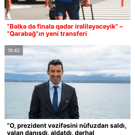
“Bəlkə də finala qədər irəliləyəcəyik” –
“Qarabağ”ın yeni transferi
18:40
“O, prezident vəzifəsini nüfuzdan saldı,
yalan danışdı, aldatdı, dərhal