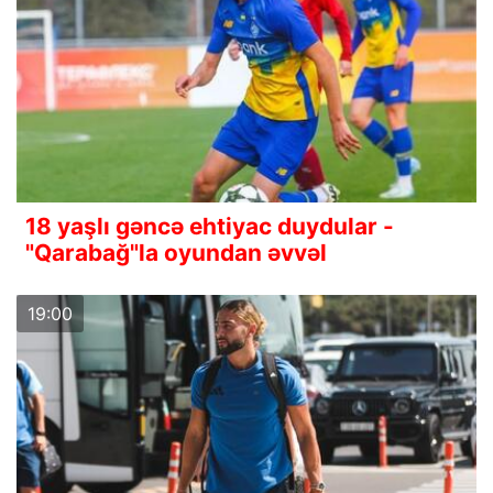
18 yaşlı gəncə ehtiyac duydular -
"Qarabağ"la oyundan əvvəl
19:00