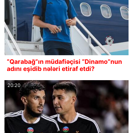
“Qarabağ”ın müdafiəçisi “Dinamo”nun
adını eşidib nələri etiraf etdi?
20:20