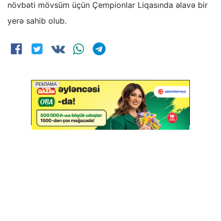
növbəti mövsüm üçün Çempionlar Liqasında əlavə bir
yerə sahib olub.