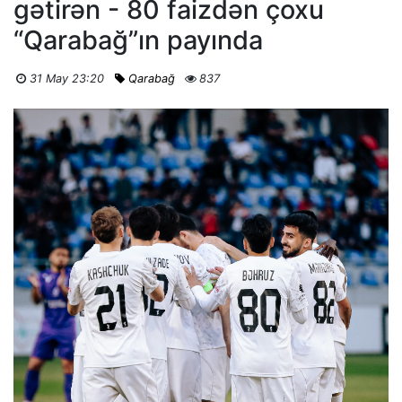
gətirən - 80 faizdən çoxu
“Qarabağ”ın payında
31 May 23:20
Qarabağ
837