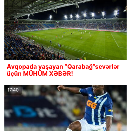
Avqopada yaşayan “Qarabağ”sevərlər
üçün MÜHÜM XƏBƏR!
17:40