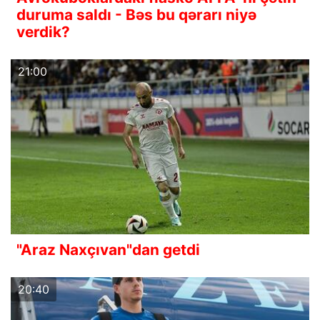
duruma saldı - Bəs bu qərarı niyə
verdik?
21:00
"Araz Naxçıvan"dan getdi
20:40