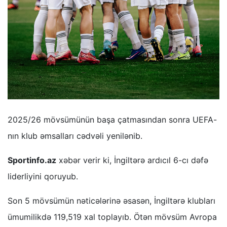
2025/26 mövsümünün başa çatmasından sonra UEFA-
nın klub əmsalları cədvəli yenilənib.
Sportinfo.az
xəbər verir ki, İngiltərə ardıcıl 6-cı dəfə
liderliyini qoruyub.
Son 5 mövsümün nəticələrinə əsasən, İngiltərə klubları
ümumilikdə 119,519 xal toplayıb. Ötən mövsüm Avropa