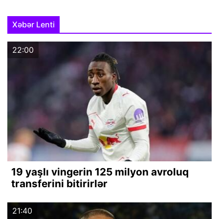
Xəbər Lenti
22:00
19 yaşlı vingerin 125 milyon avroluq
transferini bitirirlər
21:40