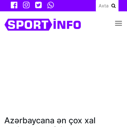
M
Azərbaycana ən çox xal