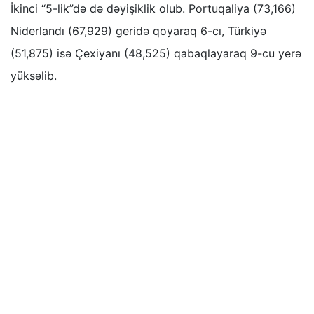
İkinci “5-lik”də də dəyişiklik olub. Portuqaliya (73,166)
Niderlandı (67,929) geridə qoyaraq 6-cı, Türkiyə
(51,875) isə Çexiyanı (48,525) qabaqlayaraq 9-cu yerə
yüksəlib.