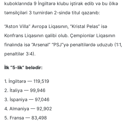
kuboklarında 9 İngiltərə klubu iştirak edib və bu ölkə
təmsilçiləri 3 turnirdən 2-sində titul qazanıb:
“Aston Villa” Avropa Liqasının, “Kristal Pelas” isə
Konfrans Liqasının qalibi olub. Çempionlar Liqasının
finalında isə “Arsenal” “PSJ”yə penaltilərdə uduzub (1:1,
penaltilər 3:4).
İlk “5-lik” belədir:
1. İngiltərə — 119,519
2. İtaliya — 99,946
3. İspaniya — 97,046
4. Almaniya — 92,902
5. Fransa — 83,498