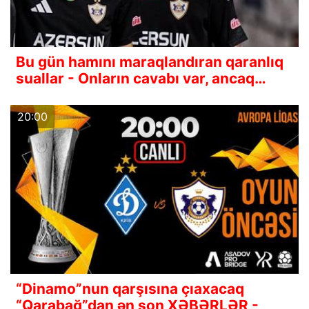
Bu gün hamını maraqlandıran qaranlıq
suallar - Onların cavabı var, ancaq…
20:00
“Dinamo”nun qarşısına çıaxacaq
“Qarabağ”dan ən son XƏBƏRLƏR -