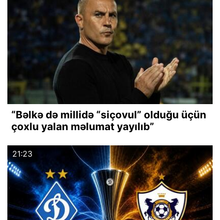
“Bəlkə də millidə “siçovul” olduğu üçün
çoxlu yalan məlumat yayılıb”
21:23