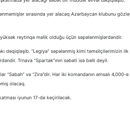
püşkatmada yer alacağı səbət bir müddət əvvəl dəqiqləşib.
ələnməmişlər sırasında yer alacaq Azərbaycan klubunu gözl
i yüksək reytinqə malik olduğu üçün səpələnmişlərdəndir.
kı dəqiqləşib. “Legiya” səpələnmiş kimi təmsilçilərimizin ilk
ndir. Trnava “Spartak”ının səbəti isə bəlli deyil.
lar “Sabah” və “Zirə”dir. Hər iki komandanın əmsalı 4,000-ə
miş olacaq.
katması iyunun 17-də keçiriləcək.