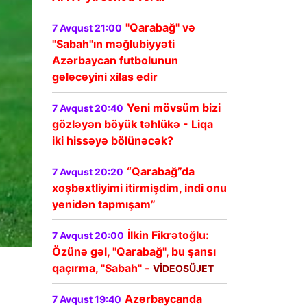
"Qarabağ" və
7 Avqust 21:00
"Sabah"ın məğlubiyyəti
Azərbaycan futbolunun
gələcəyini xilas edir
Yeni mövsüm bizi
7 Avqust 20:40
gözləyən böyük təhlükə - Liqa
iki hissəyə bölünəcək?
“Qarabağ”da
7 Avqust 20:20
xoşbəxtliyimi itirmişdim, indi onu
yenidən tapmışam”
İlkin Fikrətoğlu:
7 Avqust 20:00
Özünə gəl, "Qarabağ", bu şansı
qaçırma, "Sabah" -
VİDEOSÜJET
Azərbaycanda
7 Avqust 19:40