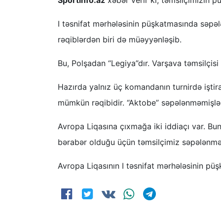
Sportinfo.az
xəbər verir ki, təmsilçimizin 
I təsnifat mərhələsinin püşkatmasında səp
rəqiblərdən biri də müəyyənləşib.
Bu, Polşadan “Legiya”dır. Varşava təmsilçis
Hazırda yalnız üç komandanın turnirdə iştira
mümkün rəqibidir. “Aktobe” səpələnməmişlərdə
Avropa Liqasına çıxmağa iki iddiaçı var. Bun
bərabər olduğu üçün təmsilçimiz səpələnmə
Avropa Liqasının I təsnifat mərhələsinin püş