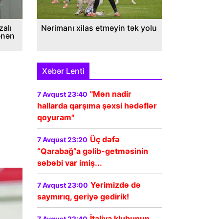
alı
Nərimanı xilas etməyin tək yolu
ənən
Xəbər Lenti
"Mən nadir
7 Avqust 23:40
hallarda qarşıma şəxsi hədəflər
qoyuram"
Üç dəfə
7 Avqust 23:20
“Qarabağ”a gəlib-getməsinin
səbəbi var imiş...
Yerimizdə də
7 Avqust 23:00
saymırıq, geriyə gedirik!
İtaliya klubunun
7 Avqust 22:40