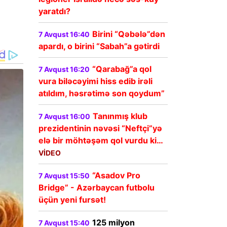
yaratdı?
Birini “Qəbələ”dən
7 Avqust 16:40
apardı, o birini “Sabah”a gətirdi
“Qarabağ”a qol
7 Avqust 16:20
vura biləcəyimi hiss edib irəli
atıldım, həsrətimə son qoydum”
Tanınmış klub
7 Avqust 16:00
prezidentinin nəvəsi “Neftçi”yə
elə bir möhtəşəm qol vurdu ki…
VİDEO
“Asadov Pro
7 Avqust 15:50
Bridge” - Azərbaycan futbolu
üçün yeni fursət!
125 milyon
7 Avqust 15:40