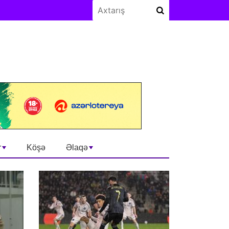
r
Köşə
Əlaqə