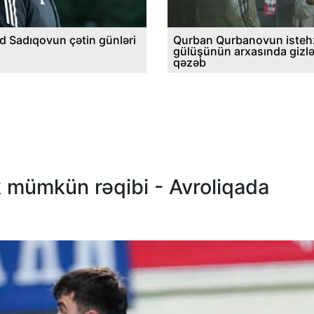
d Sadıqovun çətin günləri
Qurban Qurbanovun istehz
gülüşünün arxasında gizl
qəzəb
 mümkün rəqibi - Avroliqada