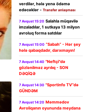
verdilər, hələ yenə ödəmə
edəcəklər -
Transfer anlaşması
Salahla müqavilə
7 Avqust 15:20
imzaladılar, 1 sutkaya 13 milyon
avroluq forma satdılar
“Sabah” - Hər şey
7 Avqust 15:00
hələ qabaqdadır, darıxmayın!
"Neftçi"də
7 Avqust 14:40
gözlənilməz ayrılıq - SON
DƏQİQƏ
"Sportinfo TV”də
7 Avqust 14:30
GÜNDƏM
Məmmədov
7 Avqust 14:20
Avroliqanın oyununda meydana