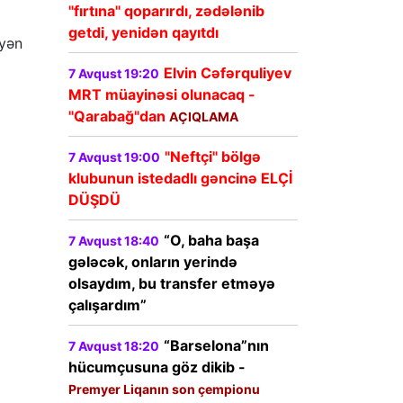
"fırtına" qoparırdı, zədələnib
getdi, yenidən qayıtdı
əyən
Elvin Cəfərquliyev
7 Avqust 19:20
MRT müayinəsi olunacaq -
"Qarabağ"dan
AÇIQLAMA
"Neftçi" bölgə
7 Avqust 19:00
klubunun istedadlı gəncinə ELÇİ
DÜŞDÜ
“O, baha başa
7 Avqust 18:40
gələcək, onların yerində
olsaydım, bu transfer etməyə
çalışardım”
“Barselona”nın
7 Avqust 18:20
hücumçusuna göz dikib -
Premyer Liqanın son çempionu