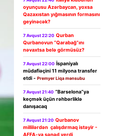
oyunçusu Azərbaycan, yoxsa
Qazaxıstan yığmasının formasını
geyinəcək?
Qurban
7 Avqust 22:20
Qurbanovun “Qarabağ”ını
nəvaxtsa belə görmüsüz?
İspaniyalı
7 Avqust 22:00
müdafiəçini 11 milyona transfer
etdi -
Premyer Liqa mənsubu
“Barselona”ya
7 Avqust 21:40
keçmək üçün rəhbərliklə
danışacaq
Qurbanov
7 Avqust 21:20
millilərdən çalışdırmaq istəyir -
AFFA-ya sənəd verdi