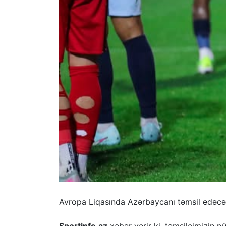
Avropa Liqasında Azərbaycanı təmsil edəcək