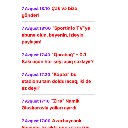
Çək və bizə
7 Avqust 18:10
göndər!
“Sportinfo TV”yə
7 Avqust 18:00
abunə olun, bəyənin, izləyin,
paylaşın!
“Qarabağ” - 0:1
7 Avqust 17:40
Bakı üçün hər şeyi açıq saxlayır?
“Kəpəz” bu
7 Avqust 17:20
stadionu tam dolduracaq, iki də
az deyil"
“Zirə” Namik
7 Avqust 17:10
Ələskərovla yolları ayırdı
Azərbaycanlı
7 Avqust 17:00
legioner İsraildə necə səs-küy