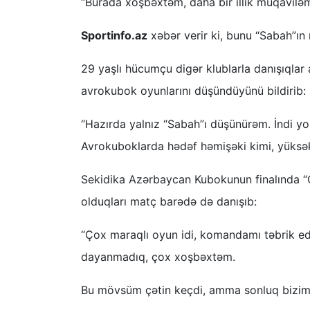
“Burada xoşbəxtəm, daha bir illik müqaviləm
Sportinfo.az
xəbər verir ki, bunu “Sabah”ın 
29 yaşlı hücumçu digər klublarla danışıqlar a
avrokubok oyunlarını düşündüyünü bildirib:
“Hazırda yalnız “Sabah”ı düşünürəm. İndi y
Avrokuboklarda hədəf həmişəki kimi, yüksək
Sekidika Azərbaycan Kubokunun finalında “
olduqları matç barədə də danışıb:
“Çox maraqlı oyun idi, komandamı təbrik ed
dayanmadıq, çox xoşbəxtəm.
Bu mövsüm çətin keçdi, amma sonluq bizim ü