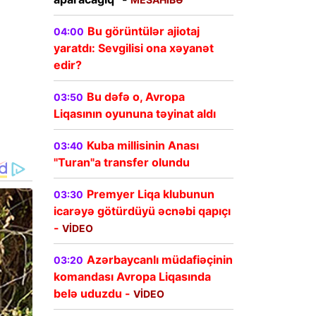
Bu görüntülər ajiotaj
04:00
yaratdı: Sevgilisi ona xəyanət
edir?
Bu dəfə o, Avropa
03:50
Liqasının oyununa təyinat aldı
Kuba millisinin Anası
03:40
"Turan"a transfer olundu
Premyer Liqa klubunun
03:30
icarəyə götürdüyü əcnəbi qapıçı
-
VİDEO
Azərbaycanlı müdafiəçinin
03:20
komandası Avropa Liqasında
belə uduzdu -
VİDEO