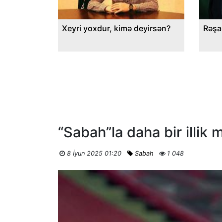
Xeyri yoxdur, kimə deyirsən?
Rəşa
“Sabah”la daha bir illi
8 İyun 2025 01:20
Sabah
1 048