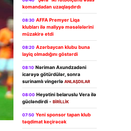
komandadan uzaqlaşdırdı
AFFA Premyer Liqa
08:30
klubları ilə maliyyə məsələlərini
müzakirə etdi
Azərbaycan klubu buna
08:20
layiq olmadığını göstərdi
Nəriman Axundzadəni
08:10
icarəyə götürdülər, sonra
surinamlı vingerlə
ANLAŞDILAR
Heyətini belaruslu Vera ilə
08:00
gücləndirdi -
BİRİLLİK
Yeni sponsor tapan klub
07:50
təqdimat keçirəcək