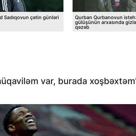
d Sadıqovun çətin günləri
Qurban Qurbanovun istehz
gülüşünün arxasında gizl
qəzəb
k müqaviləm var, burada xoşbəxtəm