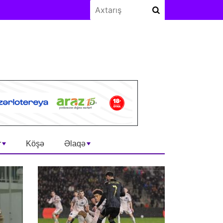
r
Köşə
Əlaqə