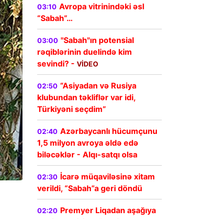
Avropa vitrinindəki əsl
03:10
“Sabah”…
"Sabah"ın potensial
03:00
rəqiblərinin duelində kim
sevindi? -
VİDEO
“Asiyadan və Rusiya
02:50
klubundan təkliflər var idi,
Türkiyəni seçdim”
Azərbaycanlı hücumçunu
02:40
1,5 milyon avroya əldə edə
biləcəklər - Alqı-satqı olsa
İcarə müqaviləsinə xitam
02:30
verildi, “Sabah”a geri döndü
Premyer Liqadan aşağıya
02:20