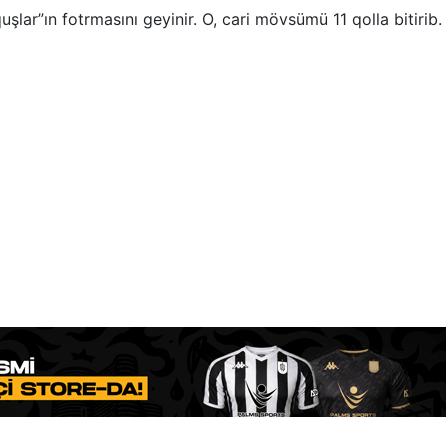
lar”ın fotrmasını geyinir. O, cari mövsümü 11 qolla bitirib.