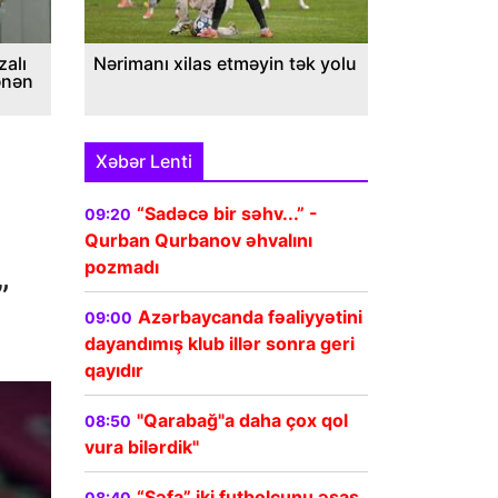
alı
Nərimanı xilas etməyin tək yolu
ənən
Xəbər Lenti
“Sadəcə bir səhv...” -
09:20
Qurban Qurbanov əhvalını
pozmadı
”
Azərbaycanda fəaliyyətini
09:00
dayandımış klub illər sonra geri
qayıdır
"Qarabağ"a daha çox qol
08:50
vura bilərdik"
“Şəfa” iki futbolçunu əsas
08:40