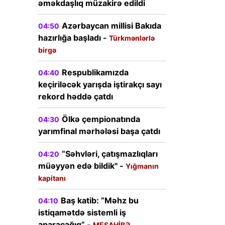
əməkdaşlıq müzakirə edildi
Azərbaycan millisi Bakıda
04:50
hazırlığa başladı -
Türkmənlərlə
birgə
Respublikamızda
04:40
keçiriləcək yarışda iştirakçı sayı
rekord həddə çatdı
Ölkə çempionatında
04:30
yarımfinal mərhələsi başa çatdı
“Səhvləri, çatışmazlıqları
04:20
müəyyən edə bildik" -
Yığmanın
kapitanı
Baş katib: “Məhz bu
04:10
istiqamətdə sistemli iş
aparacağıq” -
MESAHİBƏ