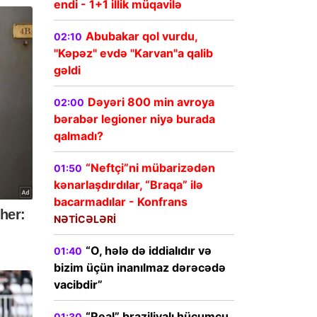
endi - 1+1 illik müqavilə
Abubakar qol vurdu,
02:10
"Kəpəz" evdə "Karvan"a qalib
gəldi
Dəyəri 800 min avroya
02:00
bərabər legioner niyə burada
qalmadı?
“Neftçi”ni mübarizədən
01:50
kənarlaşdırdılar, “Braqa” ilə
bacarmadılar - Konfrans
NƏTİCƏLƏRİ
“O, hələ də iddialıdır və
01:40
bizim üçün inanılmaz dərəcədə
vacibdir”
“Real” braziliyalı hücumçu
01:30