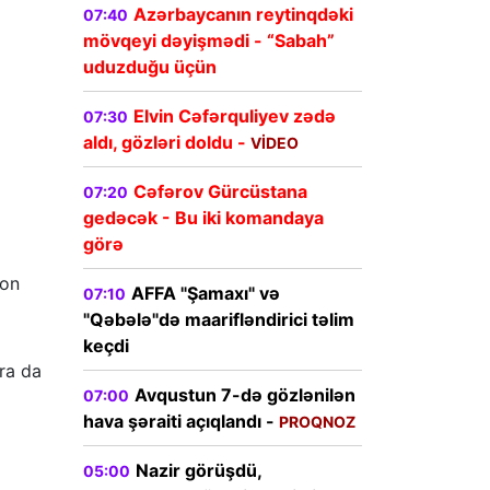
Azərbaycanın reytinqdəki
07:40
mövqeyi dəyişmədi - “Sabah”
uduzduğu üçün
Elvin Cəfərquliyev zədə
07:30
aldı, gözləri doldu -
VİDEO
Cəfərov Gürcüstana
07:20
gedəcək - Bu iki komandaya
görə
ion
AFFA "Şamaxı" və
07:10
"Qəbələ"də maarifləndirici təlim
keçdi
ra da
Avqustun 7-də gözlənilən
07:00
hava şəraiti açıqlandı -
PROQNOZ
Nazir görüşdü,
05:00