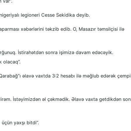
 var”.
nigeriyalı legioneri Cesse Sekidika deyib.
parması xəbərlərini təkzib edib. O, Masazır təmsilçisi ilə
orğunuq. İstirahətdən sonra işimizə davam edəcəyik.
 olacaq”.
Qarabağ”ı əlavə vaxtda 3:2 hesabı ilə məğlub edərək çemp
irəm. İstəyimizdən əl çəkmədik. Əlavə vaxta getdikdən son
çün yaxşı bitdi”.