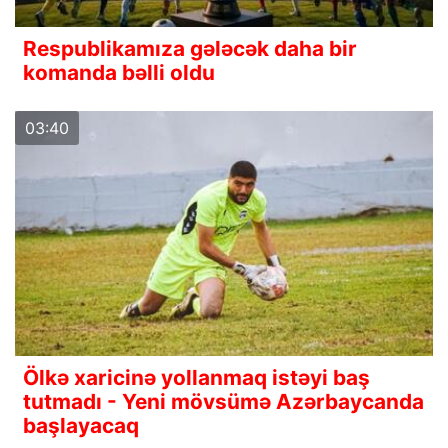
Respublikamıza gələcək daha bir
komanda bəlli oldu
03:40
Ölkə xaricinə yollanmaq istəyi baş
tutmadı - Yeni mövsümə Azərbaycanda
başlayacaq