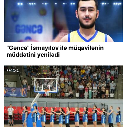
"Gəncə" İsmayılov ilə müqavilənin
müddətini yenilədi
04:30