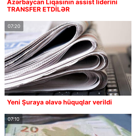
Azərbaycan Liqasının assist liderini
TRANSFER ETDİLƏR
07:20
Yeni Şuraya əlavə hüquqlar verildi
07:10