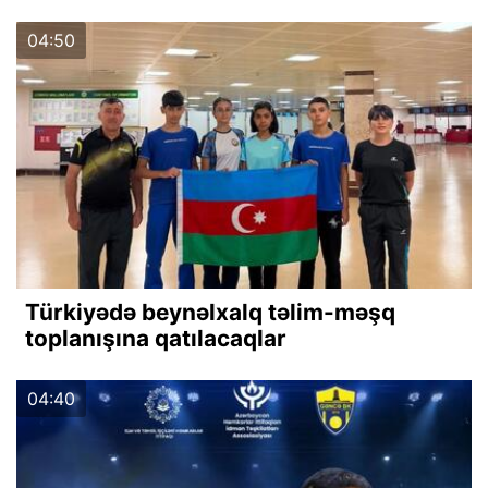
04:50
Türkiyədə beynəlxalq təlim-məşq
toplanışına qatılacaqlar
04:40