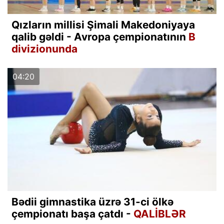
Qızların millisi Şimali Makedoniyaya
qalib gəldi - Avropa çempionatının
B
divizionunda
04:20
Bədii gimnastika üzrə 31-ci ölkə
çempionatı başa çatdı -
QALİBLƏR