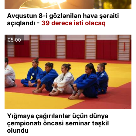
Avqustun 8-i gözlənilən hava şəraiti
açıqlandı -
39 dərəcə isti olacaq
05:00
Yığmaya çağırılanlar üçün dünya
çempionatı öncəsi seminar təşkil
olundu