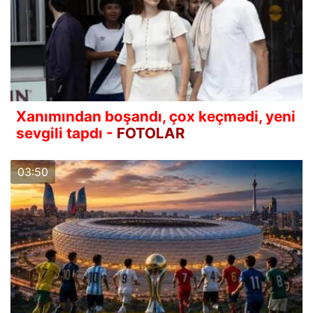
Xanımından boşandı, çox keçmədi, yeni
sevgili tapdı -
FOTOLAR
03:50