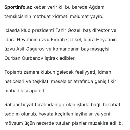
Sportinfo.az
xəbər verir ki, bu barədə Ağdam
təmsilçisinin mətbuat xidməti məlumat yayıb.
İclasda klub prezidenti Tahir Gözel, baş direktor və
İdarə Heyətinin üzvü Emrah Çelikel, İdarə Heyətinin
üzvü Asif Əsgərov və komandanın baş məşqçisi
Qurban Qurbanov iştirak ediblər.
Toplantı zamanı klubun gələcək fəaliyyəti, idman
nəticələri və təşkilati məsələlər ətrafında geniş fikir
mübadiləsi aparılıb.
Rəhbər heyət tərəfindən görülən işlərlə bağlı hesabat
təqdim olunub, həyata keçirilən layihələr və yeni
mövsüm üçün nəzərdə tutulan planlar müzakirə edilib.