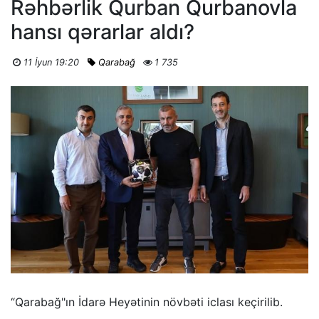
Rəhbərlik Qurban Qurbanovla
hansı qərarlar aldı?
11 İyun 19:20
Qarabağ
1 735
“Qarabağ"ın İdarə Heyətinin növbəti iclası keçirilib.