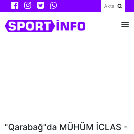
M
"Qarabağ"da MÜHÜM İCLAS -