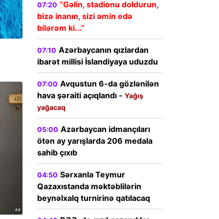
“Gəlin, stadionu doldurun,
07:20
bizə inanın, sizi əmin edə
bilərəm ki...”
Azərbaycanın qızlardan
07:10
ibarət millisi İslandiyaya uduzdu
Avqustun 6-da gözlənilən
07:00
hava şəraiti açıqlandı -
Yağış
yağacaq
Azərbaycan idmançıları
05:00
ötən ay yarışlarda 206 medala
sahib çıxıb
Sərxanla Teymur
04:50
Qazaxıstanda məktəblilərin
beynəlxalq turnirinə qatılacaq