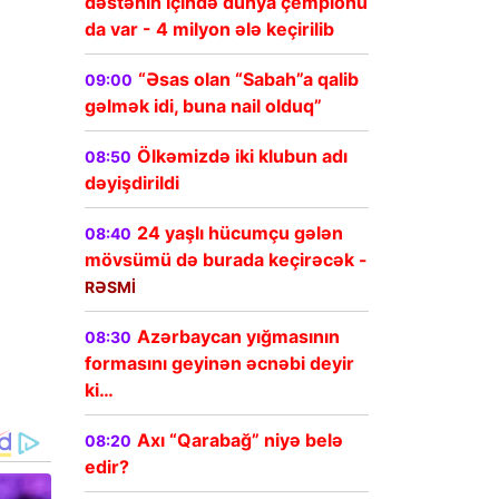
dəstənin içində dünya çempionu
da var - 4 milyon ələ keçirilib
“Əsas olan “Sabah”a qalib
09:00
gəlmək idi, buna nail olduq”
Ölkəmizdə iki klubun adı
08:50
dəyişdirildi
24 yaşlı hücumçu gələn
08:40
mövsümü də burada keçirəcək -
RƏSMİ
Azərbaycan yığmasının
08:30
formasını geyinən əcnəbi deyir
ki…
Axı “Qarabağ” niyə belə
08:20
edir?