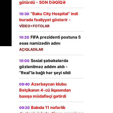
götürdü - SON DƏQİQƏ
“Baku City Hospital” indi
10:30
burada fəaliyyət göstərir -
VİDEO+FOTOLAR
FIFA prezidenti postuna 5
10:20
əsas namizədin adını
AÇIQLADILAR
Sosial şəbəkələrdə
10:00
gözlənilməz addım atdı -
“Real”la bağlı hər şeyi sildi
Azərbaycan klubu
09:40
Belçikanın 4-cü liqasından
baxışa müdafiəçi gətirdi
Bakıda 11 nəfərlik
09:20