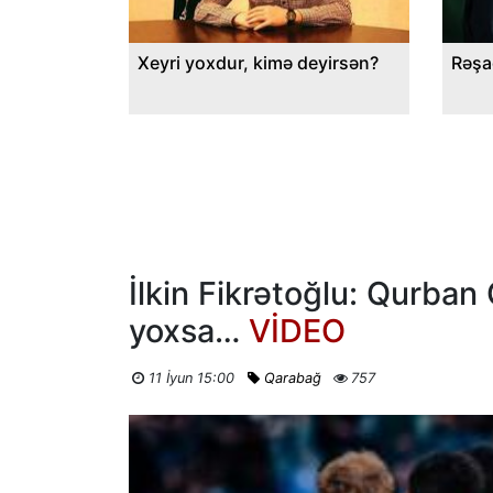
Xeyri yoxdur, kimə deyirsən?
Rəşa
İlkin Fikrətoğlu: Qurban
yoxsa…
VİDEO
11 İyun 15:00
Qarabağ
757