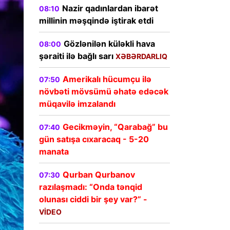
Nazir qadınlardan ibarət
08:10
millinin məşqində iştirak etdi
Gözlənilən küləkli hava
08:00
şəraiti ilə bağlı sarı
XƏBƏRDARLIQ
Amerikalı hücumçu ilə
07:50
növbəti mövsümü əhatə edəcək
müqavilə imzalandı
Gecikməyin, “Qarabağ” bu
07:40
gün satışa cıxaracaq - 5-20
manata
Qurban Qurbanov
07:30
razılaşmadı: “Onda tənqid
olunası ciddi bir şey var?” -
VİDEO