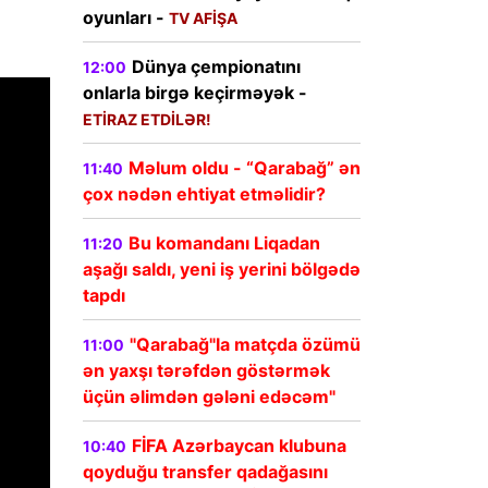
oyunları -
TV AFİŞA
Dünya çempionatını
12:00
onlarla birgə keçirməyək -
ETİRAZ ETDİLƏR!
Məlum oldu - “Qarabağ” ən
11:40
çox nədən ehtiyat etməlidir?
Bu komandanı Liqadan
11:20
aşağı saldı, yeni iş yerini bölgədə
tapdı
"Qarabağ"la matçda özümü
11:00
ən yaxşı tərəfdən göstərmək
üçün əlimdən gələni edəcəm"
FİFA Azərbaycan klubuna
10:40
qoyduğu transfer qadağasını