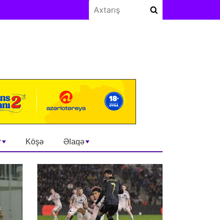
r
Köşə
Əlaqə