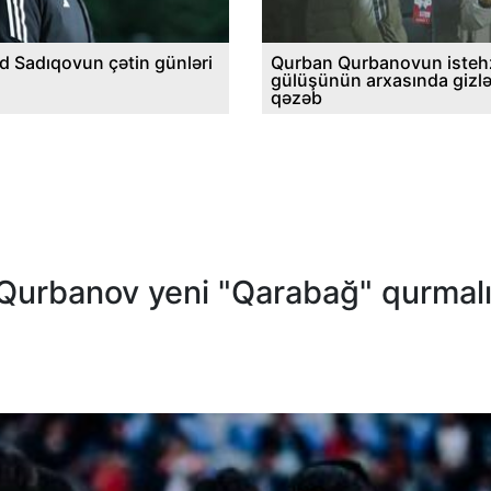
d Sadıqovun çətin günləri
Qurban Qurbanovun istehz
gülüşünün arxasında gizl
qəzəb
 Qurbanov yeni "Qarabağ" qurmalı