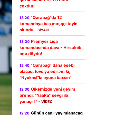
çoxdur”
“Qarabağ”da 12
13:20
komandaya baş məşqçi təyin
olundu -
SİYAHI
Premyer Liqa
13:00
komandasında dava - Hirsəlnib
onu döydü!
“Qarabağ” daha əsəbi
12:40
olacaq. tövsiyə edirəm ki,
“Nyukasl”la oyuna baxsın"
Ölkəmizdə yeni geyim
12:30
brendi: “YaaRa” sevgi ilə
yanaşır!” -
VİDEO
Günün canlı yayımlanacaq
12:20