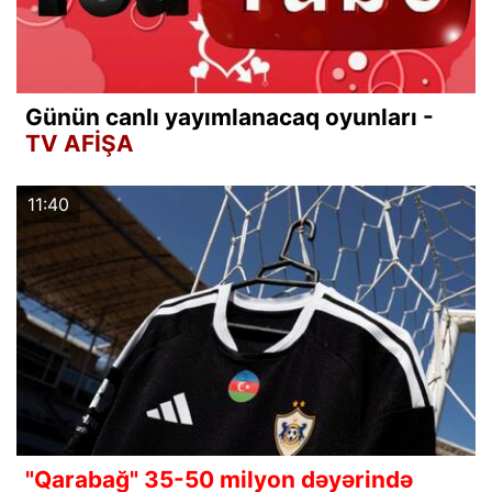
Günün canlı yayımlanacaq oyunları -
TV AFİŞA
11:40
"Qarabağ" 35-50 milyon dəyərində