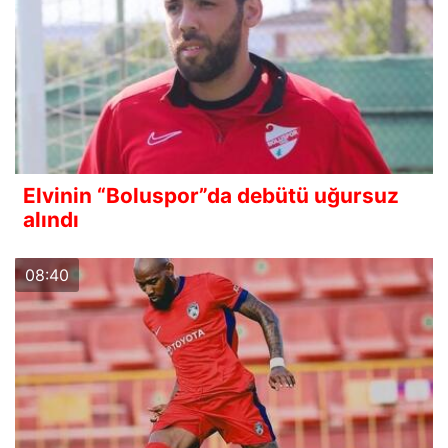
Elvinin “Boluspor”da debütü uğursuz
alındı
08:40