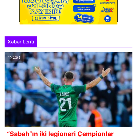
Xəbər Lenti
12:40
“Sabah”ın iki legioneri Çempionlar