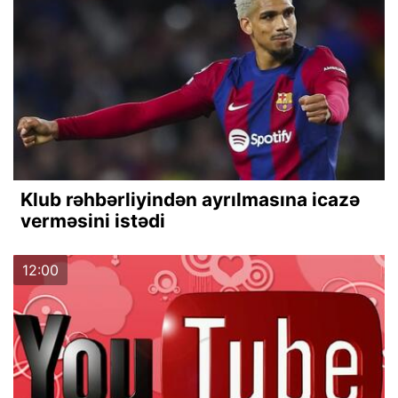
Klub rəhbərliyindən ayrılmasına icazə
verməsini istədi
12:00