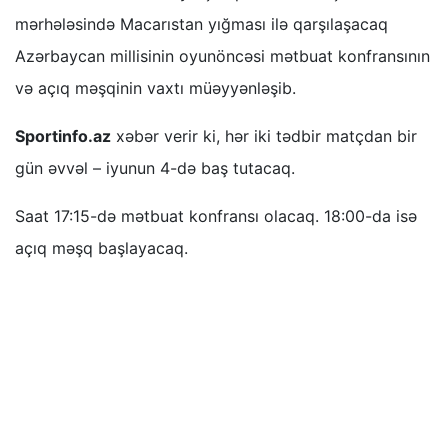
mərhələsində Macarıstan yığması ilə qarşılaşacaq
Azərbaycan millisinin oyunöncəsi mətbuat konfransının
və açıq məşqinin vaxtı müəyyənləşib.
Sportinfo.az
xəbər verir ki, hər iki tədbir matçdan bir
gün əvvəl – iyunun 4-də baş tutacaq.
Saat 17:15-də mətbuat konfransı olacaq. 18:00-da isə
açıq məşq başlayacaq.