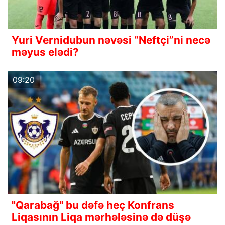
Yuri Vernidubun nəvəsi “Neftçi”ni necə
məyus elədi?
09:20
"Qarabağ" bu dəfə heç Konfrans
Liqasının Liqa mərhələsinə də düşə