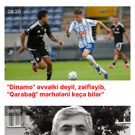
08:20
"Dinamo" əvvəlki deyil, zəifləyib,
"Qarabağ" mərhələni keçə bilər"
08:10