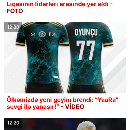
Liqasının liderləri arasında yer aldı -
FOTO
12:30
Ölkəmizdə yeni geyim brendi: “YaaRa”
sevgi ilə yanaşır!” -
VİDEO
12:20