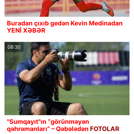
Buradan çıxıb gedən Kevin Medinadan
YENİ XƏBƏR
08:30
"Sumqayıt"ın “görünməyən
qəhrəmanları” – Qəbələdən
FOTOLAR