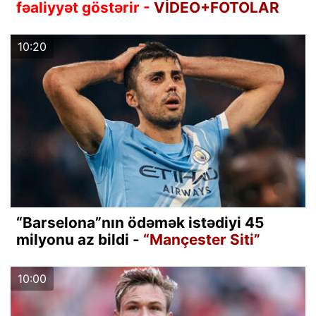
fəaliyyət göstərir -
VİDEO+FOTOLAR
10:20
“Barselona”nın ödəmək istədiyi 45
milyonu az bildi -
“Mançester Siti”
10:00