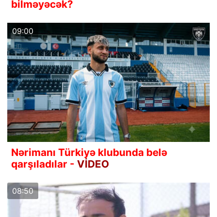
bilməyəcək?
09:00
Nərimanı Türkiyə klubunda belə
qarşıladılar -
VİDEO
08:50