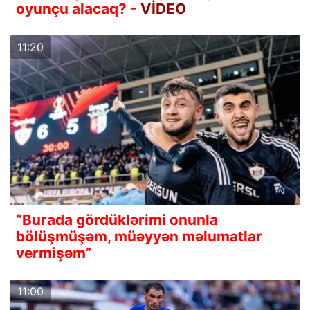
oyunçu alacaq? -
VİDEO
11:20
“Burada gördüklərimi onunla
bölüşmüşəm, müəyyən məlumatlar
vermişəm”
11:00