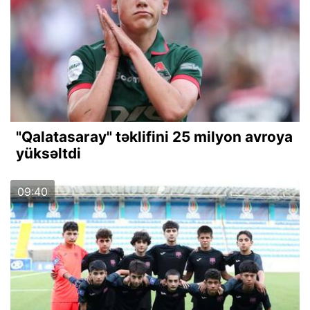
"Qalatasaray" təklifini 25 milyon avroya
yüksəltdi
09:40