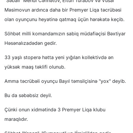
"Səbail" Mehdi Cənnətov, Eltun Turabov və Vüsal
Məsimovun ardınca daha bir Premyer Liqa təcrübəsi
olan oyunçunu heyətinə qatmaq üçün hərəkətə keçib.
Söhbət milli komandamızın sabiq müdafiəçisi Bəxtiyar
Həsənalızadədən gedir.
33 yaşlı stoperə hətta yeni yığılan kollektivdə ən
yüksək maaş təklifi olunub.
Amma təcrübəli oyunçu Bayıl təmsilçisinə "yox" deyib.
Bu da səbəbsiz deyil.
Çünki onun xidmətində 3 Premyer Liqa klubu
maraqlıdır.