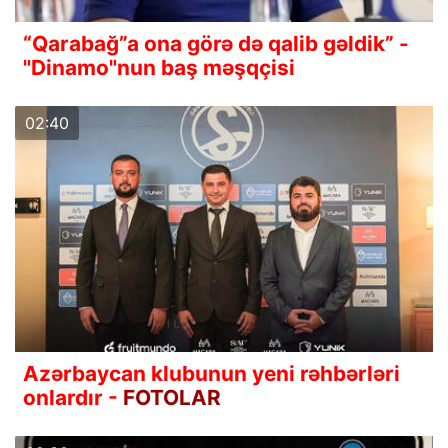
“Qarabağ”a ona görə də qalib gəldik” -
"Dinamo"nun baş məşqçisi
02:40
Azərbaycan klubunun yeni rəhbərləri
onlardır -
FOTOLAR