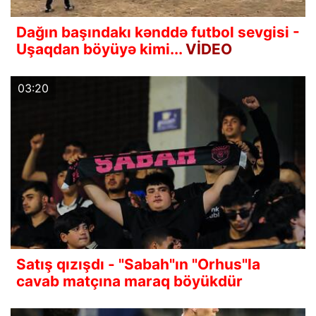
Dağın başındakı kənddə futbol sevgisi -
Uşaqdan böyüyə kimi...
VİDEO
03:20
Satış qızışdı - "Sabah"ın "Orhus"la
cavab matçına maraq böyükdür