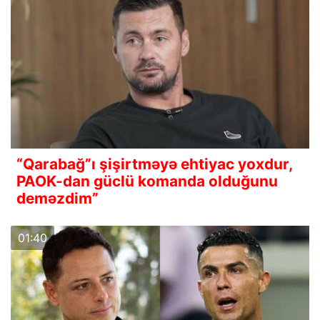
“Qarabağ”ı şişirtməyə ehtiyac yoxdur,
PAOK-dan güclü komanda olduğunu
deməzdim”
01:40