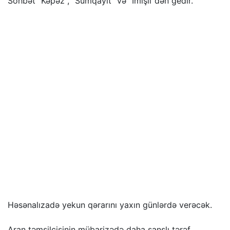
Söhbət "Kəpəz", "Sumqayıt" və "İmişli"dən gedir.
Həsənalızadə yekun qərarını yaxın günlərdə verəcək.
Aran təmsilçisinin mübarizədə daha şanslı tərəf