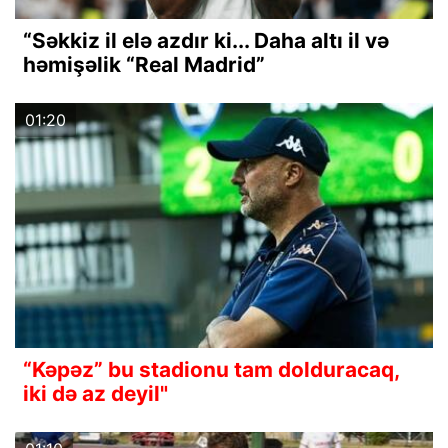
“Səkkiz il elə azdır ki... Daha altı il və
həmişəlik “Real Madrid”
01:20
“Kəpəz” bu stadionu tam dolduracaq,
iki də az deyil"