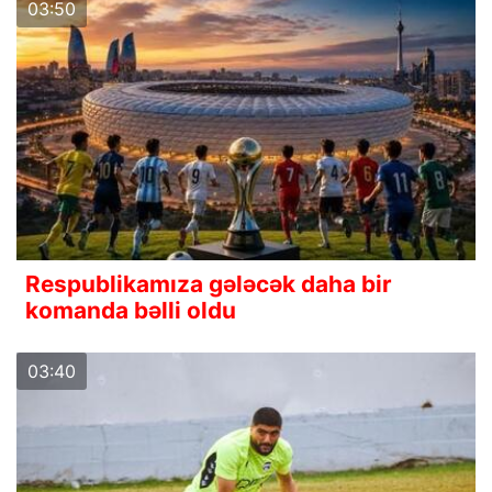
03:50
Respublikamıza gələcək daha bir
komanda bəlli oldu
03:40