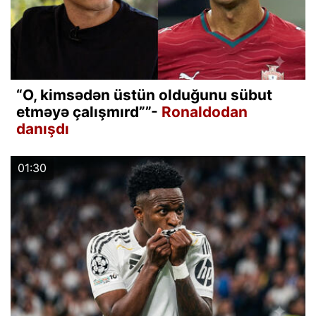
“O, kimsədən üstün olduğunu sübut
etməyə çalışmırd””-
Ronaldodan
danışdı
01:30