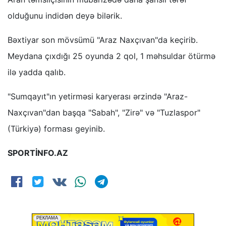
olduğunu indidən deyə bilərik.
Bəxtiyar son mövsümü "Araz Naxçıvan"da keçirib.
Meydana çıxdığı 25 oyunda 2 qol, 1 məhsuldar ötürmə
ilə yadda qalıb.
"Sumqayıt"ın yetirməsi karyerası ərzində "Araz-
Naxçıvan"dan başqa "Sabah", "Zirə" və "Tuzlaspor"
(Türkiyə) forması geyinib.
SPORTİNFO.AZ