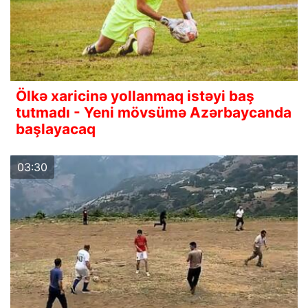
Ölkə xaricinə yollanmaq istəyi baş
tutmadı - Yeni mövsümə Azərbaycanda
başlayacaq
03:30