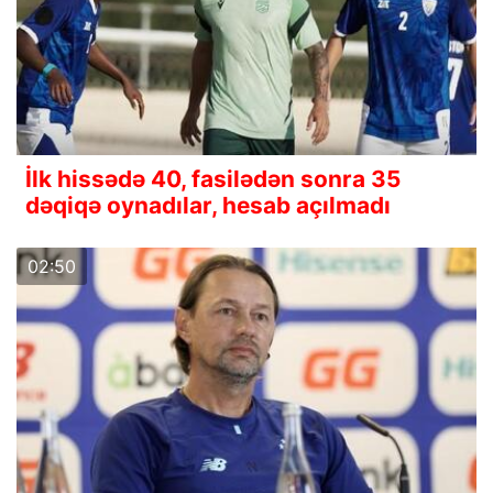
İlk hissədə 40, fasilədən sonra 35
dəqiqə oynadılar, hesab açılmadı
02:50