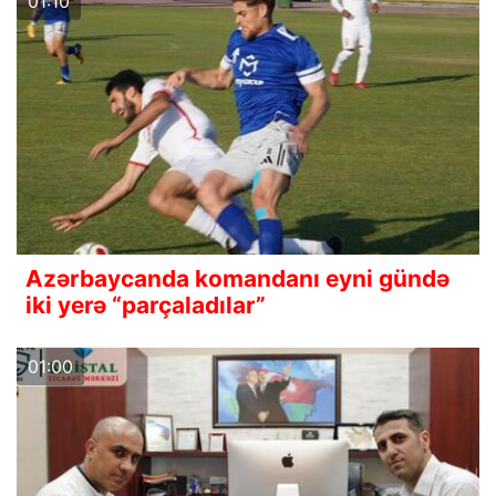
01:10
Azərbaycanda komandanı eyni gündə
iki yerə “parçaladılar”
01:00