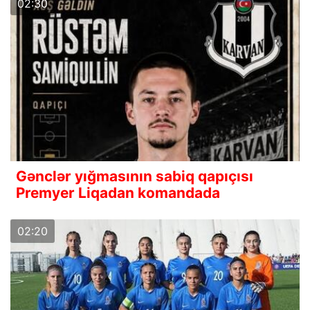
02:30
Gənclər yığmasının sabiq qapıçısı
Premyer Liqadan komandada
02:20