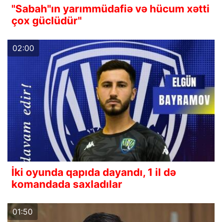
"Sabah"ın yarımmüdafiə və hücum xətti
çox güclüdür"
02:00
İki oyunda qapıda dayandı, 1 il də
komandada saxladılar
01:50