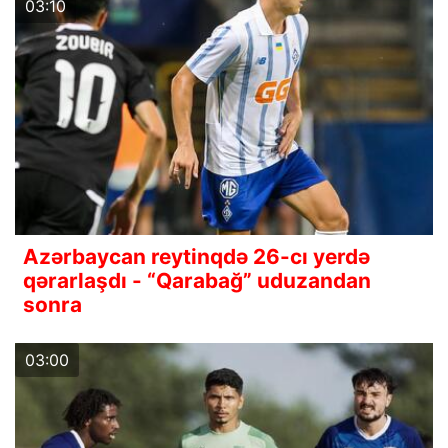
03:10
Azərbaycan reytinqdə 26-cı yerdə
qərarlaşdı - “Qarabağ” uduzandan
sonra
03:00