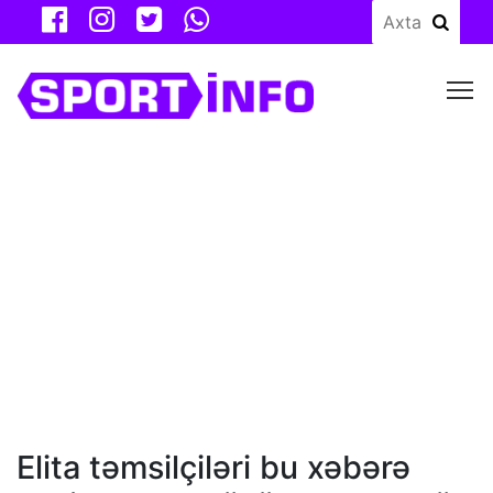
M
Elita təmsilçiləri bu xəbərə