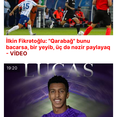
İlkin Fikrətoğlu: "Qarabağ" bunu
bacarsa, bir yeyib, üç də nəzir paylayaq
-
VİDEO
19:20