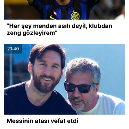
“Hər şey məndən asılı deyil, klubdan
zəng gözləyirəm”
21:40
Messinin atası vəfat etdi