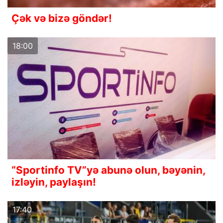
Çək və bizə göndər!
18:00
“Sportinfo TV”yə abunə olun, bəyənin,
izləyin, paylaşın!
17:40