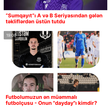
“Sumqayıt”ı A və B Seriyasından gələn
təkliflərdən üstün tutdu
19:00
Futbolumuzun ən müəmmalı
futbolçusu - Onun "dayday"ı kimdir?