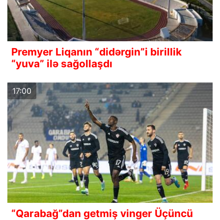
Premyer Liqanın “didərgin”i birillik
“yuva” ilə sağollaşdı
17:00
“Qarabağ”dan getmiş vinger Üçüncü