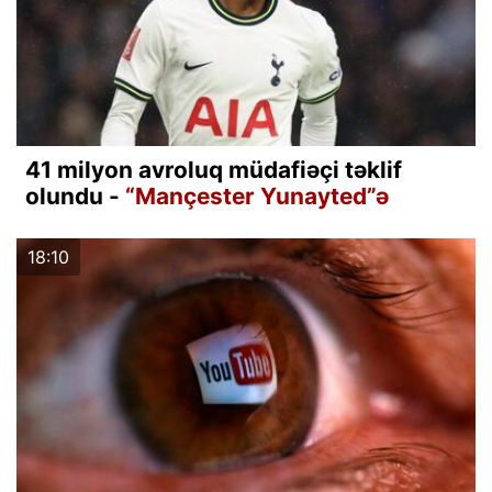
41 milyon avroluq müdafiəçi təklif
olundu -
“Mançester Yunayted”ə
18:10