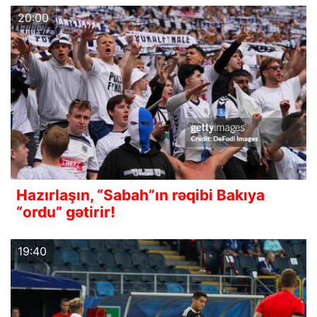
20:00
Hazırlaşın, “Sabah”ın rəqibi Bakıya
“ordu” gətirir!
19:40