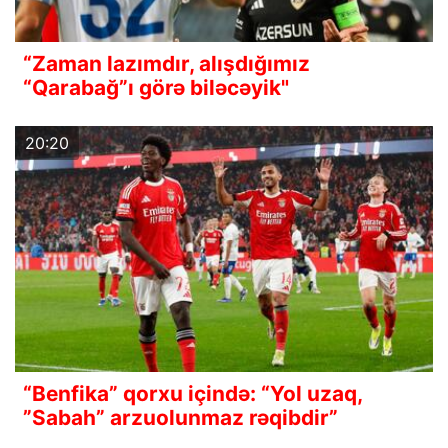
“Zaman lazımdır, alışdığımız
“Qarabağ”ı görə biləcəyik"
20:20
“Benfika” qorxu içində: “Yol uzaq,
”Sabah” arzuolunmaz rəqibdir”