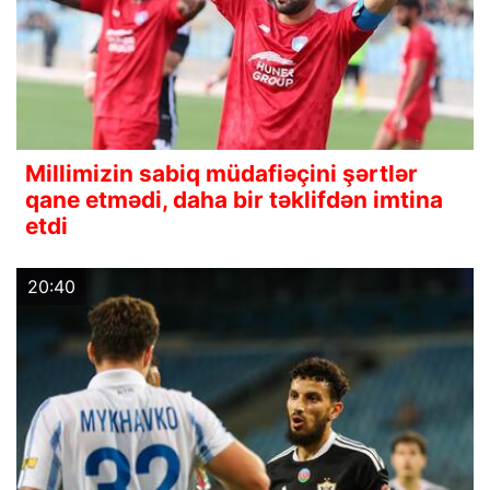
Millimizin sabiq müdafiəçini şərtlər
qane etmədi, daha bir təklifdən imtina
etdi
20:40