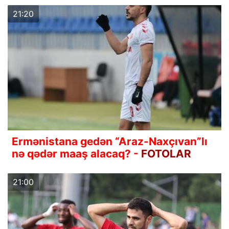
21:20
Ermənistana gedən “Araz-Naxçıvan”lı
nə qədər maaş alacaq? -
FOTOLAR
21:00