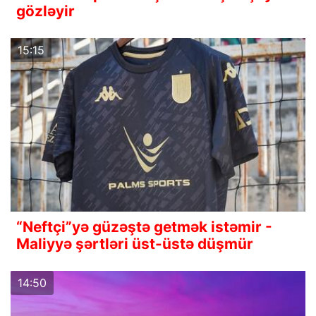
gözləyir
15:15
“Neftçi”yə güzəştə getmək istəmir -
Maliyyə şərtləri üst-üstə düşmür
14:50