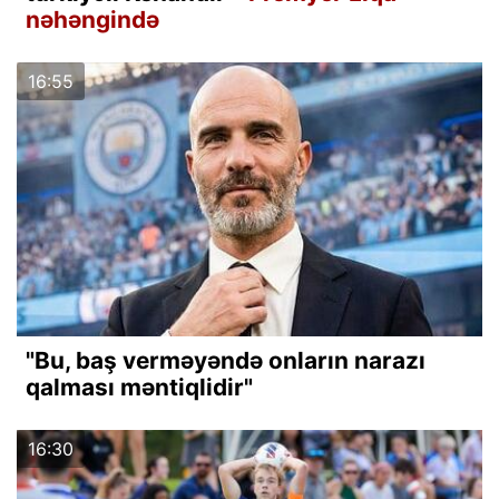
nəhəngində
16:55
"Bu, baş verməyəndə onların narazı
qalması məntiqlidir"
16:30