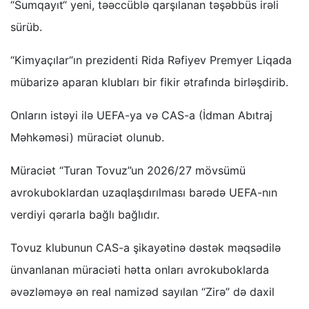
“Sumqayıt“ yeni, təəccüblə qarşılanan təşəbbüs irəli
sürüb.
“Kimyaçılar“ın prezidenti Rida Rəfiyev Premyer Liqada
mübarizə aparan klubları bir fikir ətrafında birləşdirib.
Onların istəyi ilə UEFA-ya və CAS-a (İdman Abıtraj
Məhkəməsi) müraciət olunub.
Müraciət “Turan Tovuz”un 2026/27 mövsümü
avrokuboklardan uzaqlaşdırılması barədə UEFA-nın
verdiyi qərarla bağlı bağlıdır.
Tovuz klubunun CAS-a şikayətinə dəstək məqsədilə
ünvanlanan müraciəti hətta onları avrokuboklarda
əvəzləməyə ən real namizəd sayılan “Zirə” də daxil