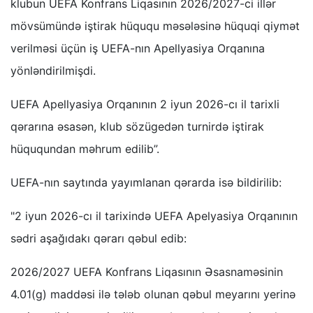
klubun UEFA Konfrans Liqasının 2026/2027-ci illər
mövsümündə iştirak hüququ məsələsinə hüquqi qiymət
verilməsi üçün iş UEFA-nın Apellyasiya Orqanına
yönləndirilmişdi.
UEFA Apellyasiya Orqanının 2 iyun 2026-cı il tarixli
qərarına əsasən, klub sözügedən turnirdə iştirak
hüququndan məhrum edilib”.
UEFA-nın saytında yayımlanan qərarda isə bildirilib:
"2 iyun 2026-cı il tarixində UEFA Apelyasiya Orqanının
sədri aşağıdakı qərarı qəbul edib:
2026/2027 UEFA Konfrans Liqasının Əsasnaməsinin
4.01(g) maddəsi ilə tələb olunan qəbul meyarını yerinə