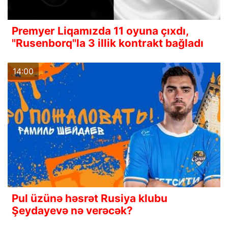
Premyer Liqamızda 11 oyuna çıxdı,
"Rusenborq"la 3 illik kontrakt bağladı
14:00
Pul üzünə həsrət Rusiya klubu
Şeydayevə nə verəcək?