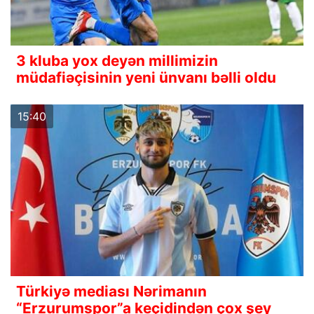
3 kluba yox deyən millimizin
müdafiəçisinin yeni ünvanı bəlli oldu
15:40
Türkiyə mediası Nərimanın
“Erzurumspor”a keçidindən çox şey