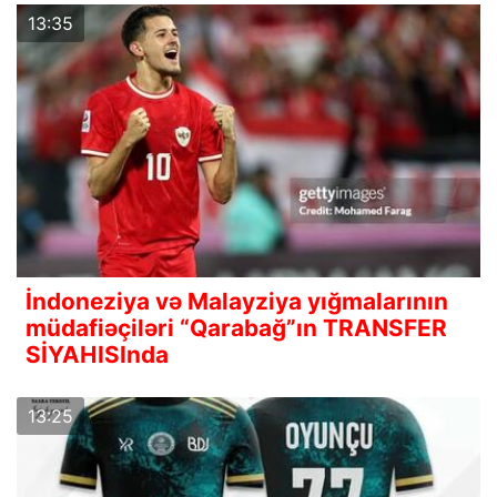
13:35
İndoneziya və Malayziya yığmalarının
müdafiəçiləri “Qarabağ”ın TRANSFER
SİYAHISInda
13:25