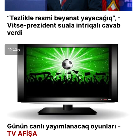
“Tezliklə rəsmi bəyanat yayacağıq”, -
Vitse-prezident suala intriqalı cavab
verdi
12:45
Günün canlı yayımlanacaq oyunları -
TV AFİŞA