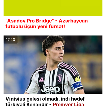
“Asadov Pro Bridge” - Azərbaycan
futbolu üçün yeni fursət!
17:20
Vinisius gələsi olmadı, indi hədəf
türkiyəli Kenandır -
Premyer Liqa