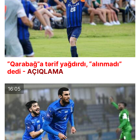
“Qarabağ”a tərif yağdırdı, “alınmadı”
dedi -
AÇIQLAMA
16:05