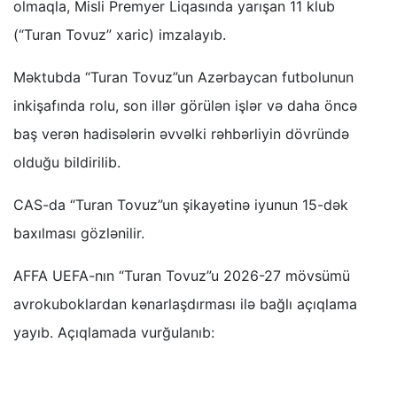
olmaqla, Misli Premyer Liqasında yarışan 11 klub
(“Turan Tovuz” xaric) imzalayıb.
Məktubda “Turan Tovuz”un Azərbaycan futbolunun
inkişafında rolu, son illər görülən işlər və daha öncə
baş verən hadisələrin əvvəlki rəhbərliyin dövründə
olduğu bildirilib.
CAS-da “Turan Tovuz”un şikayətinə iyunun 15-dək
baxılması gözlənilir.
AFFA UEFA-nın “Turan Tovuz”u 2026-27 mövsümü
avrokuboklardan kənarlaşdırması ilə bağlı açıqlama
yayıb. Açıqlamada vurğulanıb: