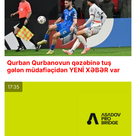
Qurban Qurbanovun qəzəbinə tuş
gələn müdafiəçidən YENİ XƏBƏR var
17:35