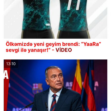
Ölkəmizdə yeni geyim brendi: “YaaRa”
sevgi ilə yanaşır!” -
VİDEO
13:10