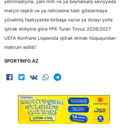
yetirmədiyinə, yəni milli və ya beynəlxalq səviyyədə
matçın təşkili və ya nəticəsinə təsir göstərməyə
yönəlmiş fəaliyyətdə birbaşa və/və ya dolayı yolla
iştirak etdiyinə görə PFK Turan Tovuz 2026/2027
UEFA Konfrans Liqasında iştirak etmək hüququndan
məhrum edilib".
SPORTİNFO.AZ