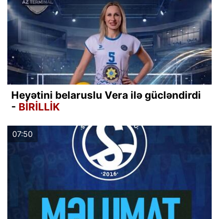
Heyətini belaruslu Vera ilə gücləndirdi
-
BİRİLLİK
07:50