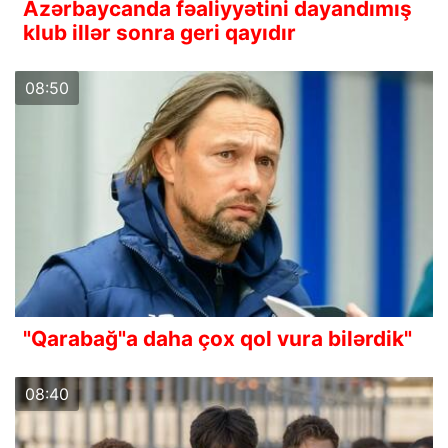
Azərbaycanda fəaliyyətini dayandımış
klub illər sonra geri qayıdır
08:50
"Qarabağ"a daha çox qol vura bilərdik"
08:40