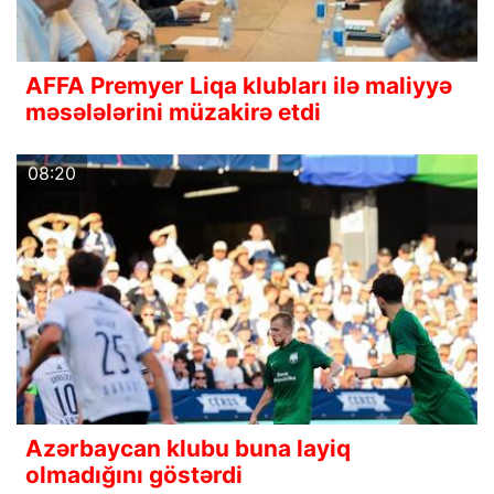
AFFA Premyer Liqa klubları ilə maliyyə
məsələlərini müzakirə etdi
08:20
Azərbaycan klubu buna layiq
olmadığını göstərdi