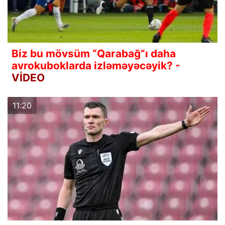
Biz bu mövsüm “Qarabağ”ı daha
avrokuboklarda izləməyəcəyik? -
VİDEO
11:20