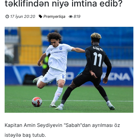
təklifindən niyə imtina edib?
17 İyun 20:20
Premyerliqa
819
Kapitan Amin Seydiyevin "Sabah"dan ayrılması öz
istəyilə baş tutub.