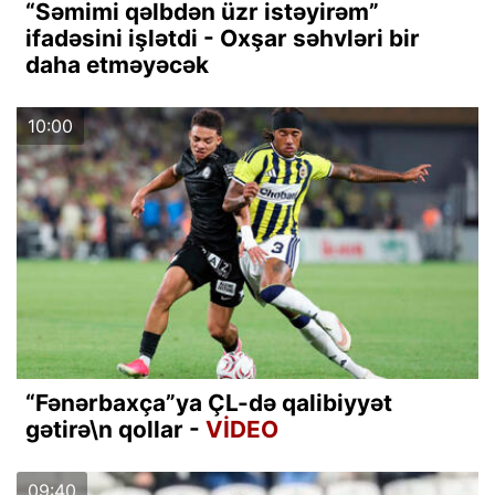
“Səmimi qəlbdən üzr istəyirəm”
ifadəsini işlətdi - Oxşar səhvləri bir
daha etməyəcək
10:00
“Fənərbaxça”ya ÇL-də qalibiyyət
gətirə\n qollar -
VİDEO
09:40