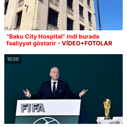
“Baku City Hospital” indi burada
fəaliyyət göstərir -
VİDEO+FOTOLAR
10:20