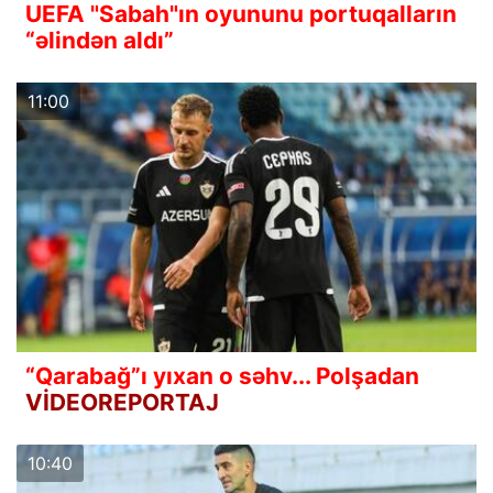
UEFA "Sabah"ın oyununu portuqalların
“əlindən aldı”
11:00
“Qarabağ”ı yıxan o səhv... Polşadan
VİDEOREPORTAJ
10:40