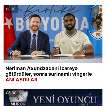
08:10
Nəriman Axundzadəni icarəyə
götürdülər, sonra surinamlı vingerlə
ANLAŞDILAR
08:00