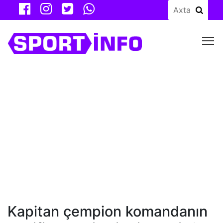
M
Kapitan çempion komandanın