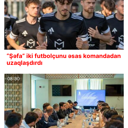
“Şəfa” iki futbolçunu əsas komandadan
uzaqlaşdırdı
08:30