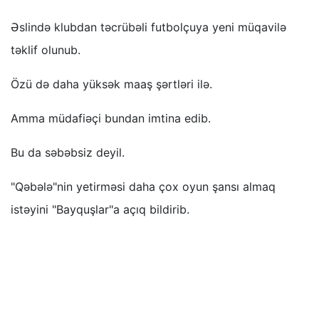
Əslində klubdan təcrübəli futbolçuya yeni müqavilə
təklif olunub.
Özü də daha yüksək maaş şərtləri ilə.
Amma müdafiəçi bundan imtina edib.
Bu da səbəbsiz deyil.
"Qəbələ"nin yetirməsi daha çox oyun şansı almaq
istəyini "Bayquşlar"a açıq bildirib.