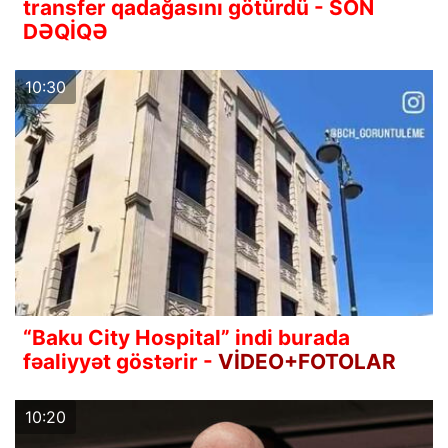
transfer qadağasını götürdü - SON
DƏQİQƏ
10:30
“Baku City Hospital” indi burada
fəaliyyət göstərir -
VİDEO+FOTOLAR
10:20