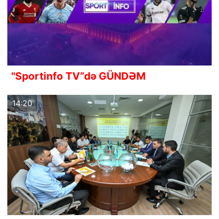
"Sportinfo TV”də GÜNDƏM
14:20