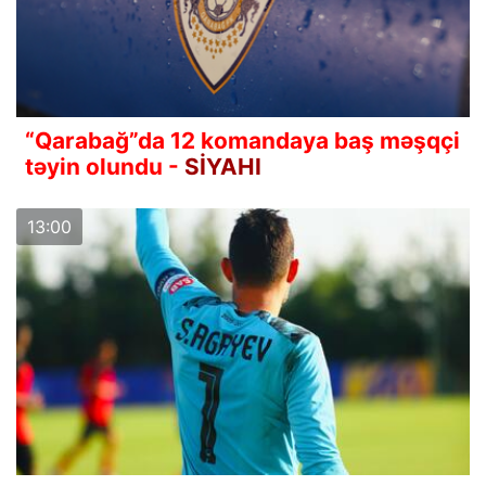
“Qarabağ”da 12 komandaya baş məşqçi
təyin olundu -
SİYAHI
13:00