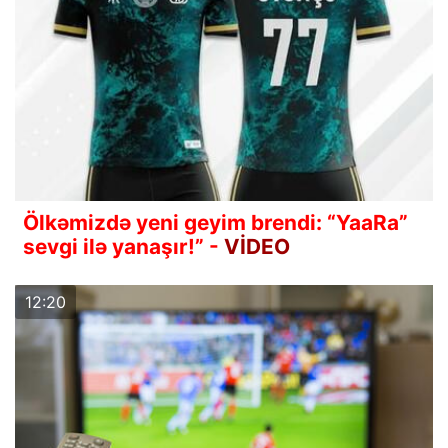
Ölkəmizdə yeni geyim brendi: “YaaRa”
sevgi ilə yanaşır!” -
VİDEO
12:20