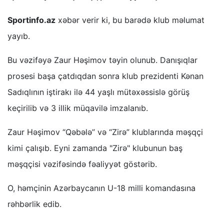
Sportinfo.az
xəbər verir ki, bu barədə klub məlumat
yayıb.
Bu vəzifəyə Zaur Həşimov təyin olunub. Danışıqlar
prosesi başa çatdıqdan sonra klub prezidenti Kənan
Sadıqlının iştirakı ilə 44 yaşlı mütəxəssislə görüş
keçirilib və 3 illik müqavilə imzalanıb.
Zaur Həşimov “Qəbələ” və “Zirə” klublarında məşqçi
kimi çalışıb. Eyni zamanda "Zirə" klubunun baş
məşqçisi vəzifəsində fəaliyyət göstərib.
O, həmçinin Azərbaycanın U-18 milli komandasına
rəhbərlik edib.