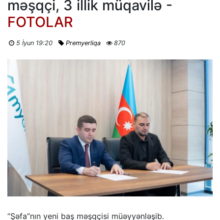
məşqçi, 3 illik müqavilə -
FOTOLAR
5 İyun 19:20
Premyerliqa
870
“Şəfa”nın yeni baş məşqçisi müəyyənləşib.