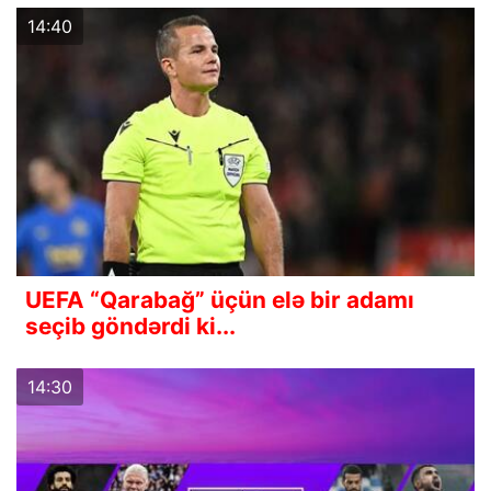
14:40
UEFA “Qarabağ” üçün elə bir adamı
seçib göndərdi ki...
14:30