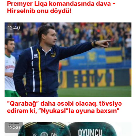
Premyer Liqa komandasında dava -
Hirsəlnib onu döydü!
12:40
“Qarabağ” daha əsəbi olacaq. tövsiyə
edirəm ki, “Nyukasl”la oyuna baxsın"
12:30