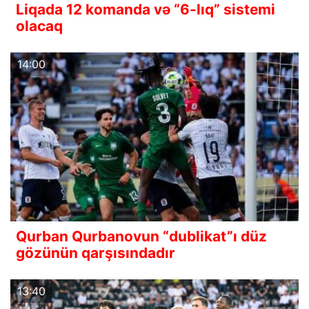
Liqada 12 komanda və “6-lıq” sistemi
olacaq
14:00
Qurban Qurbanovun “dublikat”ı düz
gözünün qarşısındadır
13:40