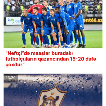
“Neftçi”də maaşlar buradakı
futbolçuların qazancından 15-20 dəfə
çoxdur”
13:20