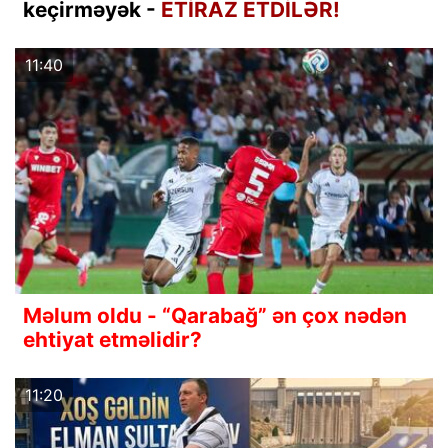
keçirməyək -
ETİRAZ ETDİLƏR!
11:40
Məlum oldu - “Qarabağ” ən çox nədən
ehtiyat etməlidir?
11:20