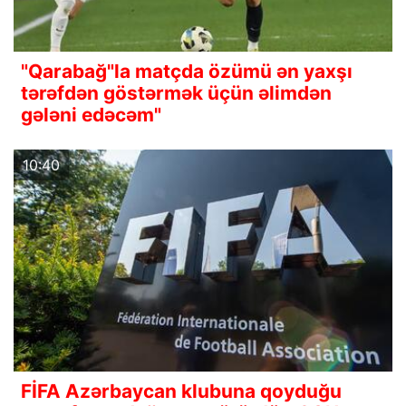
"Qarabağ"la matçda özümü ən yaxşı
tərəfdən göstərmək üçün əlimdən
gələni edəcəm"
10:40
FİFA Azərbaycan klubuna qoyduğu