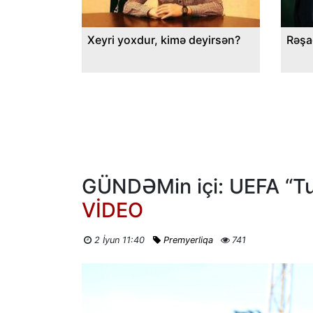
Xeyri yoxdur, kimə deyirsən?
Rəşa
GÜNDƏMin içi: UEFA “Tu
VİDEO
2 İyun 11:40
Premyerliqa
741