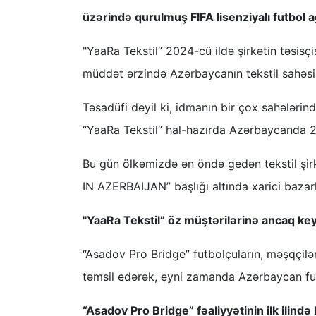
üzərində qurulmuş FIFA lisenziyalı futbol a
"YaaRa Tekstil” 2024-cü ildə şirkətin təsisç
müddət ərzində Azərbaycanın tekstil sahəsi
Təsadüfi deyil ki, idmanın bir çox sahələr
“YaaRa Tekstil” hal-hazırda Azərbaycanda 25
Bu gün ölkəmizdə ən öndə gedən tekstil şir
IN AZERBAIJAN” başlığı altında xarici bazar
"YaaRa Tekstil” öz müştərilərinə ancaq keyf
“Asadov Pro Bridge” futbolçuların, məşqçilər
təmsil edərək, eyni zamanda Azərbaycan fut
“Asadov Pro Bridge” fəaliyyətinin ilk ilin