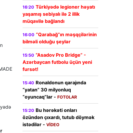
Türkiyədə legioner həyatı
16:20
yaşamış sebiyalı ilə 2 illik
müqavilə bağlandı
“Qarabağ”ın məşqçilərinin
16:00
bilməli olduğu şeylər
ən
“Asadov Pro Bridge” -
15:50
Azərbaycan futbolu üçün yeni
 “MADE
fursət!
Ronaldonun qarajında
15:40
“yatan” 30 milyonluq
“oyuncaq”lar -
FOTOLAR
yyədə
Bu hərəkəti onları
15:20
özündən çıxardı, tutub döymək
istədilər -
VİDEO
er