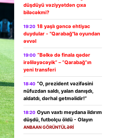
düşdüyü vəziyyətdən çıxa
biləcəkmi?
18 yaşlı gəncə ehtiyac
19:20
duydular - "Qarabağ"la oyundan
əvvəl
“Bəlkə də finala qədər
19:00
irəliləyəcəyik” – “Qarabağ”ın
yeni transferi
“O, prezident vəzifəsini
18:40
nüfuzdan saldı, yalan danışdı,
aldatdı, dərhal getməlidir!”
Oyun vaxtı meydana ildırım
18:20
düşdü, futbolçu öldü - Olayın
ANBAAN GÖRÜNTÜLƏRİ