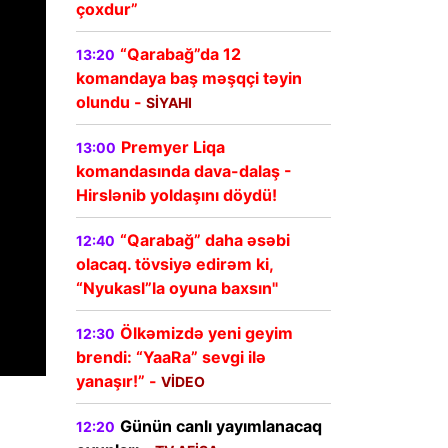
çoxdur”
“Qarabağ”da 12
13:20
komandaya baş məşqçi təyin
olundu -
SİYAHI
Premyer Liqa
13:00
komandasında dava-dalaş -
Hirslənib yoldaşını döydü!
“Qarabağ” daha əsəbi
12:40
olacaq. tövsiyə edirəm ki,
“Nyukasl”la oyuna baxsın"
Ölkəmizdə yeni geyim
12:30
brendi: “YaaRa” sevgi ilə
yanaşır!” -
VİDEO
Günün canlı yayımlanacaq
12:20