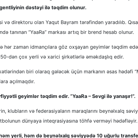
gentliyinin dəstəyi ilə təqdim olunur.
isi və direktoru olan Yaqut Bayram tərəfindən yaradılıb. Qısa
ndə tanınan “YaaRa” markası artıq bir brend hesab olunur.
ində hər zaman idmançılara göz oxşayan geyimlər təqdim ed
0-dən çox yerli və xarici şirkətlərlə əməkdaşlıq edir.
kətlərindən biri olaraq gələcək üçün markanın əsas hədəfi
lara açılmaqdır.
iyyətli geyimlər təqdim edir. “YaaRa – Sevgi ilə yanaşır!”.
in, klubların və federasiyaların maraqlarını beynəlxalq səvi
bolunun dünyaya inteqrasiyasına töhfə verməyi hədəfləyir.
də həm yerli, həm də beynəlxalq səviyyədə 10 uğurlu transf