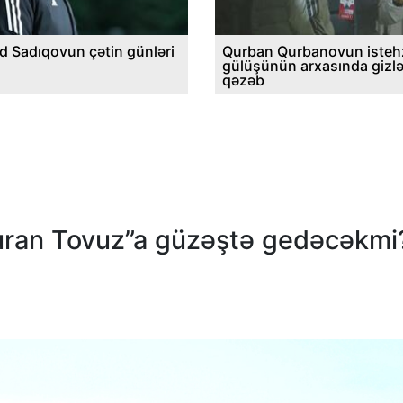
d Sadıqovun çətin günləri
Qurban Qurbanovun istehz
gülüşünün arxasında gizl
qəzəb
ran Tovuz”a güzəştə gedəcəkmi