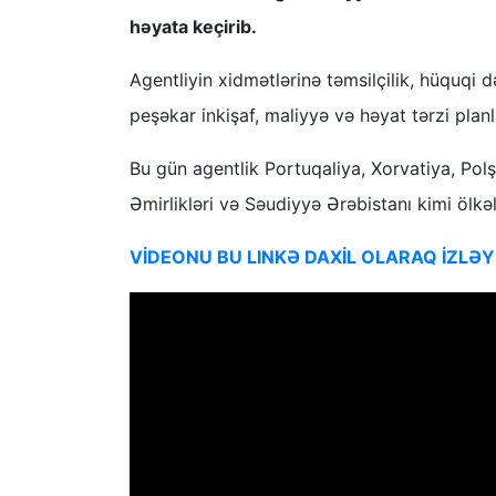
həyata keçirib.
Agentliyin xidmətlərinə təmsilçilik, hüquqi də
peşəkar inkişaf, maliyyə və həyat tərzi planl
Bu gün agentlik Portuqaliya, Xorvatiya, Pol
Əmirlikləri və Səudiyyə Ərəbistanı kimi ölkəl
VİDEONU BU LINKƏ DAXİL OLARAQ İZLƏY