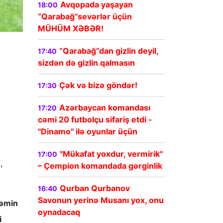
Avqopada yaşayan
18:00
“Qarabağ”sevərlər üçün
MÜHÜM XƏBƏR!
“Qarabağ”dan gizlin deyil,
17:40
sizdən də gizlin qalmasın
Çək və bizə göndər!
17:30
Azərbaycan komandası
17:20
cəmi 20 futbolçu sifariş etdi -
"Dinamo" ilə oyunlar üçün
"Mükafat yoxdur, vermirik"
17:00
,
– Çempion komandada gərginlik
Qurban Qurbanov
16:40
Savonun yerinə Musanı yox, onu
təmin
oynadacaq
i