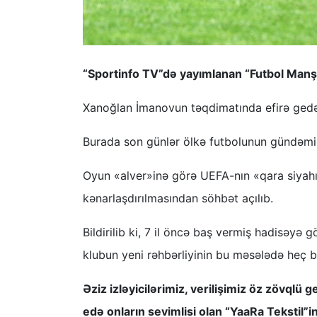
“Sportinfo TV”də yayımlanan “Futbol Manşet
Xanoğlan İmanovun təqdimatında efirə gedə
Burada son günlər ölkə futbolunun gündəmini
Oyun «alver»inə görə UEFA-nın «qara siyah
kənarlaşdırılmasından söhbət açılıb.
Bildirilib ki, 7 il öncə baş vermiş hadisəyə
klubun yeni rəhbərliyinin bu məsələdə heç b
Əziz izləyicilərimiz, verilişimiz öz zövqlü
edə onların sevimlisi olan “YaaRa Tekstil”i