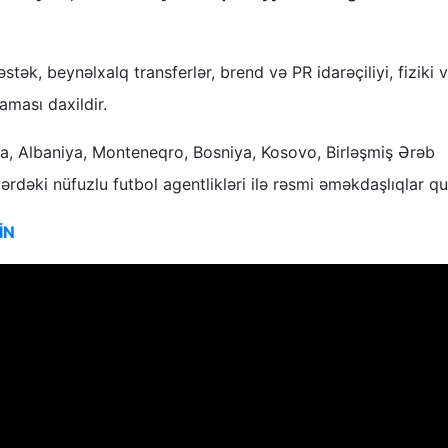
stək, beynəlxalq transferlər, brend və PR idarəçiliyi, fiziki 
aması daxildir.
şa, Albaniya, Monteneqro, Bosniya, Kosovo, Birləşmiş Ərəb
ərdəki nüfuzlu futbol agentlikləri ilə rəsmi əməkdaşlıqlar qu
İN