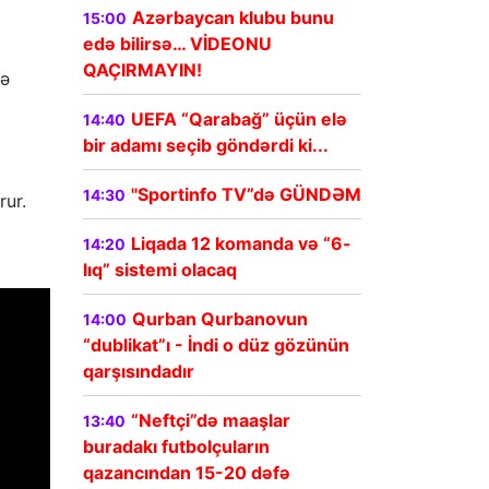
Azərbaycan klubu bunu
15:00
edə bilirsə… VİDEONU
QAÇIRMAYIN!
və
UEFA “Qarabağ” üçün elə
14:40
bir adamı seçib göndərdi ki...
"Sportinfo TV”də GÜNDƏM
14:30
rur.
Liqada 12 komanda və “6-
14:20
lıq” sistemi olacaq
Qurban Qurbanovun
14:00
“dublikat”ı - İndi o düz gözünün
qarşısındadır
“Neftçi”də maaşlar
13:40
buradakı futbolçuların
qazancından 15-20 dəfə