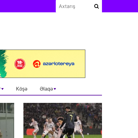
r
Köşə
Əlaqə