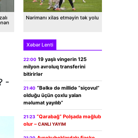
alı
Nərimanı xilas etməyin tək yolu
ənən
Xəbər Lenti
19 yaşlı vingerin 125
22:00
milyon avroluq transferini
bitirirlər
? -
“Bəlkə də millidə “siçovul”
21:40
olduğu üçün çoxlu yalan
məlumat yayılıb”
“Qarabağ” Polşada məğlub
21:23
olur –
CANLI YAYIM
Avrokuboklardakı fiasko
21:20