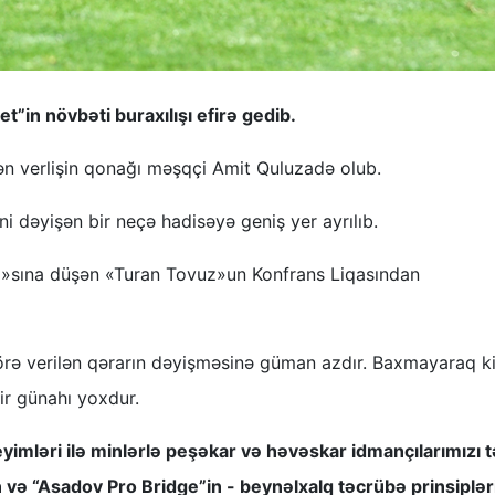
”in növbəti buraxılışı efirə gedib.
n verlişin qonağı məşqçi Amit Quluzadə olub.
 dəyişən bir neçə hadisəyə geniş yer ayrılıb.
ı»sına düşən «Turan Tovuz»un Konfrans Liqasından
 görə verilən qərarın dəyişməsinə güman azdır. Baxmayaraq ki
ir günahı yoxdur.
 geyimləri ilə minlərlə peşəkar və həvəskar idmançılarımızı 
n və “Asadov Pro Bridge”in - beynəlxalq təcrübə prinsiplər