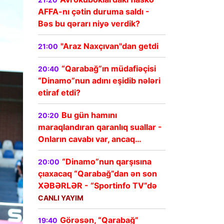
AFFA-nı çətin duruma saldı -
Bəs bu qərarı niyə verdik?
"Araz Naxçıvan"dan getdi
21:00
“Qarabağ”ın müdafiəçisi
20:40
“Dinamo”nun adını eşidib nələri
etiraf etdi?
Bu gün hamını
20:20
maraqlandıran qaranlıq suallar -
Onların cavabı var, ancaq…
“Dinamo”nun qarşısına
20:00
çıaxacaq “Qarabağ”dan ən son
XƏBƏRLƏR - “Sportinfo TV”də
CANLI YAYIM
Görəsən, “Qarabağ”
19:40