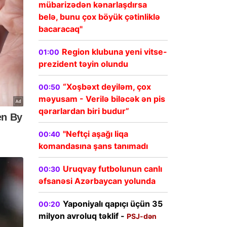
mübarizədən kənarlaşdırsa
belə, bunu çox böyük çətinliklə
bacaracaq"
Region klubuna yeni vitse-
01:00
prezident təyin olundu
“Xoşbəxt deyiləm, çox
00:50
məyusam - Verilə biləcək ən pis
qərarlardan biri budur”
"Neftçi aşağı liqa
00:40
komandasına şans tanımadı
Uruqvay futbolunun canlı
00:30
əfsanəsi Azərbaycan yolunda
Yaponiyalı qapıçı üçün 35
00:20
milyon avroluq təklif -
PSJ-dən