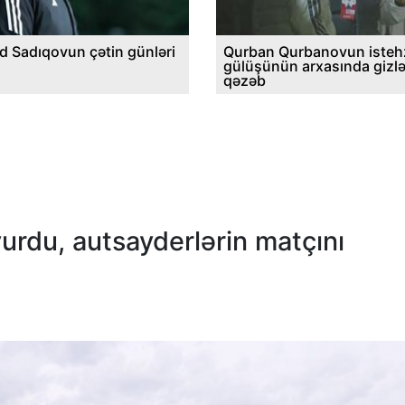
d Sadıqovun çətin günləri
Qurban Qurbanovun istehz
gülüşünün arxasında gizl
qəzəb
rdu, autsayderlərin matçını