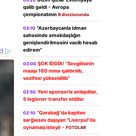
qalib gəldi - Avropa
çempionatının
B divizionunda
"Azərbaycanla idman
03:10
sahəsində əməkdaşlığın
genişləndirilməsini vacib hesab
edirəm"
ŞOK İDDİA! “Sevgilisinin
03:00
maaşı 160 minə qaldırılıb,
vəzifəsi yüksəldilib”
Yeni sponsorla anlaşdılar,
02:50
5 legioner transfer etdilər
“Qarabağ”da kapitan
02:10
sarğıəsını daşıyan "Liverpul"da
oynamaq istəyir -
FOTOLAR