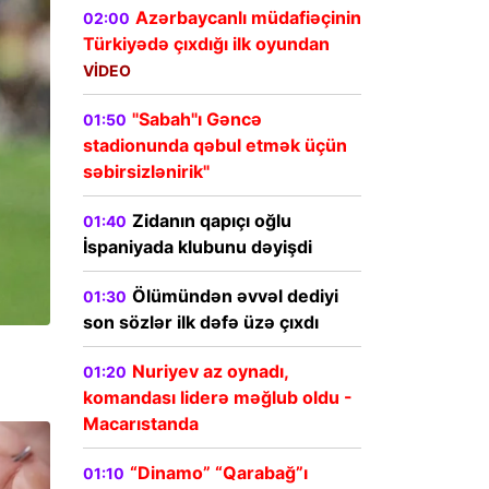
Azərbaycanlı müdafiəçinin
02:00
Türkiyədə çıxdığı ilk oyundan
VİDEO
"Sabah"ı Gəncə
01:50
stadionunda qəbul etmək üçün
səbirsizlənirik"
Zidanın qapıçı oğlu
01:40
İspaniyada klubunu dəyişdi
Ölümündən əvvəl dediyi
01:30
son sözlər ilk dəfə üzə çıxdı
Nuriyev az oynadı,
01:20
komandası liderə məğlub oldu -
Macarıstanda
“Dinamo” “Qarabağ”ı
01:10