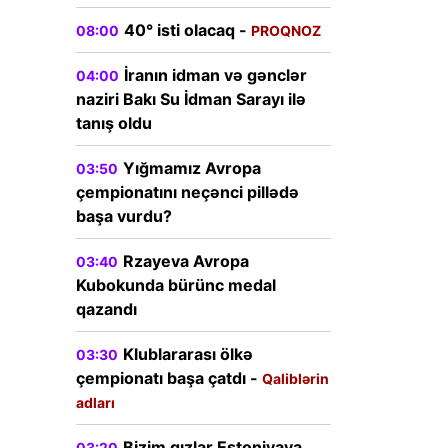
40° isti olacaq -
08:00
PROQNOZ
İranın idman və gənclər
04:00
naziri Bakı Su İdman Sarayı ilə
tanış oldu
Yığmamız Avropa
03:50
çempionatını neçənci pillədə
başa vurdu?
Rzayeva Avropa
03:40
Kubokunda bürünc medal
qazandı
Klublararası ölkə
03:30
çempionatı başa çatdı -
Qaliblərin
adları
Bizim qızlar Estoniyaya
03:20