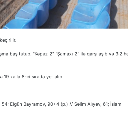
çirilir.
aşma baş tutub. "Kəpəz-2" "Şamaxı-2" ilə qarşılaşıb və 3:2 h
 19 xalla 8-ci sırada yer alıb.
 54; Elgün Bayramov, 90+4 (p.) // Səlim Alıyev, 61; İslam