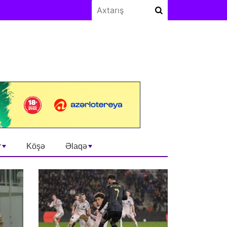
r
Köşə
Əlaqə