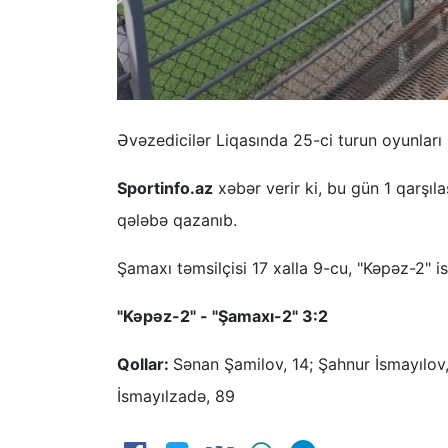
Əvəzedicilər Liqasında 25-ci turun oyunları ke
Sportinfo.az
xəbər verir ki, bu gün 1 qarşıl
qələbə qazanıb.
Şamaxı təmsilçisi 17 xalla 9-cu, "Kəpəz-2" isə
"Kəpəz-2" - "Şamaxı-2" 3:2
Qollar:
Sənan Şamilov, 14; Şahnur İsmayılov,
İsmayılzadə, 89