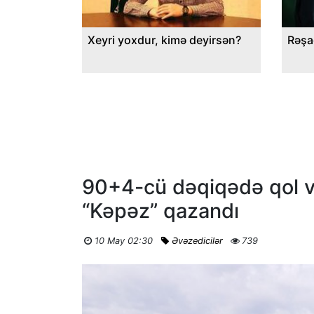
Xeyri yoxdur, kimə deyirsən?
Rəşa
90+4-cü dəqiqədə qol vu
“Kəpəz” qazandı
10 May 02:30
Əvəzedicilər
739