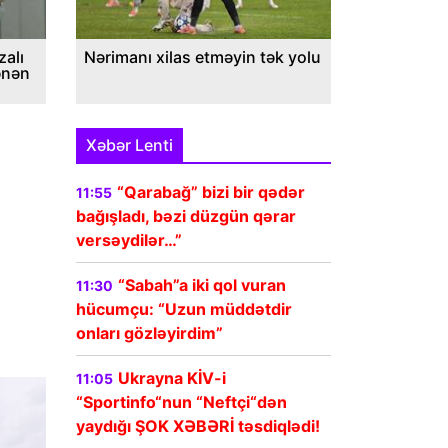
alı
Nərimanı xilas etməyin tək yolu
ənən
Xəbər Lenti
“Qarabağ” bizi bir qədər
11:55
bağışladı, bəzi düzgün qərar
versəydilər…”
“Sabah”a iki qol vuran
11:30
hücumçu: “Uzun müddətdir
onları gözləyirdim”
Ukrayna KİV-i
11:05
“Sportinfo“nun “Neftçi“dən
yaydığı ŞOK XƏBƏRİ təsdiqlədi!