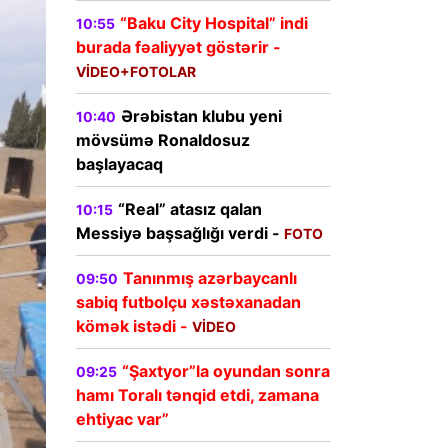
“Baku City Hospital” indi
10:55
burada fəaliyyət göstərir -
VİDEO+FOTOLAR
Ərəbistan klubu yeni
10:40
mövsümə Ronaldosuz
başlayacaq
“Real” atasız qalan
10:15
Messiyə başsağlığı verdi -
FOTO
Tanınmış azərbaycanlı
09:50
sabiq futbolçu xəstəxanadan
kömək istədi -
VİDEO
“Şaxtyor”la oyundan sonra
09:25
hamı Toralı tənqid etdi, zamana
ehtiyac var”