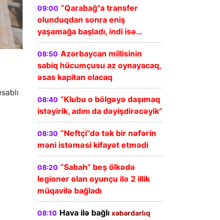
“Qarabağ"a transfer
09:00
olunduqdan sonra eniş
yaşamağa başladı, indi isə…
Azərbaycan millisinin
08:50
sabiq hücumçusu az oynayacaq,
əsas kapitan olacaq
esablı
“Klubu o bölgəyə daşımaq
08:40
istəyirik, adını da dəyişdirəcəyik”
“Neftçi”də tək bir nəfərin
08:30
məni istəməsi kifayət etmədi
“Sabah” beş ölkədə
08:20
legioner olan oyunçu ilə 2 illik
müqavilə bağladı
Hava ilə bağlı
08:10
xəbərdarlıq