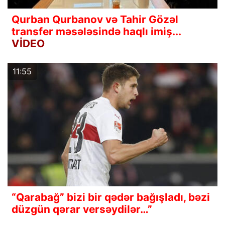
Qurban Qurbanov və Tahir Gözəl
transfer məsələsində haqlı imiş...
VİDEO
11:55
“Qarabağ” bizi bir qədər bağışladı, bəzi
düzgün qərar versəydilər…”