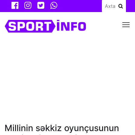
M
Millinin səkkiz oyunçusunun