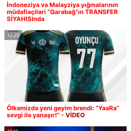
İndoneziya və Malayziya yığmalarının
müdafiəçiləri “Qarabağ”ın TRANSFER
SİYAHISInda
13:25
Ölkəmizdə yeni geyim brendi: “YaaRa”
sevgi ilə yanaşır!” -
VİDEO