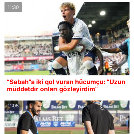
11:30
“Sabah”a iki qol vuran hücumçu: “Uzun
müddətdir onları gözləyirdim”
11:05