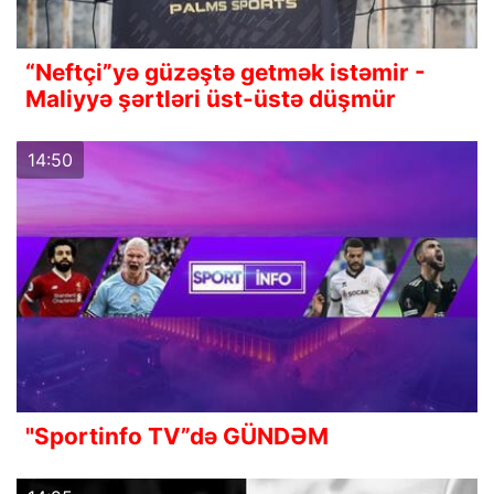
“Neftçi”yə güzəştə getmək istəmir -
Maliyyə şərtləri üst-üstə düşmür
14:50
"Sportinfo TV”də GÜNDƏM