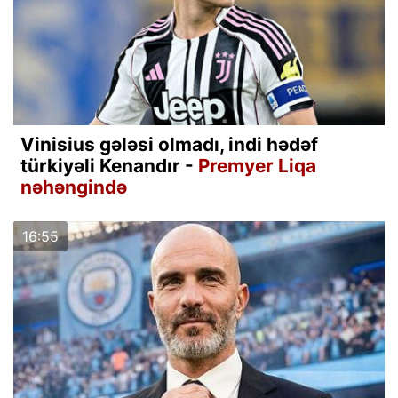
Vinisius gələsi olmadı, indi hədəf
türkiyəli Kenandır -
Premyer Liqa
nəhəngində
16:55