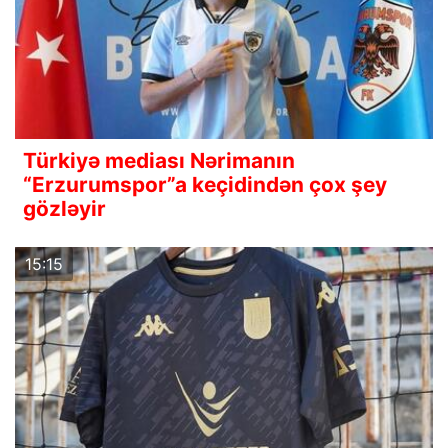
Türkiyə mediası Nərimanın
“Erzurumspor”a keçidindən çox şey
gözləyir
15:15