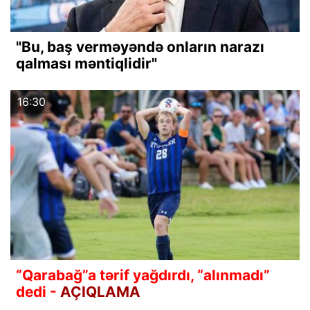
"Bu, baş verməyəndə onların narazı
qalması məntiqlidir"
16:30
“Qarabağ”a tərif yağdırdı, “alınmadı”
dedi -
AÇIQLAMA