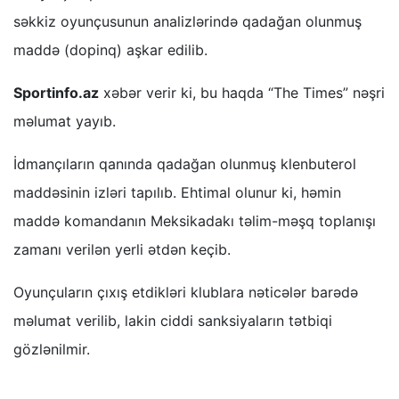
səkkiz oyunçusunun analizlərində qadağan olunmuş
maddə (dopinq) aşkar edilib.
Sportinfo.az
xəbər verir ki, bu haqda “The Times” nəşri
məlumat yayıb.
İdmançıların qanında qadağan olunmuş klenbuterol
maddəsinin izləri tapılıb. Ehtimal olunur ki, həmin
maddə komandanın Meksikadakı təlim-məşq toplanışı
zamanı verilən yerli ətdən keçib.
Oyunçuların çıxış etdikləri klublara nəticələr barədə
məlumat verilib, lakin ciddi sanksiyaların tətbiqi
gözlənilmir.