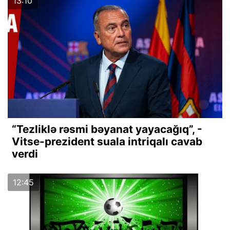
13:10
“Tezliklə rəsmi bəyanat yayacağıq”, -
Vitse-prezident suala intriqalı cavab
verdi
12:45