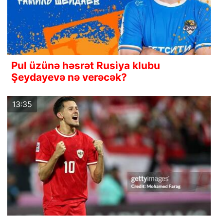
Pul üzünə həsrət Rusiya klubu
Şeydayevə nə verəcək?
13:35