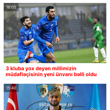
16:05
3 kluba yox deyən millimizin
müdafiəçisinin yeni ünvanı bəlli oldu
15:40