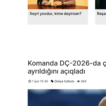
Xeyri yoxdur, kimə deyirsən?
Rəşa
Komanda DÇ-2026-da çıxı
ayrıldığını açıqladı
1 İyul 15:40
Dünya futbolu
364