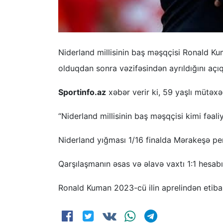
Niderland millisinin baş məşqçisi Ronald 
olduqdan sonra vəzifəsindən ayrıldığını açıq
Sportinfo.az
xəbər verir ki, 59 yaşlı mütəxə
“Niderland millisinin baş məşqçisi kimi fəal
Niderland yığması 1/16 finalda Mərakeşə pen
Qarşılaşmanın əsas və əlavə vaxtı 1:1 hesabı
Ronald Kuman 2023-cü ilin aprelindən etibarə