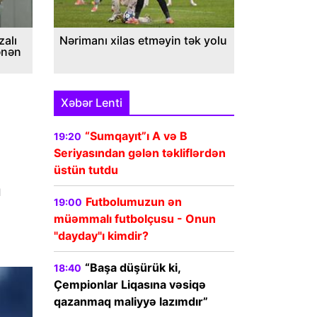
alı
Nərimanı xilas etməyin tək yolu
ənən
Xəbər Lenti
“Sumqayıt”ı A və B
19:20
Seriyasından gələn təkliflərdən
üstün tutdu
n
Futbolumuzun ən
19:00
müəmmalı futbolçusu - Onun
"dayday"ı kimdir?
“Başa düşürük ki,
18:40
Çempionlar Liqasına vəsiqə
qazanmaq maliyyə lazımdır”