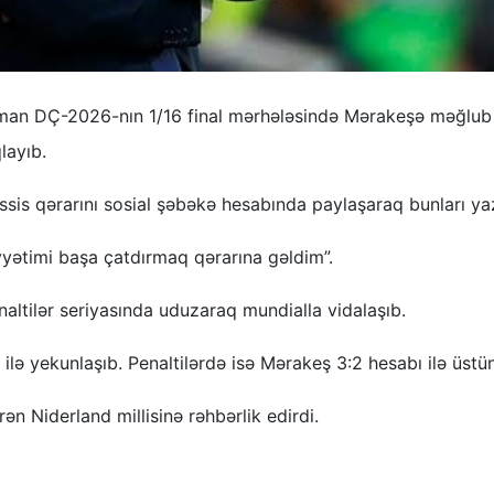
Kuman DÇ-2026-nın 1/16 final mərhələsində Mərakeşə məğlub
layıb.
ssis qərarını sosial şəbəkə hesabında paylaşaraq bunları ya
iyyətimi başa çatdırmaq qərarına gəldim”.
altilər seriyasında uduzaraq mundialla vidalaşıb.
 ilə yekunlaşıb. Penaltilərdə isə Mərakeş 3:2 hesabı ilə üstü
n Niderland millisinə rəhbərlik edirdi.