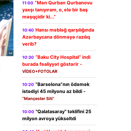
“Mən Qurban Qurbanovu
11:00
yaxşı tanıyıram, o, elə bir baş
məşqçidir ki...”
Hansı məbləğ qarşılığında
10:40
Azərbaycana dönməyə razılıq
verib?
“Baku City Hospital” indi
10:30
burada fəaliyyət göstərir -
VİDEO+FOTOLAR
“Barselona”nın ödəmək
10:20
istədiyi 45 milyonu az bildi -
“Mançester Siti”
"Qalatasaray" təklifini 25
10:00
milyon avroya yüksəltdi