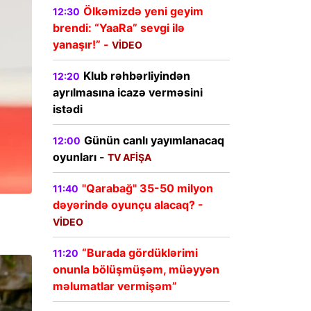
Ölkəmizdə yeni geyim
12:30
brendi: “YaaRa” sevgi ilə
yanaşır!” -
VİDEO
Klub rəhbərliyindən
12:20
ayrılmasına icazə verməsini
istədi
Günün canlı yayımlanacaq
12:00
oyunları -
TV AFİŞA
"Qarabağ" 35-50 milyon
11:40
dəyərində oyunçu alacaq? -
VİDEO
“Burada gördüklərimi
11:20
onunla bölüşmüşəm, müəyyən
məlumatlar vermişəm”