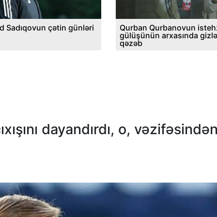
d Sadıqovun çətin günləri
Qurban Qurbanovun istehz
gülüşünün arxasında gizl
qəzəb
şını dayandırdı, o, vəzifəsində