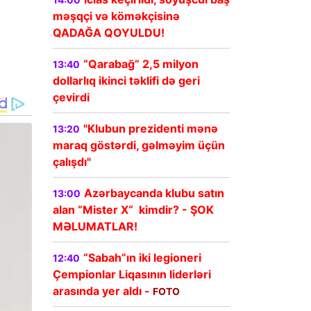
məşqçi və köməkçisinə
QADAĞA QOYULDU!
“Qarabağ” 2,5 milyon
13:40
dollarlıq ikinci təklifi də geri
çevirdi
"Klubun prezidenti mənə
13:20
maraq göstərdi, gəlməyim üçün
çalışdı"
Azərbaycanda klubu satın
13:00
alan “Mister X“ kimdir? - ŞOK
MƏLUMATLAR!
“Sabah”ın iki legioneri
12:40
Çempionlar Liqasının liderləri
arasında yer aldı -
FOTO