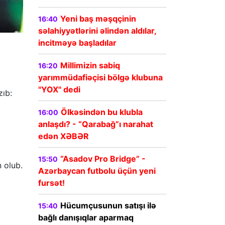
Yeni baş məşqçinin
16:40
səlahiyyətlərini əlindən aldılar,
incitməyə başladılar
Millimizin sabiq
16:20
yarımmüdafiəçisi bölgə klubuna
"YOX" dedi
zıb:
Ölkəsindən bu klubla
16:00
anlaşdı? - “Qarabağ”ı narahat
edən XƏBƏR
“Asadov Pro Bridge” -
15:50
n olub.
Azərbaycan futbolu üçün yeni
fursət!
Hücumçusunun satışı ilə
15:40
bağlı danışıqlar aparmaq