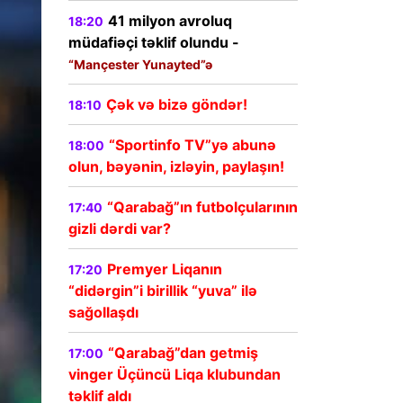
41 milyon avroluq
18:20
müdafiəçi təklif olundu -
“Mançester Yunayted”ə
Çək və bizə göndər!
18:10
“Sportinfo TV”yə abunə
18:00
olun, bəyənin, izləyin, paylaşın!
“Qarabağ”ın futbolçularının
17:40
gizli dərdi var?
Premyer Liqanın
17:20
“didərgin”i birillik “yuva” ilə
sağollaşdı
“Qarabağ”dan getmiş
17:00
vinger Üçüncü Liqa klubundan
təklif aldı