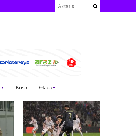
r
Köşə
Əlaqə