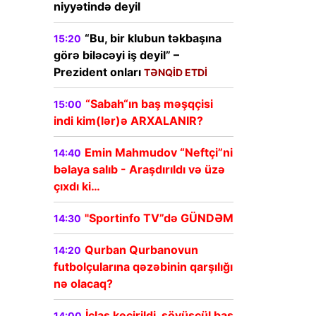
niyyətində deyil
“Bu, bir klubun təkbaşına
15:20
görə biləcəyi iş deyil” –
Prezident onları
TƏNQİD ETDİ
“Sabah“ın baş məşqçisi
15:00
indi kim(lər)ə ARXALANIR?
Emin Mahmudov “Neftçi”ni
14:40
bəlaya salıb - Araşdırıldı və üzə
çıxdı ki…
"Sportinfo TV”də GÜNDƏM
14:30
Qurban Qurbanovun
14:20
futbolçularına qəzəbinin qarşılığı
nə olacaq?
İclas keçirildi, söyüşcül baş
14:00