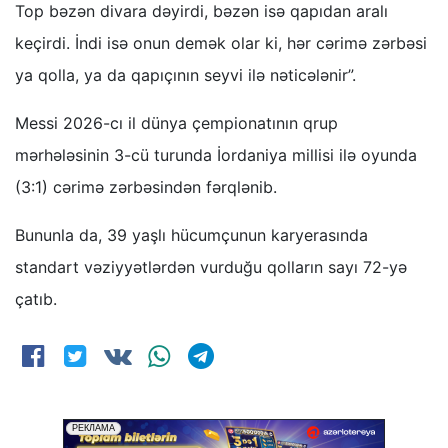
Top bəzən divara dəyirdi, bəzən isə qapıdan aralı
keçirdi. İndi isə onun demək olar ki, hər cərimə zərbəsi
ya qolla, ya da qapıçının seyvi ilə nəticələnir”.
Messi 2026-cı il dünya çempionatının qrup
mərhələsinin 3-cü turunda İordaniya millisi ilə oyunda
(3:1) cərimə zərbəsindən fərqlənib.
Bununla da, 39 yaşlı hücumçunun karyerasında
standart vəziyyətlərdən vurduğu qolların sayı 72-yə
çatıb.