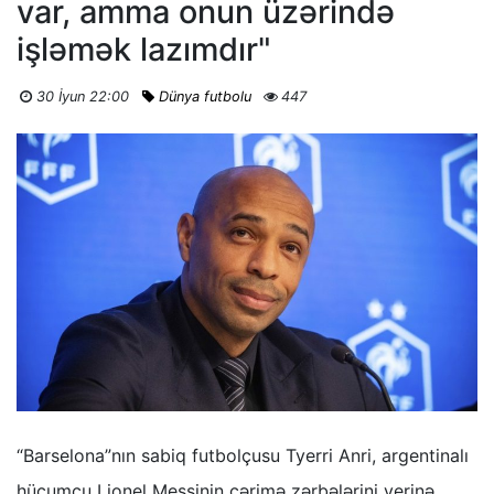
var, amma onun üzərində
işləmək lazımdır"
30 İyun 22:00
Dünya futbolu
447
“Barselona”nın sabiq futbolçusu Tyerri Anri, argentinalı
hücumçu Lionel Messinin cərimə zərbələrini yerinə