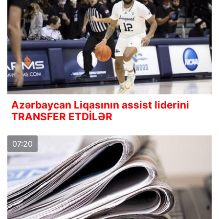
Azərbaycan Liqasının assist liderini
TRANSFER ETDİLƏR
07:20