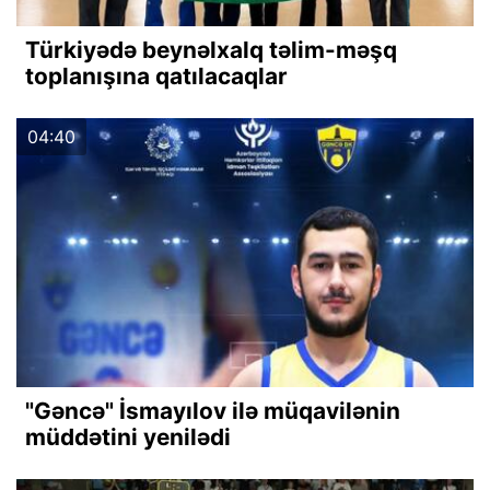
Türkiyədə beynəlxalq təlim-məşq
toplanışına qatılacaqlar
04:40
"Gəncə" İsmayılov ilə müqavilənin
müddətini yenilədi