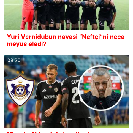
Yuri Vernidubun nəvəsi “Neftçi”ni necə
məyus elədi?
09:20