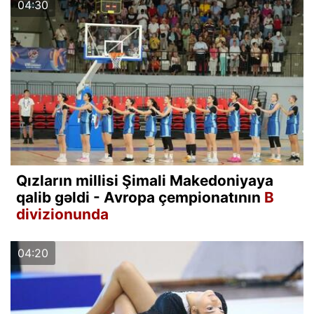
04:30
Qızların millisi Şimali Makedoniyaya
qalib gəldi - Avropa çempionatının
B
divizionunda
04:20