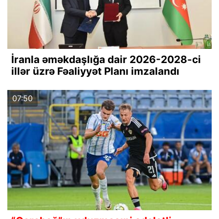
İranla əməkdaşlığa dair 2026-2028-ci
illər üzrə Fəaliyyət Planı imzalandı
07:50