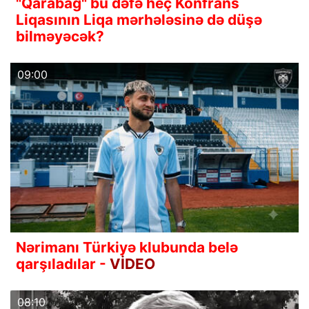
"Qarabağ" bu dəfə heç Konfrans
Liqasının Liqa mərhələsinə də düşə
bilməyəcək?
09:00
Nərimanı Türkiyə klubunda belə
qarşıladılar -
VİDEO
08:10