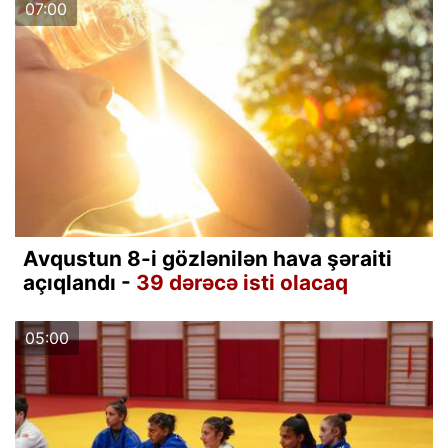
07:00
Avqustun 8-i gözlənilən hava şəraiti
açıqlandı -
39 dərəcə isti olacaq
05:00