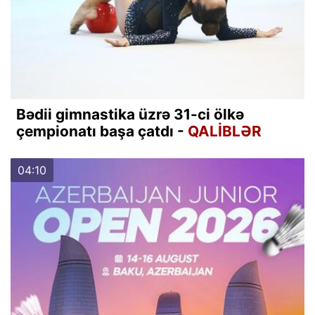
Bədii gimnastika üzrə 31-ci ölkə
çempionatı başa çatdı -
QALİBLƏR
04:10