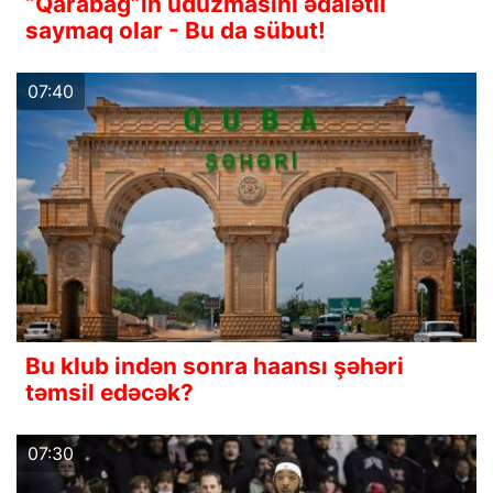
“Qarabağ”ın uduzmasıni ədalətli
saymaq olar - Bu da sübut!
07:40
Bu klub indən sonra haansı şəhəri
təmsil edəcək?
07:30