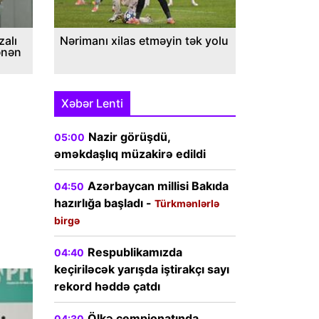
alı
Nərimanı xilas etməyin tək yolu
ənən
Xəbər Lenti
Nazir görüşdü,
05:00
əməkdaşlıq müzakirə edildi
Azərbaycan millisi Bakıda
04:50
hazırlığa başladı -
Türkmənlərlə
birgə
Respublikamızda
04:40
keçiriləcək yarışda iştirakçı sayı
rekord həddə çatdı
Ölkə çempionatında
04:30