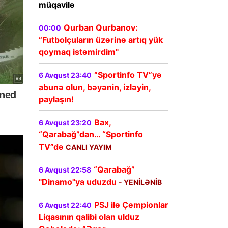
müqavilə
Qurban Qurbanov:
00:00
“Futbolçuların üzərinə artıq yük
qoymaq istəmirdim"
“Sportinfo TV”yə
6 Avqust 23:40
abunə olun, bəyənin, izləyin,
paylaşın!
Bax,
6 Avqust 23:20
“Qarabağ”dan… “Sportinfo
TV”də
CANLI YAYIM
“Qarabağ”
6 Avqust 22:58
"Dinamo"ya uduzdu
- YENİLƏNİB
PSJ ilə Çempionlar
6 Avqust 22:40
Liqasının qalibi olan ulduz