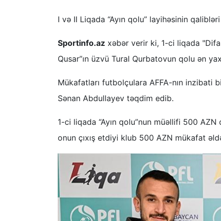
I və II Liqada “Ayın qolu” layihəsinin qaliblər
Sportinfo.az
xəbər verir ki, 1-ci liqada "Di
Qusar”ın üzvü Tural Qurbatovun qolu ən yax
Mükafatları futbolçulara AFFA-nın inzibati 
Sənan Abdullayev təqdim edib.
1-ci liqada “Ayın qolu”nun müəllifi 500 AZN
onun çıxış etdiyi klub 500 AZN mükafat əldə