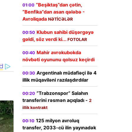
“Beşiktaş”dan çətin,
01:00
“Benfika”dan asan qələbə -
Avroliqada
NƏTİCƏLƏR
Klubun sahibi düşərgəyə
00:50
gəldi, söz verdi ki...
FOTOLAR
Mahir avrokubokda
00:40
növbəti oyununu qolsuz keçirdi
Argentinalı müdafiəçi ilə 4
00:30
illik müqaviləni razılaşdırdılar
“Trabzonspor” Salahın
00:20
transferini rəsmən açıqladı -
2
illik kontrakt
125 milyon avroluq
00:10
transfer, 2033-cü ilin yayınadək