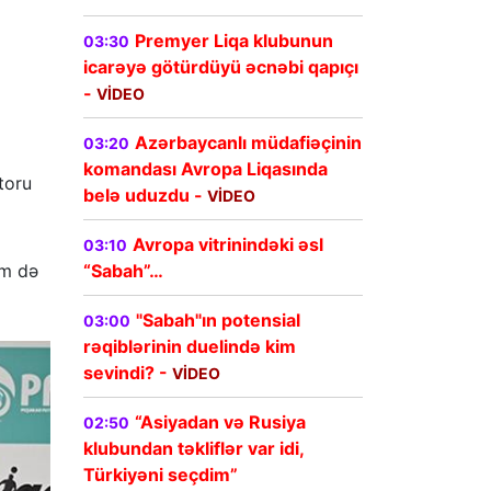
Premyer Liqa klubunun
03:30
icarəyə götürdüyü əcnəbi qapıçı
-
VİDEO
Azərbaycanlı müdafiəçinin
03:20
komandası Avropa Liqasında
toru
belə uduzdu -
VİDEO
Avropa vitrinindəki əsl
03:10
“Sabah”…
əm də
"Sabah"ın potensial
03:00
rəqiblərinin duelində kim
sevindi? -
VİDEO
“Asiyadan və Rusiya
02:50
klubundan təkliflər var idi,
Türkiyəni seçdim”