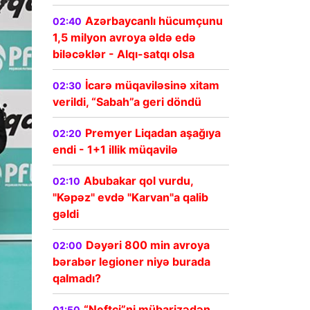
Azərbaycanlı hücumçunu
02:40
1,5 milyon avroya əldə edə
biləcəklər - Alqı-satqı olsa
İcarə müqaviləsinə xitam
02:30
verildi, “Sabah”a geri döndü
Premyer Liqadan aşağıya
02:20
endi - 1+1 illik müqavilə
Abubakar qol vurdu,
02:10
"Kəpəz" evdə "Karvan"a qalib
gəldi
Dəyəri 800 min avroya
02:00
bərabər legioner niyə burada
qalmadı?
“Neftçi”ni mübarizədən
01:50