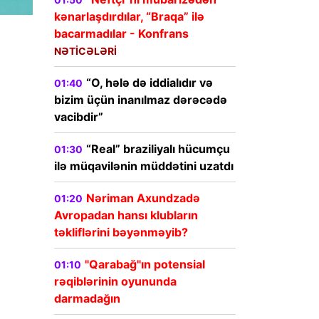
kənarlaşdırdılar, “Braqa” ilə
bacarmadılar - Konfrans
NƏTİCƏLƏRİ
“O, hələ də iddialıdır və
01:40
bizim üçün inanılmaz dərəcədə
vacibdir”
“Real” braziliyalı hücumçu
01:30
ilə müqavilənin müddətini uzatdı
Nəriman Axundzadə
01:20
Avropadan hansı klubların
təkliflərini bəyənməyib?
"Qarabağ"ın potensial
01:10
rəqiblərinin oyununda
darmadağın