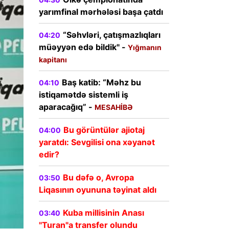
yarımfinal mərhələsi başa çatdı
“Səhvləri, çatışmazlıqları
04:20
müəyyən edə bildik" -
Yığmanın
kapitanı
Baş katib: “Məhz bu
04:10
istiqamətdə sistemli iş
aparacağıq” -
MESAHİBƏ
Bu görüntülər ajiotaj
04:00
yaratdı: Sevgilisi ona xəyanət
edir?
Bu dəfə o, Avropa
03:50
Liqasının oyununa təyinat aldı
Kuba millisinin Anası
03:40
"Turan"a transfer olundu