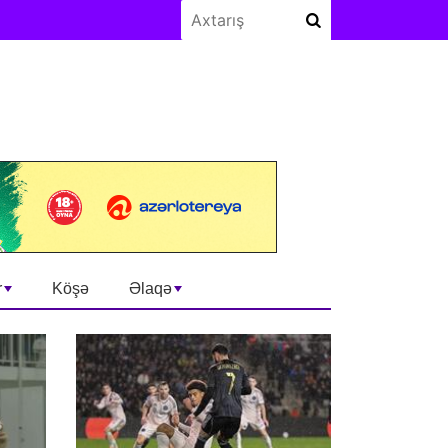
r
Köşə
Əlaqə