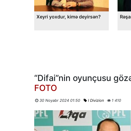
Xeyri yoxdur, kimə deyirsən?
Rəşa
“Difai”nin oyunçusu göz
FOTO
30 Noyabr 2024 01:50
I Divizion
1 410