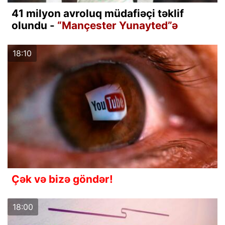
41 milyon avroluq müdafiəçi təklif
olundu -
“Mançester Yunayted”ə
18:10
Çək və bizə göndər!
18:00