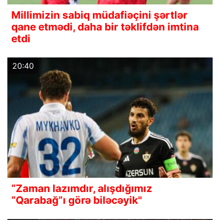
Millimizin sabiq müdafiəçini şərtlər
qane etmədi, daha bir təklifdən imtina
etdi
20:40
“Zaman lazımdır, alışdığımız
“Qarabağ”ı görə biləcəyik"