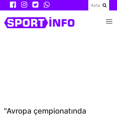
M
"Avropa çempionatında