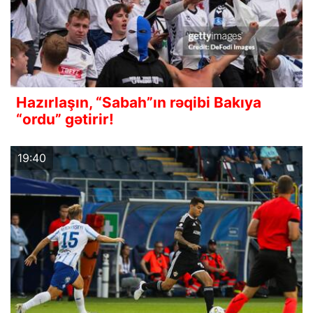
Hazırlaşın, “Sabah”ın rəqibi Bakıya
“ordu” gətirir!
19:40