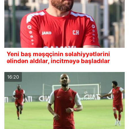
Yeni baş məşqçinin səlahiyyətlərini
əlindən aldılar, incitməyə başladılar
16:20