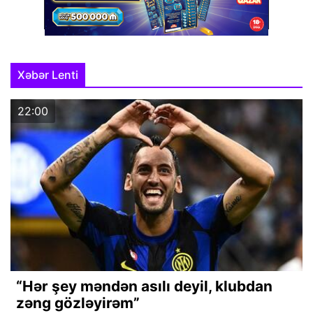
Xəbər Lenti
22:00
“Hər şey məndən asılı deyil, klubdan
zəng gözləyirəm”