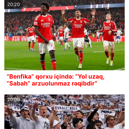
20:20
“Benfika” qorxu içində: “Yol uzaq,
”Sabah” arzuolunmaz rəqibdir”
20:00