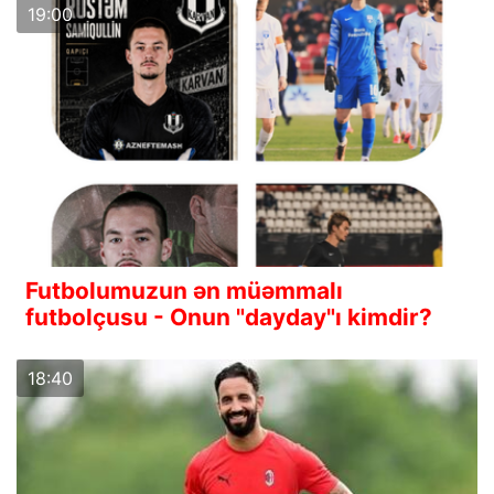
19:00
Futbolumuzun ən müəmmalı
futbolçusu - Onun "dayday"ı kimdir?
18:40