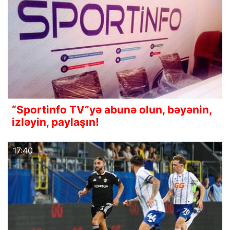
“Sportinfo TV”yə abunə olun, bəyənin,
izləyin, paylaşın!
17:40