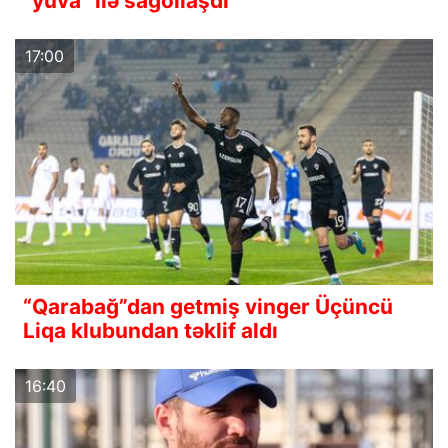
“yuva” ilə sağollaşdı
17:00
“Qarabağ”dan getmiş vinger Üçüncü
Liqa klubundan təklif aldı
16:40