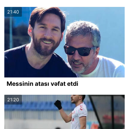
21:40
Messinin atası vəfat etdi
21:20