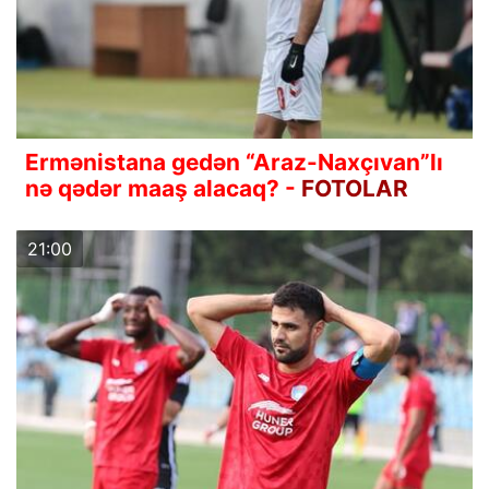
Ermənistana gedən “Araz-Naxçıvan”lı
nə qədər maaş alacaq? -
FOTOLAR
21:00