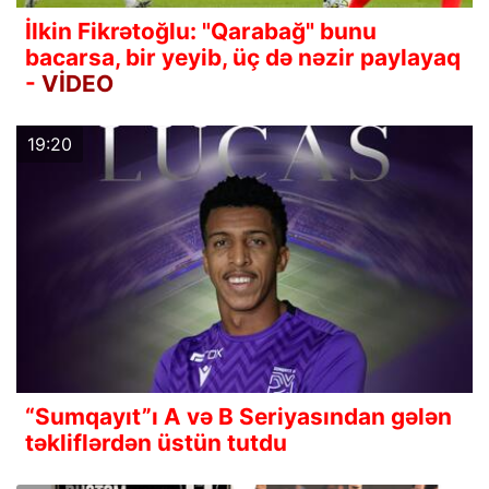
İlkin Fikrətoğlu: "Qarabağ" bunu
bacarsa, bir yeyib, üç də nəzir paylayaq
-
VİDEO
19:20
“Sumqayıt”ı A və B Seriyasından gələn
təkliflərdən üstün tutdu