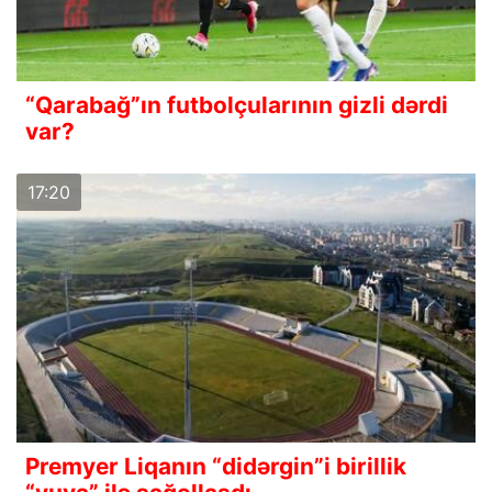
“Qarabağ”ın futbolçularının gizli dərdi
var?
17:20
Premyer Liqanın “didərgin”i birillik