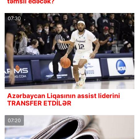
təmsil edəcək?
07:30
Azərbaycan Liqasının assist liderini
TRANSFER ETDİLƏR
07:20