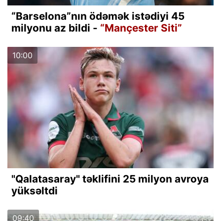
“Barselona”nın ödəmək istədiyi 45
milyonu az bildi -
“Mançester Siti”
10:00
"Qalatasaray" təklifini 25 milyon avroya
yüksəltdi
09:40