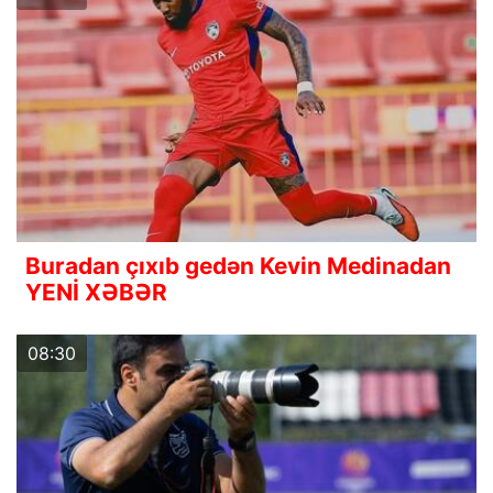
Buradan çıxıb gedən Kevin Medinadan
YENİ XƏBƏR
08:30