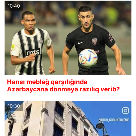
10:40
Hansı məbləğ qarşılığında
Azərbaycana dönməyə razılıq verib?
10:30