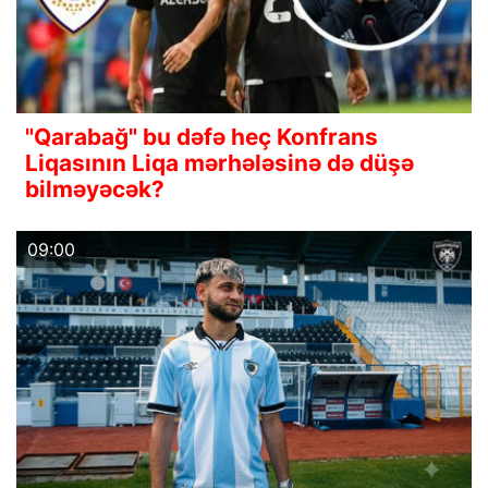
"Qarabağ" bu dəfə heç Konfrans
Liqasının Liqa mərhələsinə də düşə
bilməyəcək?
09:00