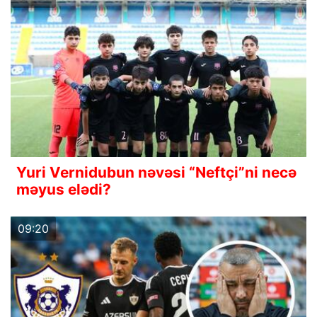
Yuri Vernidubun nəvəsi “Neftçi”ni necə
məyus elədi?
09:20