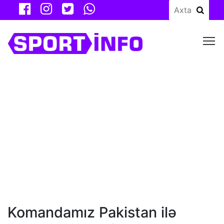
M
Komandamız Pakistan ilə