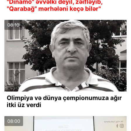
"Dinamo" əvvəlki deyil, zəifləyib,
"Qarabağ" mərhələni keçə bilər"
08:10
Olimpiya və dünya çempionumuza ağır
itki üz verdi
08:00