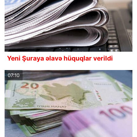
Yeni Şuraya əlavə hüquqlar verildi
07:10