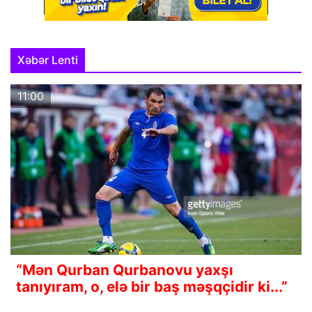
Xəbər Lenti
11:00
“Mən Qurban Qurbanovu yaxşı
tanıyıram, o, elə bir baş məşqçidir ki...”