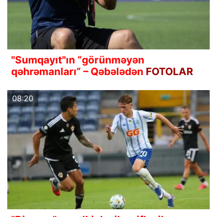
"Sumqayıt"ın “görünməyən
qəhrəmanları” – Qəbələdən
FOTOLAR
08:20