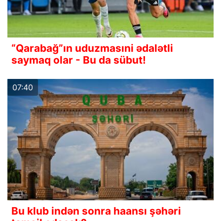
“Qarabağ”ın uduzmasıni ədalətli
saymaq olar - Bu da sübut!
07:40
Bu klub indən sonra haansı şəhəri