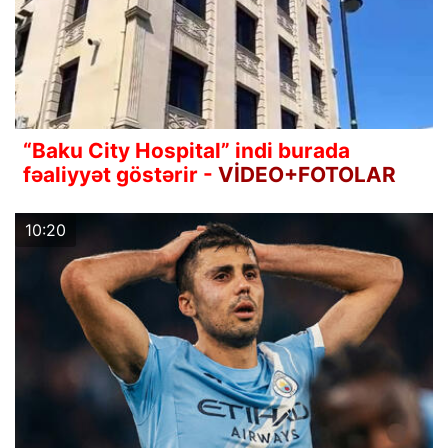
“Baku City Hospital” indi burada
fəaliyyət göstərir -
VİDEO+FOTOLAR
10:20