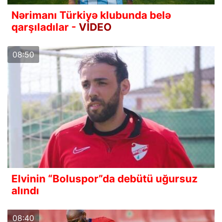
Nərimanı Türkiyə klubunda belə
qarşıladılar -
VİDEO
08:50
Elvinin “Boluspor”da debütü uğursuz
alındı
08:40