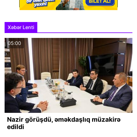
Xəbər Lenti
05:00
Nazir görüşdü, əməkdaşlıq müzakirə
edildi