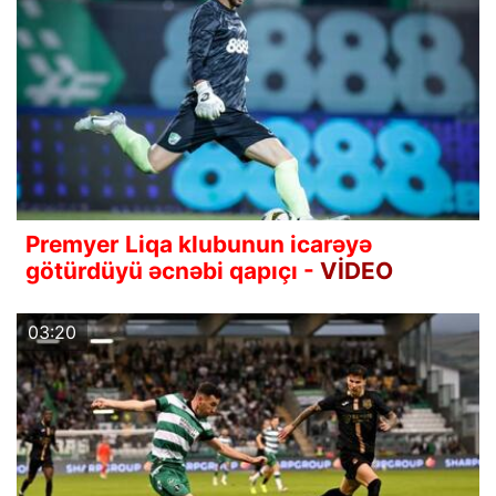
Premyer Liqa klubunun icarəyə
götürdüyü əcnəbi qapıçı -
VİDEO
03:20