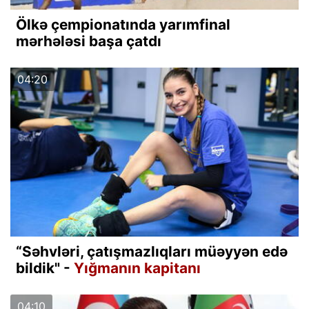
Ölkə çempionatında yarımfinal
mərhələsi başa çatdı
04:20
“Səhvləri, çatışmazlıqları müəyyən edə
bildik" -
Yığmanın kapitanı
04:10