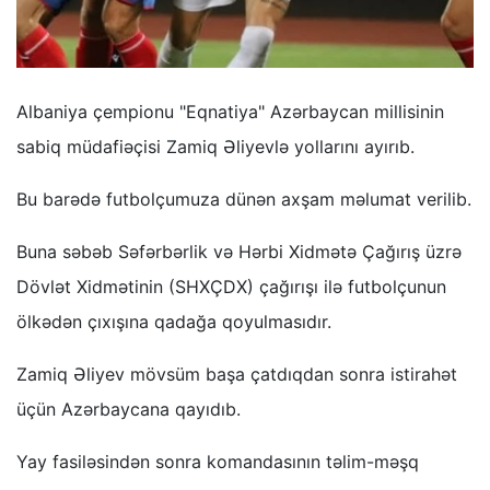
Albaniya çempionu "Eqnatiya" Azərbaycan millisinin
sabiq müdafiəçisi Zamiq Əliyevlə yollarını ayırıb.
Bu barədə futbolçumuza dünən axşam məlumat verilib.
Buna səbəb Səfərbərlik və Hərbi Xidmətə Çağırış üzrə
Dövlət Xidmətinin (SHXÇDX) çağırışı ilə futbolçunun
ölkədən çıxışına qadağa qoyulmasıdır.
Zamiq Əliyev mövsüm başa çatdıqdan sonra istirahət
üçün Azərbaycana qayıdıb.
Yay fasiləsindən sonra komandasının təlim-məşq