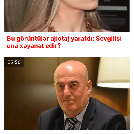
Bu görüntülər ajiotaj yaratdı: Sevgilisi
ona xəyanət edir?
03:50