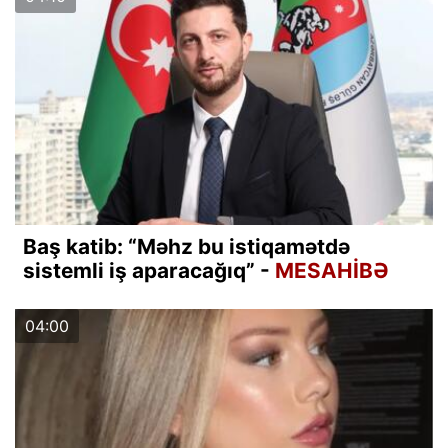
Baş katib: “Məhz bu istiqamətdə
sistemli iş aparacağıq” -
MESAHİBƏ
04:00