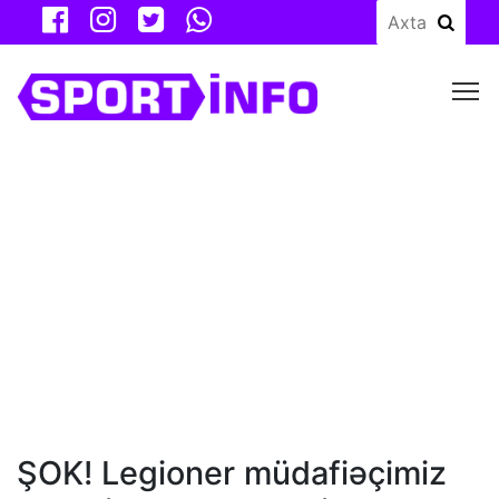
M
ŞOK! Legioner müdafiəçimiz