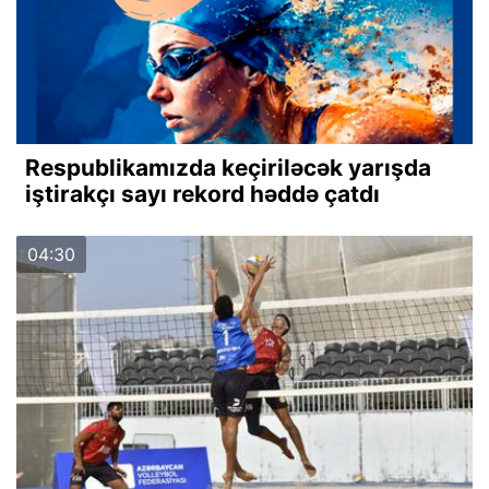
Respublikamızda keçiriləcək yarışda
iştirakçı sayı rekord həddə çatdı
04:30