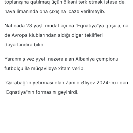
toplanışına qatılmaq üçün ölkəni tərk etmək istəsə də,
hava limanında ona çıxışına icazə verilməyib.
Nəticədə 23 yaşlı müdafiəçi nə "Eqnatiya"ya qoşula, nə
də Avropa klublarından aldığı digər təklifləri
dəyərləndirə bilib.
Yaranmış vəziyyəti nəzərə alan Albaniya çempionu
futbolçu ilə müqaviləyə xitam verib.
"Qarabağ"ın yetirməsi olan Zamiq Əliyev 2024-cü ildən
"Eqnatiya"nın formasını geyinirdi.