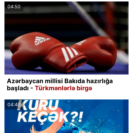
04:50
Azərbaycan millisi Bakıda hazırlığa
başladı -
Türkmənlərlə birgə
04:40