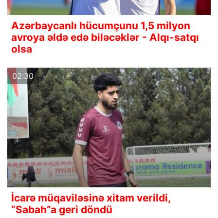
Azərbaycanlı hücumçunu 1,5 milyon
avroya əldə edə biləcəklər - Alqı-satqı
olsa
02:30
İcarə müqaviləsinə xitam verildi,
“Sabah”a geri döndü