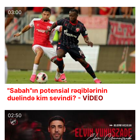
03:00
"Sabah"ın potensial rəqiblərinin
duelində kim sevindi? -
VİDEO
02:50