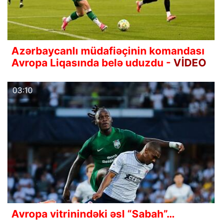
Azərbaycanlı müdafiəçinin komandası
Avropa Liqasında belə uduzdu -
VİDEO
03:10
Avropa vitrinindəki əsl “Sabah”…