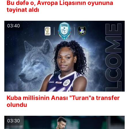
Bu dəfə o, Avropa Liqasının oyununa
təyinat aldı
03:40
Kuba millisinin Anası "Turan"a transfer
olundu
03:30