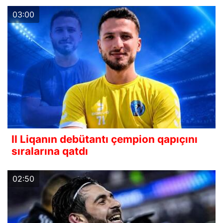
03:00
II Liqanın debütantı çempion qapıçını
sıralarına qatdı
02:50