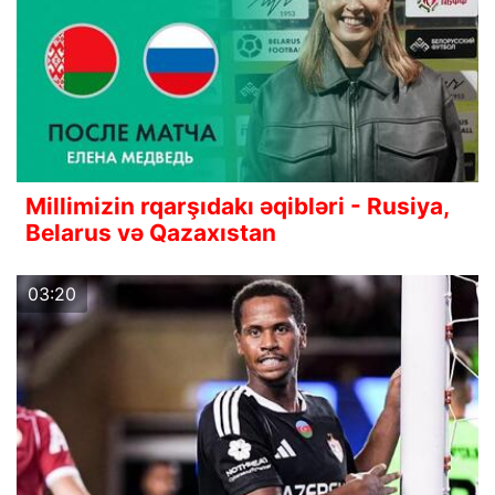
Millimizin rqarşıdakı əqibləri - Rusiya,
Belarus və Qazaxıstan
03:20