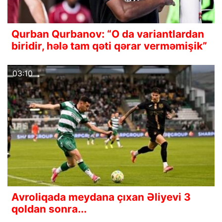
Qurban Qurbanov: “O da variantlardan
biridir, hələ tam qəti qərar verməmişik”
03:10
Avroliqada meydana çıxan Əliyevi 3
qoldan sonra...