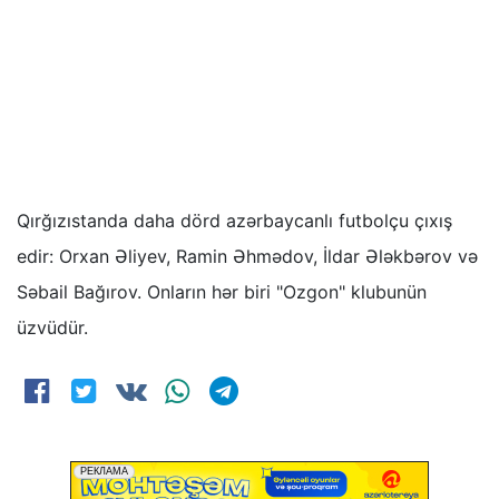
Qırğızıstanda daha dörd azərbaycanlı futbolçu çıxış
edir: Orxan Əliyev, Ramin Əhmədov, İldar Ələkbərov və
Səbail Bağırov. Onların hər biri "Ozgon" klubunün
üzvüdür.