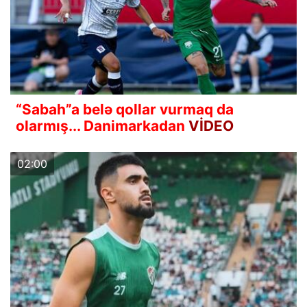
“Sabah”a belə qollar vurmaq da
olarmış... Danimarkadan
VİDEO
02:00