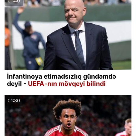
01:40
İnfantinoya etimadsızlıq gündəmdə
deyil -
UEFA-nın mövqeyi bilindi
01:30