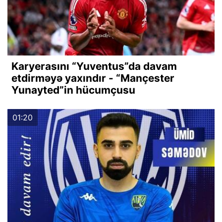
Karyerasını “Yuventus”da davam
etdirməyə yaxındır - “Mançester
Yunayted”in hücumçusu
01:20