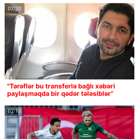
02:20
"Tərəflər bu transferlə bağlı xəbəri
paylaşmaqda bir qədər tələsiblər”
02:10