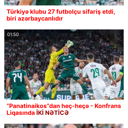
Türkiyə klubu 27 futbolçu sifariş etdi,
biri azərbaycanlıdır
01:50
“Panatinaikos”dan heç-heçə - Konfrans
Liqasında
İKİ NƏTİCƏ