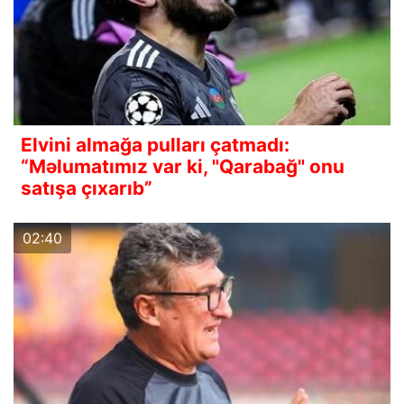
Elvini almağa pulları çatmadı:
“Məlumatımız var ki, "Qarabağ" onu
satışa çıxarıb”
02:40