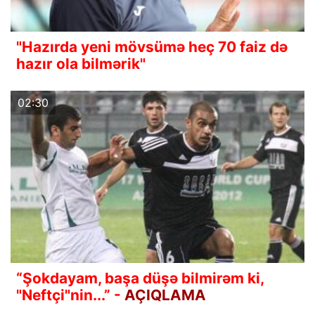
"Hazırda yeni mövsümə heç 70 faiz də
hazır ola bilmərik"
02:30
“Şokdayam, başa düşə bilmirəm ki,
"Neftçi"nin...” -
AÇIQLAMA