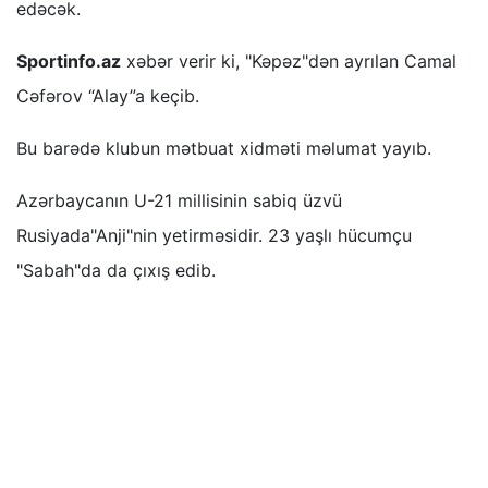
edəcək.
Sportinfo.az
xəbər verir ki, "Kəpəz"dən ayrılan Camal
Cəfərov “Alay”a keçib.
Bu barədə klubun mətbuat xidməti məlumat yayıb.
Azərbaycanın U-21 millisinin sabiq üzvü
Rusiyada"Anji"nin yetirməsidir. 23 yaşlı hücumçu
"Sabah"da da çıxış edib.