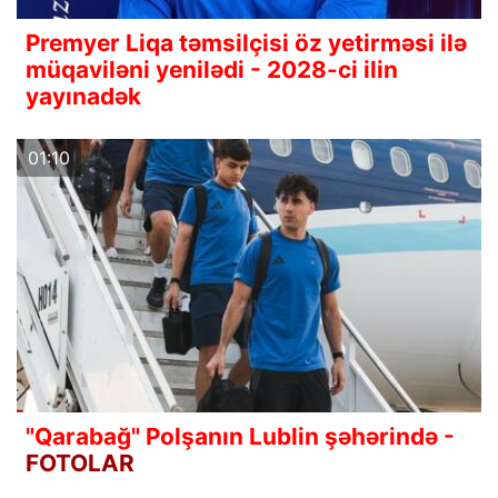
Premyer Liqa təmsilçisi öz yetirməsi ilə
müqaviləni yenilədi - 2028-ci ilin
yayınadək
01:10
"Qarabağ" Polşanın Lublin şəhərində -
FOTOLAR