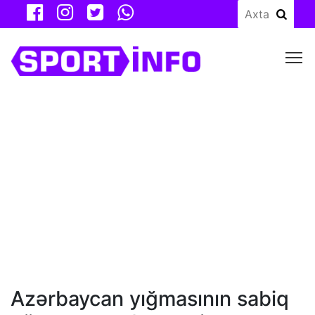
M
Azərbaycan yığmasının sabiq