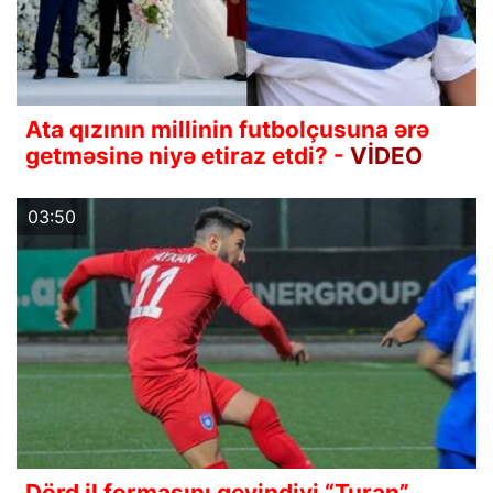
Ata qızının millinin futbolçusuna ərə
getməsinə niyə etiraz etdi? -
VİDEO
03:50
Dörd il formasını geyindiyi “Turan”