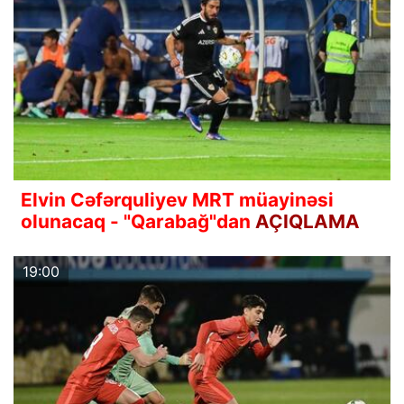
Elvin Cəfərquliyev MRT müayinəsi
olunacaq - "Qarabağ"dan
AÇIQLAMA
19:00