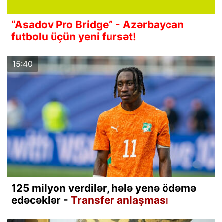
“Asadov Pro Bridge” - Azərbaycan
futbolu üçün yeni fursət!
15:40
125 milyon verdilər, hələ yenə ödəmə
edəcəklər -
Transfer anlaşması