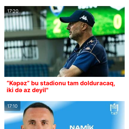
17:20
“Kəpəz” bu stadionu tam dolduracaq,
iki də az deyil"
17:10