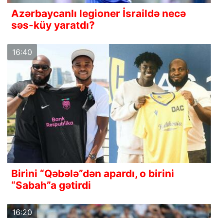
Azərbaycanlı legioner İsraildə necə
səs-küy yaratdı?
16:40
Birini “Qəbələ”dən apardı, o birini
“Sabah”a gətirdi
16:20