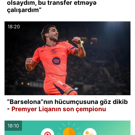
olsaydım, bu transfer etməyə
çalışardım”
18:20
“Barselona”nın hücumçusuna göz dikib
-
Premyer Liqanın son çempionu
18:10