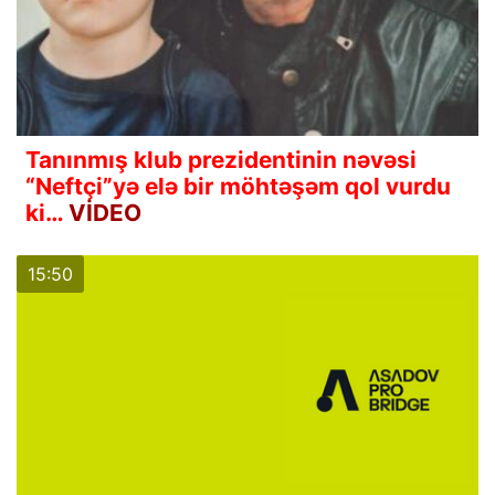
Tanınmış klub prezidentinin nəvəsi
“Neftçi”yə elə bir möhtəşəm qol vurdu
ki…
VİDEO
15:50