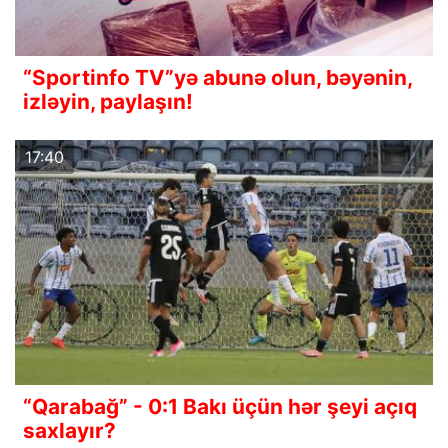
“Sportinfo TV”yə abunə olun, bəyənin,
izləyin, paylaşın!
17:40
“Qarabağ” - 0:1 Bakı üçün hər şeyi açıq
saxlayır?