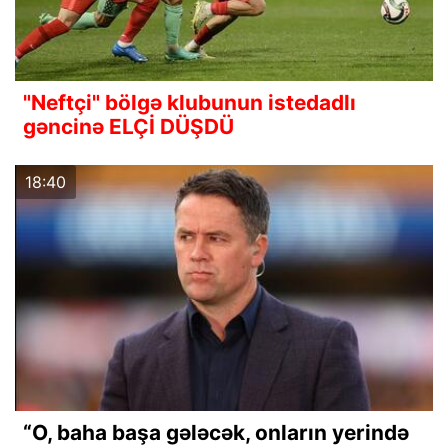
"Neftçi" bölgə klubunun istedadlı
gəncinə ELÇİ DÜŞDÜ
18:40
“O, baha başa gələcək, onların yerində