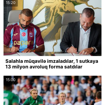
15:20
Salahla müqavilə imzaladılar, 1 sutkaya
13 milyon avroluq forma satdılar
15:00