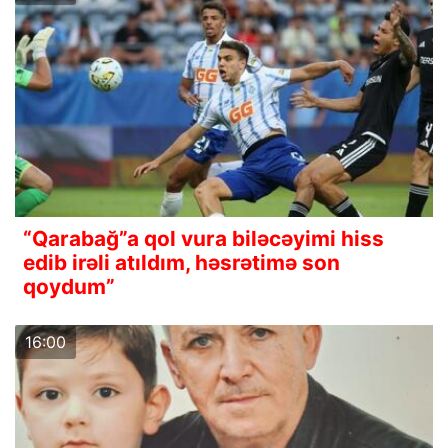
“Qarabağ”a qol vura biləcəyimi hiss
edib irəli atıldım, həsrətimə son
qoydum”
16:00