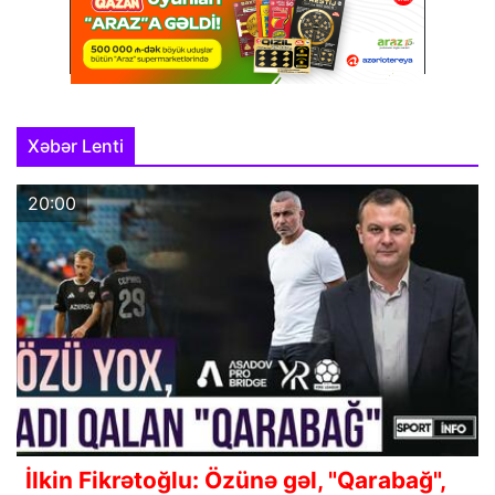
Xəbər Lenti
20:00
İlkin Fikrətoğlu: Özünə gəl, "Qarabağ",