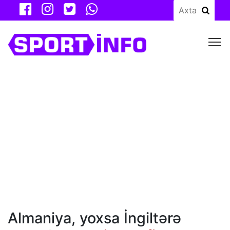
M
Almaniya, yoxsa İngiltərə