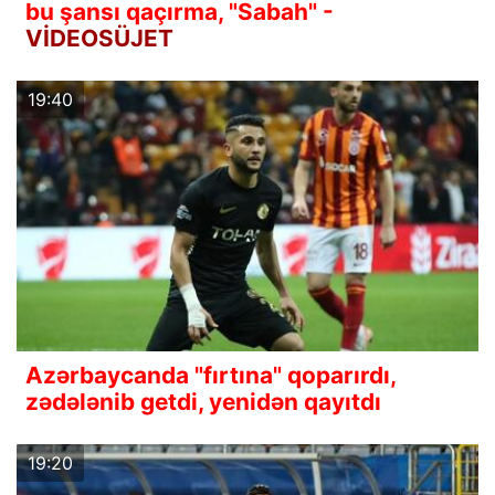
bu şansı qaçırma, "Sabah" -
VİDEOSÜJET
19:40
Azərbaycanda "fırtına" qoparırdı,
zədələnib getdi, yenidən qayıtdı
19:20