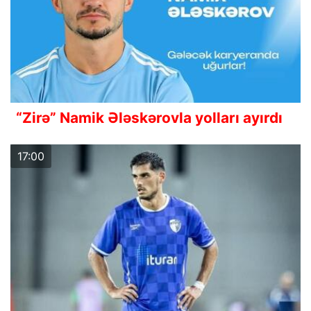
“Zirə” Namik Ələskərovla yolları ayırdı
17:00