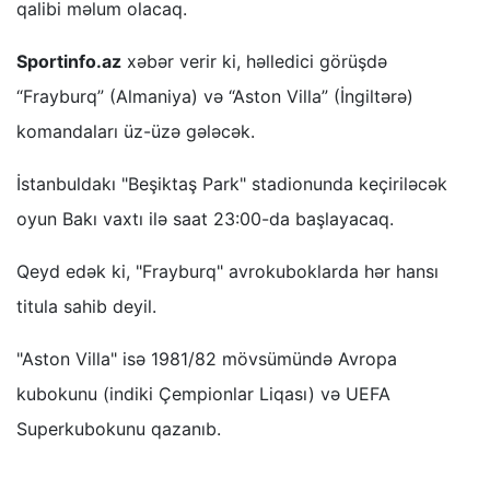
qalibi məlum olacaq.
Sportinfo.az
xəbər verir ki, həlledici görüşdə
“Frayburq” (Almaniya) və “Aston Villa” (İngiltərə)
komandaları üz-üzə gələcək.
İstanbuldakı "Beşiktaş Park" stadionunda keçiriləcək
oyun Bakı vaxtı ilə saat 23:00-da başlayacaq.
Qeyd edək ki, "Frayburq" avrokuboklarda hər hansı
titula sahib deyil.
"Aston Villa" isə 1981/82 mövsümündə Avropa
kubokunu (indiki Çempionlar Liqası) və UEFA
Superkubokunu qazanıb.