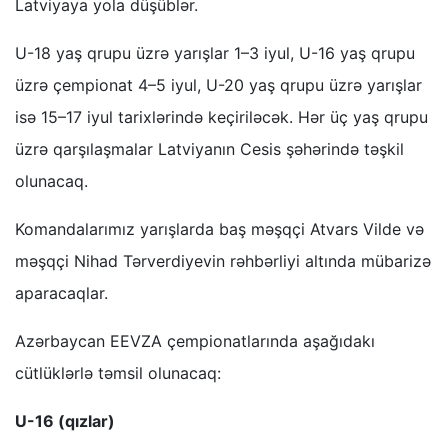
Latviyaya yola düşüblər.
U-18 yaş qrupu üzrə yarışlar 1–3 iyul, U-16 yaş qrupu
üzrə çempionat 4–5 iyul, U-20 yaş qrupu üzrə yarışlar
isə 15–17 iyul tarixlərində keçiriləcək. Hər üç yaş qrupu
üzrə qarşılaşmalar Latviyanın Cesis şəhərində təşkil
olunacaq.
Komandalarımız yarışlarda baş məşqçi Atvars Vilde və
məşqçi Nihad Tərverdiyevin rəhbərliyi altında mübarizə
aparacaqlar.
Azərbaycan EEVZA çempionatlarında aşağıdakı
cütlüklərlə təmsil olunacaq:
U-16 (qızlar)