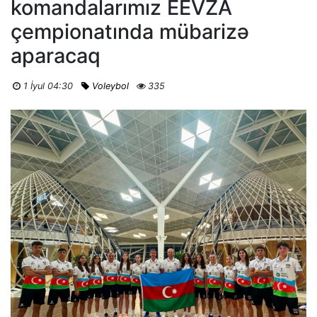
komandalarımız EEVZA
çempionatında mübarizə
aparacaq
1 İyul 04:30
Voleybol
335