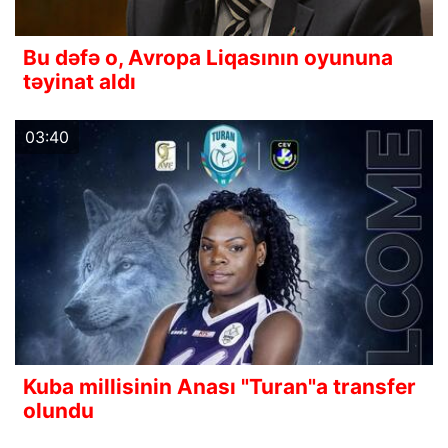
Bu dəfə o, Avropa Liqasının oyununa
təyinat aldı
03:40
Kuba millisinin Anası "Turan"a transfer
olundu