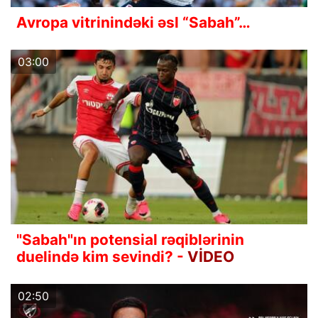
Avropa vitrinindəki əsl “Sabah”…
03:00
"Sabah"ın potensial rəqiblərinin
duelində kim sevindi? -
VİDEO
02:50