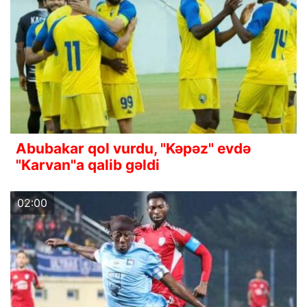
Abubakar qol vurdu, "Kəpəz" evdə
"Karvan"a qalib gəldi
02:00