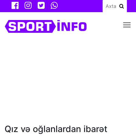
M
Qız və oğlanlardan ibarət