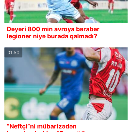
Dəyəri 800 min avroya bərabər
legioner niyə burada qalmadı?
01:50
“Neftçi”ni mübarizədən