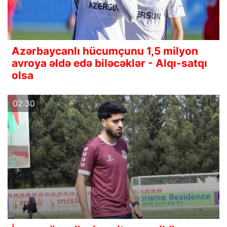
Azərbaycanlı hücumçunu 1,5 milyon
avroya əldə edə biləcəklər - Alqı-satqı
olsa
02:30