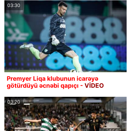
03:30
Premyer Liqa klubunun icarəyə
götürdüyü əcnəbi qapıçı -
VİDEO
03:20