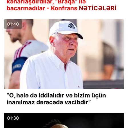
kənarlaşdırdılar, “Braqa” ilə
bacarmadılar - Konfrans
NƏTİCƏLƏRİ
01:40
“O, hələ də iddialıdır və bizim üçün
inanılmaz dərəcədə vacibdir”
01:30