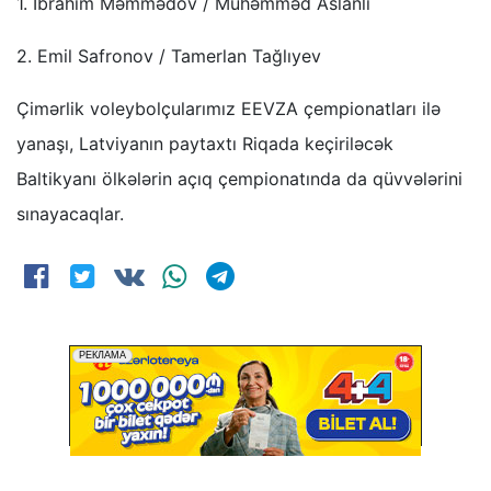
1. İbrahim Məmmədov / Muhəmməd Aslanlı
2. Emil Safronov / Tamerlan Tağlıyev
Çimərlik voleybolçularımız EEVZA çempionatları ilə
yanaşı, Latviyanın paytaxtı Riqada keçiriləcək
Baltikyanı ölkələrin açıq çempionatında da qüvvələrini
sınayacaqlar.