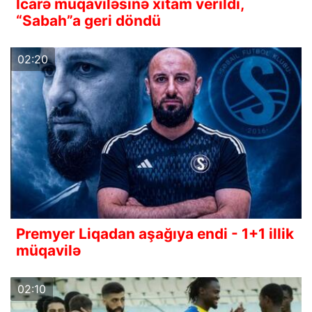
İcarə müqaviləsinə xitam verildi,
“Sabah”a geri döndü
02:20
Premyer Liqadan aşağıya endi - 1+1 illik
müqavilə
02:10