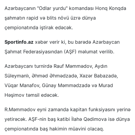
Azərbaycanın "Odlar yurdu" komandası Honq Konqda
şahmatın rapid və blits növü üzrə dünya
çempionatında iştirak edəcək.
Sportinfo.az
xəbər verir ki, bu barədə Azərbaycan
Şahmat Federasiyasından (AŞF) məlumat verilib.
Azərbaycanı turnirdə Rauf Məmmədov, Aydın
Süleymanlı, Əhməd Əhmədzadə, Xəzər Babazadə,
Vüqar Manafov, Günay Məmmədzadə və Murad
Həşimov təmsil edəcək.
R.Məmmədov eyni zamanda kapitan funksiyasını yerinə
yetirəcək. AŞF-nin baş katibi İlahə Qədimova isə dünya
çempionatında baş hakimin müavini olacaq.