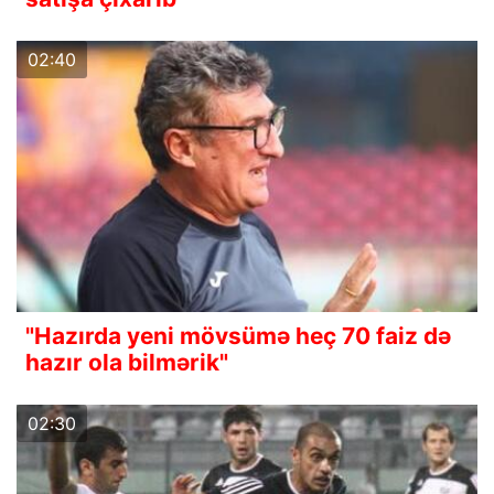
02:40
"Hazırda yeni mövsümə heç 70 faiz də
hazır ola bilmərik"
02:30