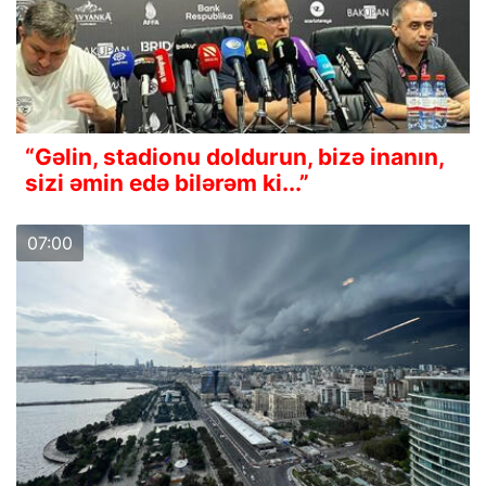
“Gəlin, stadionu doldurun, bizə inanın,
sizi əmin edə bilərəm ki...”
07:00