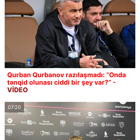
Qurban Qurbanov razılaşmadı: “Onda
tənqid olunası ciddi bir şey var?” -
VİDEO
07:20