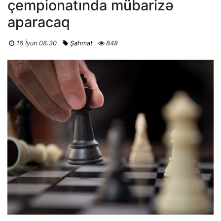
çempionatında mübarizə
aparacaq
16 İyun 08:30
Şahmat
848