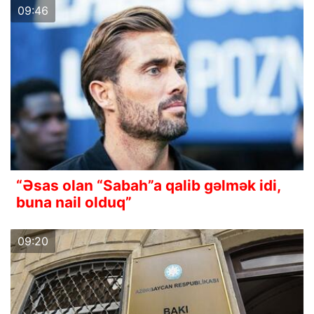
09:46
“Əsas olan “Sabah”a qalib gəlmək idi,
buna nail olduq”
09:20