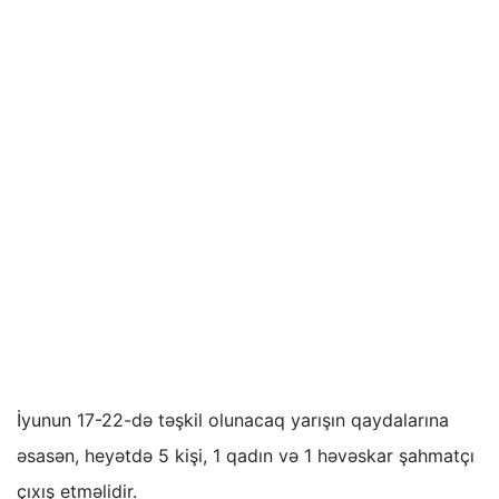
İyunun 17-22-də təşkil olunacaq yarışın qaydalarına
əsasən, heyətdə 5 kişi, 1 qadın və 1 həvəskar şahmatçı
çıxış etməlidir.