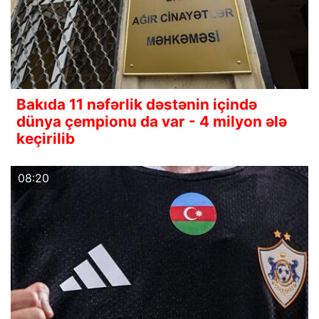
Bakıda 11 nəfərlik dəstənin içində
dünya çempionu da var - 4 milyon ələ
keçirilib
08:20