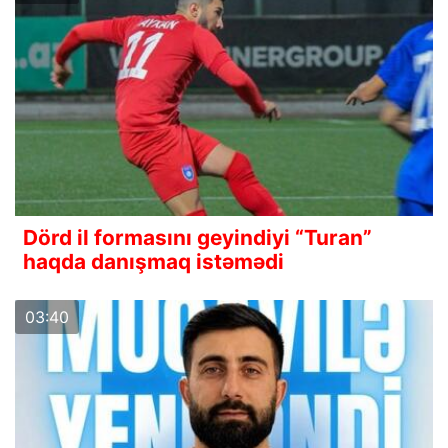
Dörd il formasını geyindiyi “Turan”
haqda danışmaq istəmədi
03:40