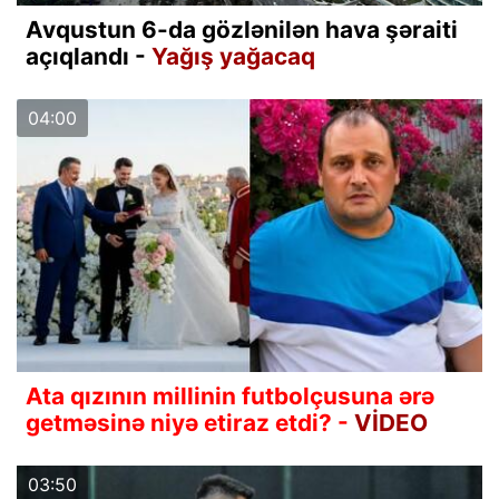
Avqustun 6-da gözlənilən hava şəraiti
açıqlandı -
Yağış yağacaq
04:00
Ata qızının millinin futbolçusuna ərə
getməsinə niyə etiraz etdi? -
VİDEO
03:50