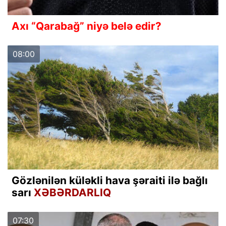
Axı “Qarabağ” niyə belə edir?
08:00
Gözlənilən küləkli hava şəraiti ilə bağlı
sarı
XƏBƏRDARLIQ
07:30