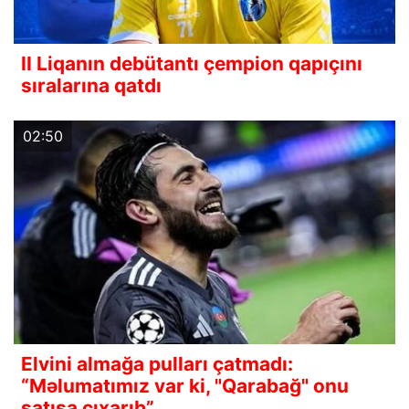
II Liqanın debütantı çempion qapıçını
sıralarına qatdı
02:50
Elvini almağa pulları çatmadı:
“Məlumatımız var ki, "Qarabağ" onu
satışa çıxarıb”