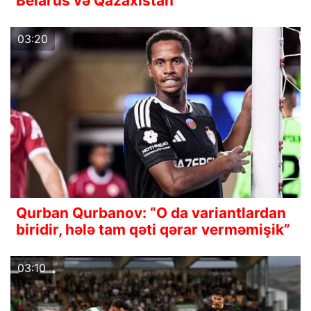
Belarus və Qazaxıstan
03:20
Qurban Qurbanov: “O da variantlardan
biridir, hələ tam qəti qərar verməmişik”
03:10