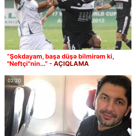
“Şokdayam, başa düşə bilmirəm ki,
"Neftçi"nin...” -
AÇIQLAMA
02:20