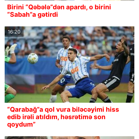
Birini “Qəbələ”dən apardı, o birini
“Sabah”a gətirdi
16:20
“Qarabağ”a qol vura biləcəyimi hiss
edib irəli atıldım, həsrətimə son
qoydum”