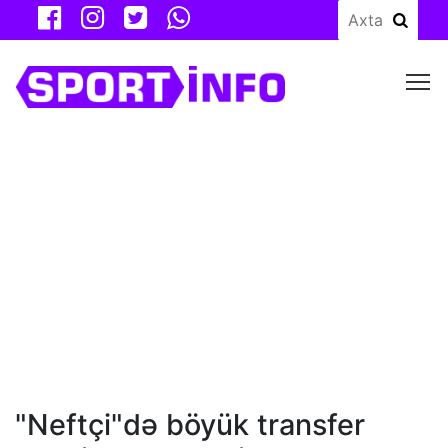
M
"Neftçi"də böyük transfer