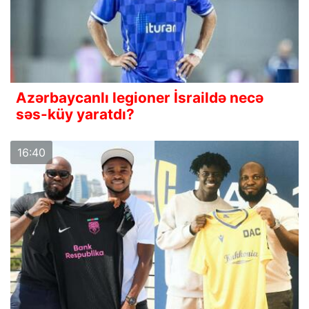
Azərbaycanlı legioner İsraildə necə
səs-küy yaratdı?
16:40