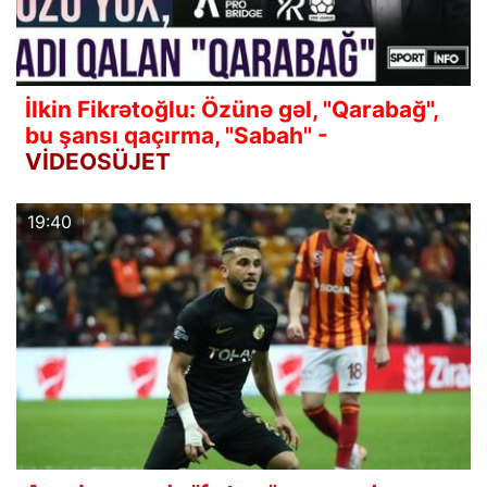
İlkin Fikrətoğlu: Özünə gəl, "Qarabağ",
bu şansı qaçırma, "Sabah" -
VİDEOSÜJET
19:40