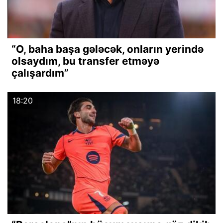
“O, baha başa gələcək, onların yerində
olsaydım, bu transfer etməyə
çalışardım”
18:20