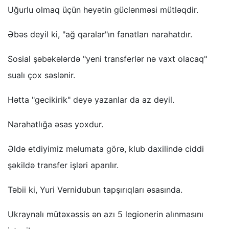
Uğurlu olmaq üçün heyətin güclənməsi mütləqdir.
Əbəs deyil ki, "ağ qaralar"ın fanatları narahatdır.
Sosial şəbəkələrdə "yeni transferlər nə vaxt olacaq"
sualı çox səslənir.
Hətta "gecikirik" deyə yazanlar da az deyil.
Narahatlığa əsas yoxdur.
Əldə etdiyimiz məlumata görə, klub daxilində ciddi
şəkildə transfer işləri aparılır.
Təbii ki, Yuri Vernidubun tapşırıqları əsasında.
Ukraynalı mütəxəssis ən azı 5 legionerin alınmasını