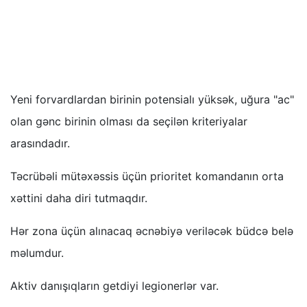
Yeni forvardlardan birinin potensialı yüksək, uğura "ac"
olan gənc birinin olması da seçilən kriteriyalar
arasındadır.
Təcrübəli mütəxəssis üçün prioritet komandanın orta
xəttini daha diri tutmaqdır.
Hər zona üçün alınacaq əcnəbiyə veriləcək büdcə belə
məlumdur.
Aktiv danışıqların getdiyi legionerlər var.