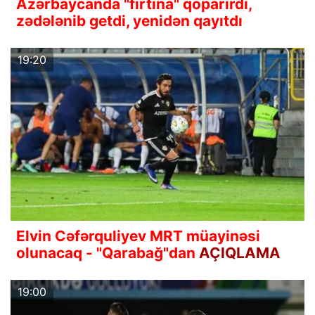
Azərbaycanda "fırtına" qoparırdı,
zədələnib getdi, yenidən qayıtdı
19:20
Elvin Cəfərquliyev MRT müayinəsi
olunacaq - "Qarabağ"dan
AÇIQLAMA
19:00