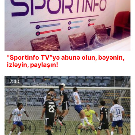
“Sportinfo TV”yə abunə olun, bəyənin,
izləyin, paylaşın!
17:40