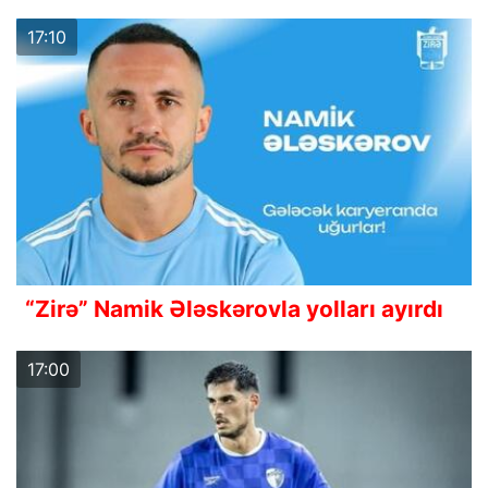
17:10
“Zirə” Namik Ələskərovla yolları ayırdı
17:00