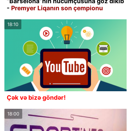
“Barselona”nın hücumçusuna göz dikib
-
Premyer Liqanın son çempionu
18:10
Çək və bizə göndər!
18:00