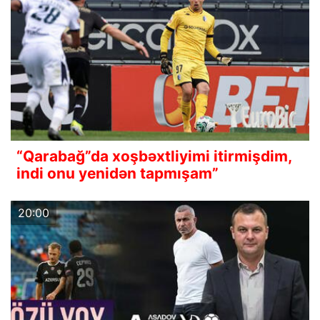
“Qarabağ”da xoşbəxtliyimi itirmişdim,
indi onu yenidən tapmışam”
20:00