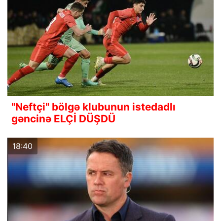
"Neftçi" bölgə klubunun istedadlı
gəncinə ELÇİ DÜŞDÜ
18:40