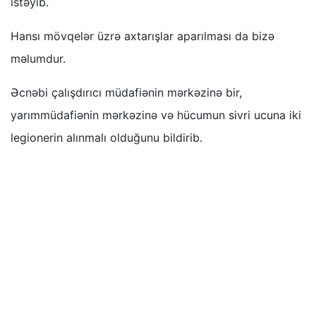
istəyib.
Hansı mövqelər üzrə axtarışlar aparılması da bizə
məlumdur.
Əcnəbi çalışdırıcı müdafiənin mərkəzinə bir,
yarımmüdafiənin mərkəzinə və hücumun sivri ucuna iki
legionerin alınmalı olduğunu bildirib.