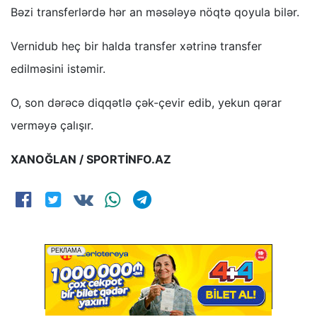
Bəzi transferlərdə hər an məsələyə nöqtə qoyula bilər.
Vernidub heç bir halda transfer xətrinə transfer
edilməsini istəmir.
O, son dərəcə diqqətlə çək-çevir edib, yekun qərar
verməyə çalışır.
XANOĞLAN / SPORTİNFO.AZ