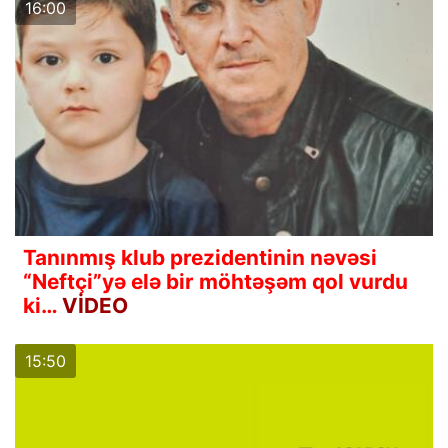
16:00
Tanınmış klub prezidentinin nəvəsi
“Neftçi”yə elə bir möhtəşəm qol vurdu
ki…
VİDEO
15:50