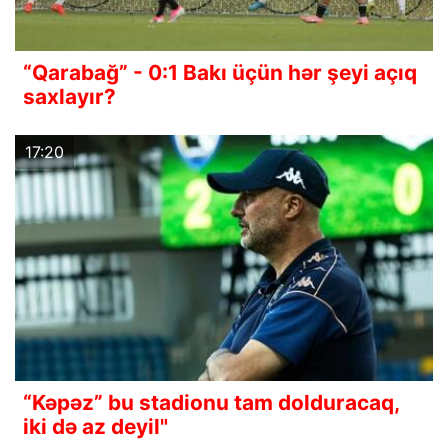
“Qarabağ” - 0:1 Bakı üçün hər şeyi açıq
saxlayır?
17:20
“Kəpəz” bu stadionu tam dolduracaq,
iki də az deyil"