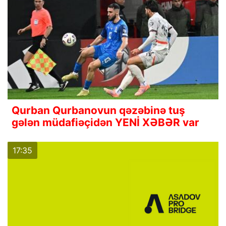
Qurban Qurbanovun qəzəbinə tuş
gələn müdafiəçidən YENİ XƏBƏR var
17:35