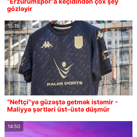
“Erzurumspor”a keçidindən çox şey
gözləyir
15:15
“Neftçi”yə güzəştə getmək istəmir -
Maliyyə şərtləri üst-üstə düşmür
14:50