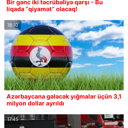
Bir gənc iki təcrübəliyə qarşı - Bu
liqada “qiyamət” olacaq!
18:10
Azərbaycana gələcək yığmalar üçün 3,1
milyon dollar ayrıldı
17:45