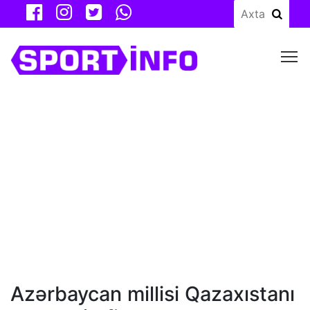
M
Azərbaycan millisi Qazaxıstanı