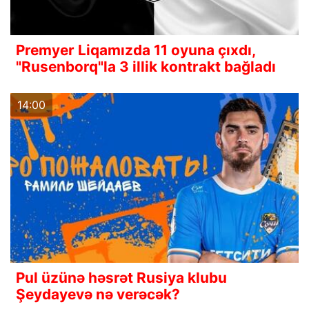
Premyer Liqamızda 11 oyuna çıxdı,
"Rusenborq"la 3 illik kontrakt bağladı
14:00
Pul üzünə həsrət Rusiya klubu
Şeydayevə nə verəcək?