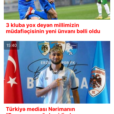
3 kluba yox deyən millimizin
müdafiəçisinin yeni ünvanı bəlli oldu
15:40
Türkiyə mediası Nərimanın