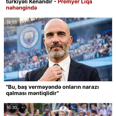
türkiyəli Kenandır -
Premyer Liqa
nəhəngində
16:55
"Bu, baş verməyəndə onların narazı
qalması məntiqlidir"
16:30