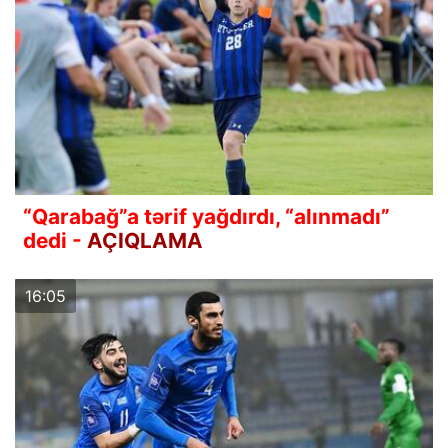
“Qarabağ”a tərif yağdırdı, “alınmadı”
dedi -
AÇIQLAMA
16:05