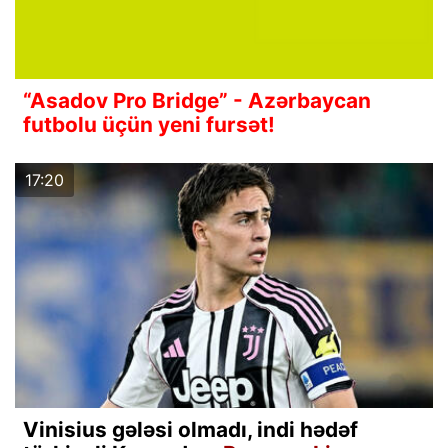
“Asadov Pro Bridge” - Azərbaycan
futbolu üçün yeni fursət!
17:20
Vinisius gələsi olmadı, indi hədəf