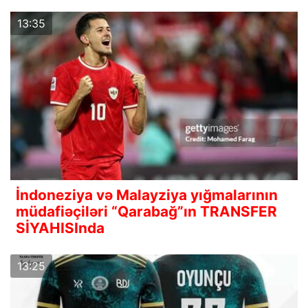
13:35
İndoneziya və Malayziya yığmalarının
müdafiəçiləri “Qarabağ”ın TRANSFER
SİYAHISInda
13:25