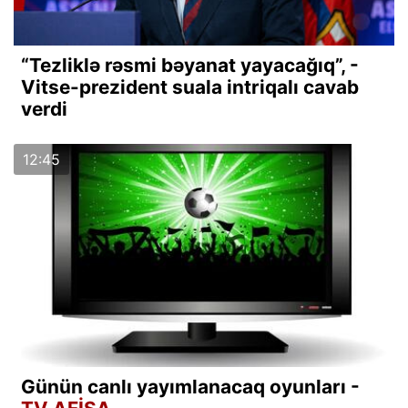
“Tezliklə rəsmi bəyanat yayacağıq”, -
Vitse-prezident suala intriqalı cavab
verdi
12:45
Günün canlı yayımlanacaq oyunları -