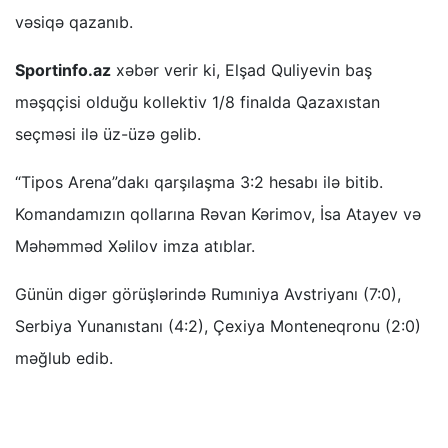
vəsiqə qazanıb.
Sportinfo.az
xəbər verir ki, Elşad Quliyevin baş
məşqçisi olduğu kollektiv 1/8 finalda Qazaxıstan
seçməsi ilə üz-üzə gəlib.
“Tipos Arena”dakı qarşılaşma 3:2 hesabı ilə bitib.
Komandamızın qollarına Rəvan Kərimov, İsa Atayev və
Məhəmməd Xəlilov imza atıblar.
Günün digər görüşlərində Rumıniya Avstriyanı (7:0),
Serbiya Yunanıstanı (4:2), Çexiya Monteneqronu (2:0)
məğlub edib.