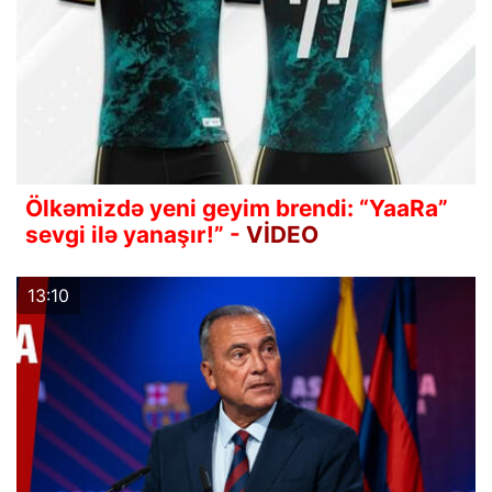
Ölkəmizdə yeni geyim brendi: “YaaRa”
sevgi ilə yanaşır!” -
VİDEO
13:10