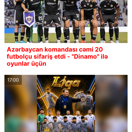
Azərbaycan komandası cəmi 20
futbolçu sifariş etdi - "Dinamo" ilə
oyunlar üçün
17:00