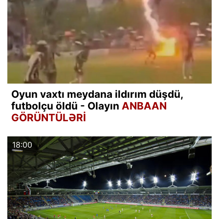
Oyun vaxtı meydana ildırım düşdü,
futbolçu öldü - Olayın
ANBAAN
GÖRÜNTÜLƏRİ
18:00