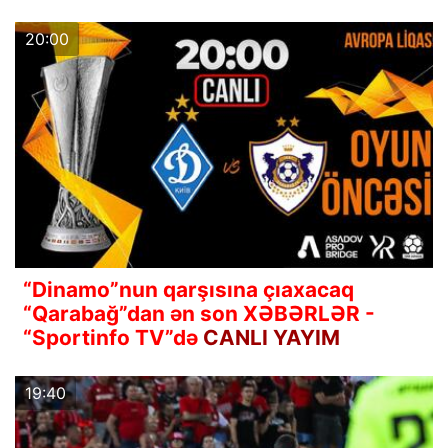
20:00
“Dinamo”nun qarşısına çıaxacaq
“Qarabağ”dan ən son XƏBƏRLƏR -
“Sportinfo TV”də
CANLI YAYIM
19:40