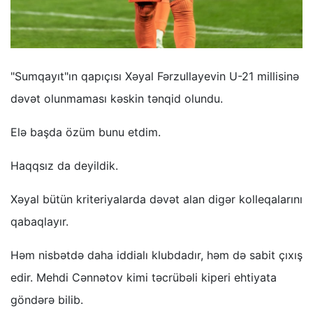
"Sumqayıt"ın qapıçısı Xəyal Fərzullayevin U-21 millisinə
dəvət olunmaması kəskin tənqid olundu.
Elə başda özüm bunu etdim.
Haqqsız da deyildik.
Xəyal bütün kriteriyalarda dəvət alan digər kolleqalarını
qabaqlayır.
Həm nisbətdə daha iddialı klubdadır, həm də sabit çıxış
edir. Mehdi Cənnətov kimi təcrübəli kiperi ehtiyata
göndərə bilib.