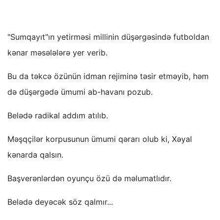
"Sumqayıt"ın yetirməsi millinin düşərgəsində futboldan
kənar məsələlərə yer verib.
Bu da təkcə özünün idman rejiminə təsir etməyib, həm
də düşərgədə ümumi ab-havanı pozub.
Belədə radikal addım atılıb.
Məşqçilər korpusunun ümumi qərarı olub ki, Xəyal
kənarda qalsın.
Başverənlərdən oyunçu özü də məlumatlıdır.
Belədə deyəcək söz qalmır...