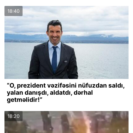
18:40
“O, prezident vəzifəsini nüfuzdan saldı,
yalan danışdı, aldatdı, dərhal
getməlidir!”
18:20