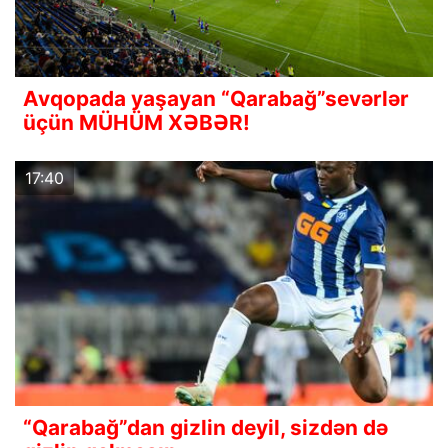
Avqopada yaşayan “Qarabağ”sevərlər
üçün MÜHÜM XƏBƏR!
17:40
“Qarabağ”dan gizlin deyil, sizdən də