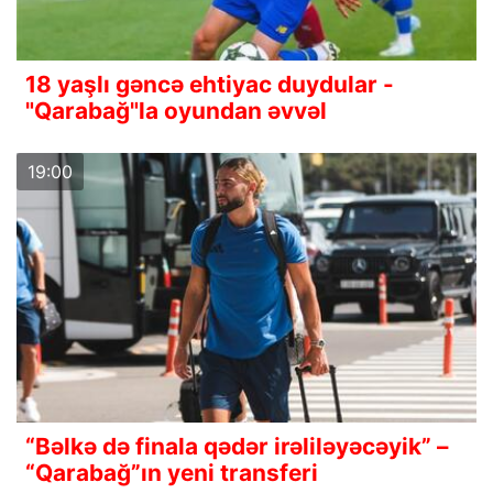
18 yaşlı gəncə ehtiyac duydular -
"Qarabağ"la oyundan əvvəl
19:00
“Bəlkə də finala qədər irəliləyəcəyik” –
“Qarabağ”ın yeni transferi