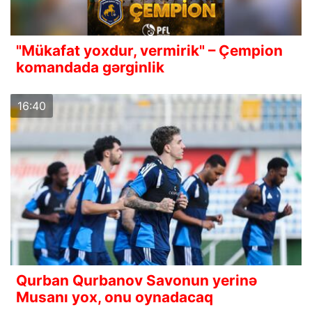
"Mükafat yoxdur, vermirik" – Çempion
komandada gərginlik
16:40
Qurban Qurbanov Savonun yerinə
Musanı yox, onu oynadacaq