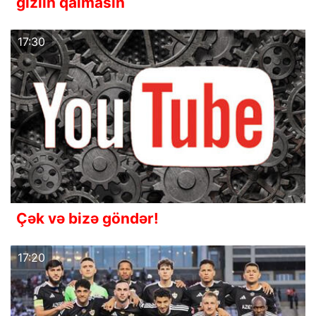
gizlin qalmasın
17:30
Çək və bizə göndər!
17:20