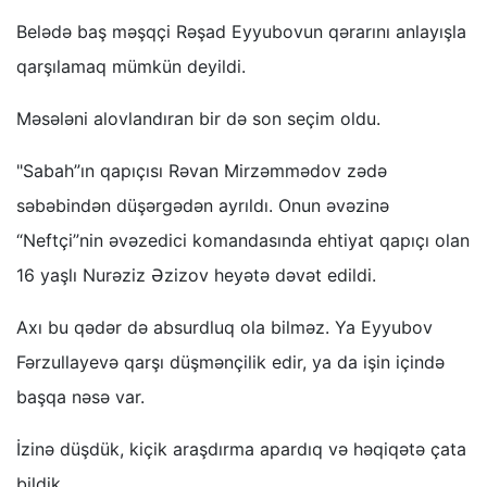
Belədə baş məşqçi Rəşad Eyyubovun qərarını anlayışla
qarşılamaq mümkün deyildi.
Məsələni alovlandıran bir də son seçim oldu.
"Sabah”ın qapıçısı Rəvan Mirzəmmədov zədə
səbəbindən düşərgədən ayrıldı. Onun əvəzinə
“Neftçi”nin əvəzedici komandasında ehtiyat qapıçı olan
16 yaşlı Nurəziz Əzizov heyətə dəvət edildi.
Axı bu qədər də absurdluq ola bilməz. Ya Eyyubov
Fərzullayevə qarşı düşmənçilik edir, ya da işin içində
başqa nəsə var.
İzinə düşdük, kiçik araşdırma apardıq və həqiqətə çata
bildik.