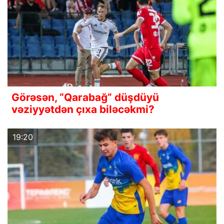
Görəsən, “Qarabağ” düşdüyü
vəziyyətdən çıxa biləcəkmi?
19:20