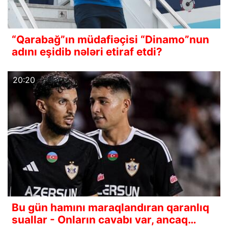
“Qarabağ”ın müdafiəçisi “Dinamo”nun
adını eşidib nələri etiraf etdi?
20:20
Bu gün hamını maraqlandıran qaranlıq
suallar - Onların cavabı var, ancaq…