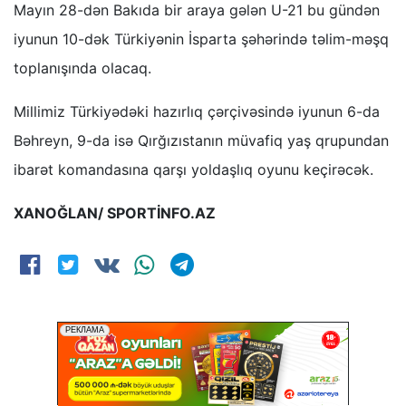
Mayın 28-dən Bakıda bir araya gələn U-21 bu gündən
iyunun 10-dək Türkiyənin İsparta şəhərində təlim-məşq
toplanışında olacaq.
Millimiz Türkiyədəki hazırlıq çərçivəsində iyunun 6-da
Bəhreyn, 9-da isə Qırğızıstanın müvafiq yaş qrupundan
ibarət komandasına qarşı yoldaşlıq oyunu keçirəcək.
XANOĞLAN/ SPORTİNFO.AZ