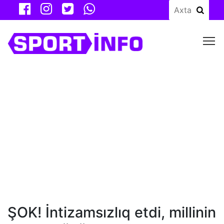
M
ŞOK! İntizamsızlıq etdi, millinin