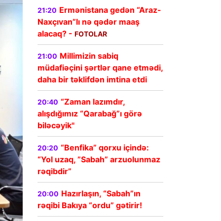
Ermənistana gedən “Araz-
21:20
Naxçıvan”lı nə qədər maaş
alacaq? -
FOTOLAR
Millimizin sabiq
21:00
müdafiəçini şərtlər qane etmədi,
daha bir təklifdən imtina etdi
“Zaman lazımdır,
20:40
alışdığımız “Qarabağ”ı görə
biləcəyik"
“Benfika” qorxu içində:
20:20
“Yol uzaq, ”Sabah” arzuolunmaz
rəqibdir”
Hazırlaşın, “Sabah”ın
20:00
rəqibi Bakıya “ordu” gətirir!