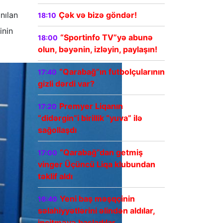
nılan
Çək və bizə göndər!
18:10
inin
“Sportinfo TV”yə abunə
18:00
olun, bəyənin, izləyin, paylaşın!
“Qarabağ”ın futbolçularının
17:40
gizli dərdi var?
Premyer Liqanın
17:20
“didərgin”i birillik “yuva” ilə
sağollaşdı
“Qarabağ”dan getmiş
17:00
vinger Üçüncü Liqa klubundan
təklif aldı
Yeni baş məşqçinin
16:40
səlahiyyətlərini əlindən aldılar,
incitməyə başladılar