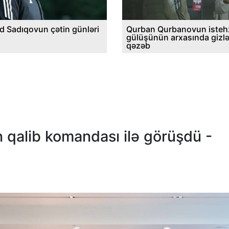
d Sadıqovun çətin günləri
Qurban Qurbanovun istehz
gülüşünün arxasında gizl
qəzəb
qalib komandası ilə görüşdü -