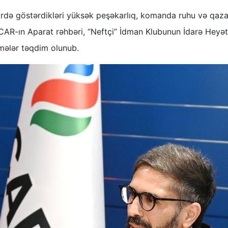
rdə göstərdikləri yüksək peşəkarlıq, komanda ruhu və qaza
CAR-ın Aparat rəhbəri, “Neftçi” İdman Klubunun İdarə Heyət
mələr təqdim olunub.