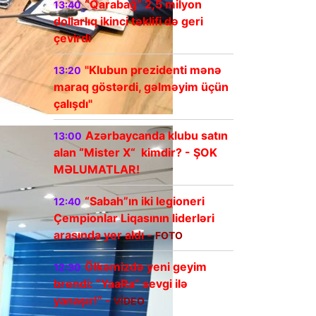
“Qarabağ” 2,5 milyon
13:40
dollarlıq ikinci təklifi də geri
çevirdi
"Klubun prezidenti mənə
13:20
maraq göstərdi, gəlməyim üçün
çalışdı"
Azərbaycanda klubu satın
13:00
alan “Mister X“ kimdir? - ŞOK
MƏLUMATLAR!
“Sabah”ın iki legioneri
12:40
Çempionlar Liqasının liderləri
arasında yer aldı -
FOTO
Ölkəmizdə yeni geyim
12:30
brendi: “YaaRa” sevgi ilə
yanaşır!” -
VİDEO