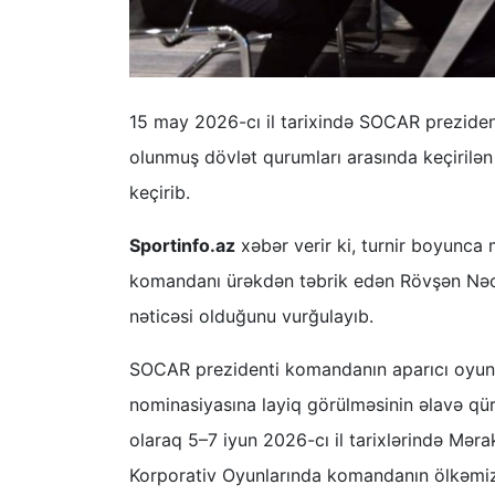
15 may 2026-cı il tarixində SOCAR preziden
olunmuş dövlət qurumları arasında keçirilən
keçirib.
Sportinfo.az
xəbər verir ki, turnir boyunca
komandanı ürəkdən təbrik edən Rövşən Nəcə
nəticəsi olduğunu vurğulayıb.
SOCAR prezidenti komandanın aparıcı oyunç
nominasiyasına layiq görülməsinin əlavə qür
olaraq 5–7 iyun 2026-cı il tarixlərində Məra
Korporativ Oyunlarında komandanın ölkəmizi 