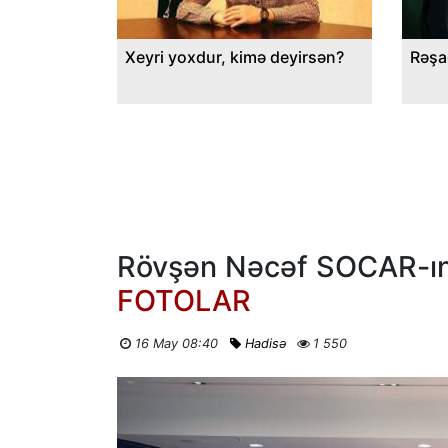
Xeyri yoxdur, kimə deyirsən?
Rəşa
Rövşən Nəcəf SOCAR-ın 
FOTOLAR
16 May 08:40
Hadisə
1 550