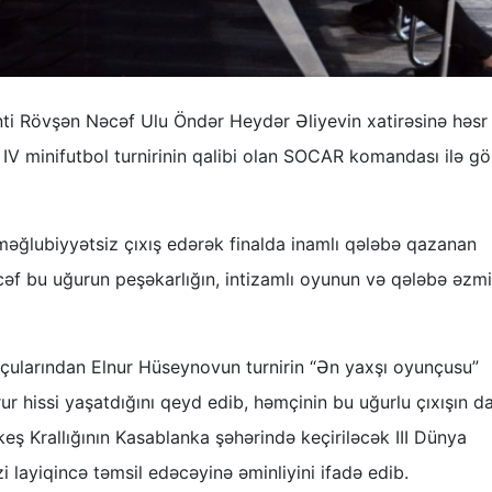
ti Rövşən Nəcəf Ulu Öndər Heydər Əliyevin xatirəsinə həsr
 IV minifutbol turnirinin qalibi olan SOCAR komandası ilə gö
 məğlubiyyətsiz çıxış edərək finalda inamlı qələbə qazanan
f bu uğurun peşəkarlığın, intizamlı oyunun və qələbə əzmi
ularından Elnur Hüseynovun turnirin “Ən yaxşı oyunçusu”
ur hissi yaşatdığını qeyd edib, həmçinin bu uğurlu çıxışın 
keş Krallığının Kasablanka şəhərində keçiriləcək III Dünya
layiqincə təmsil edəcəyinə əminliyini ifadə edib.