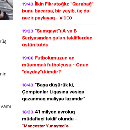
İlkin Fikrətoğlu: "Qarabağ"
19:40
bunu bacarsa, bir yeyib, üç də
nəzir paylayaq -
VİDEO
“Sumqayıt”ı A və B
19:20
Seriyasından gələn təkliflərdən
rüş
üstün tutdu
Futbolumuzun ən
19:00
müəmmalı futbolçusu - Onun
"dayday"ı kimdir?
nin
“Başa düşürük ki,
18:40
Çempionlar Liqasına vəsiqə
qazanmaq maliyyə lazımdır”
davamı
41 milyon avroluq
18:20
müdafiəçi təklif olundu -
“Mançester Yunayted”ə