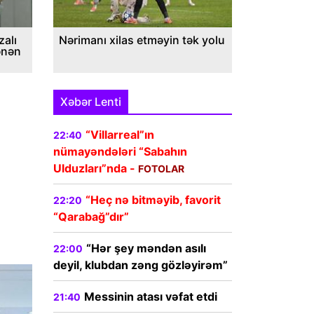
alı
Nərimanı xilas etməyin tək yolu
ənən
Xəbər Lenti
“Villarreal”ın
22:40
nümayəndələri “Sabahın
Ulduzları”nda -
FOTOLAR
“Heç nə bitməyib, favorit
22:20
“Qarabağ”dır”
“Hər şey məndən asılı
22:00
deyil, klubdan zəng gözləyirəm”
Messinin atası vəfat etdi
21:40