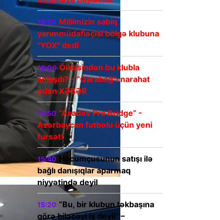
Millimizin sabiq
16:20
yarımmüdafiəçisi bölgə klubuna
"YOX" dedi
Ölkəsindən bu klubla
16:00
anlaşdı? - “Qarabağ”ı narahat
edən XƏBƏR
“Asadov Pro Bridge” -
15:50
Azərbaycan futbolu üçün yeni
fursət!
Hücumçusunun satışı ilə
15:40
bağlı danışıqlar aparmaq
niyyətində deyil
“Bu, bir klubun təkbaşına
15:20
görə biləcəyi iş deyil” –