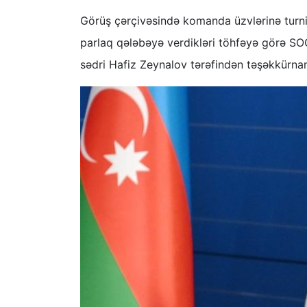
Görüş çərçivəsində komanda üzvlərinə turni
parlaq qələbəyə verdikləri töhfəyə görə SO
sədri Hafiz Zeynalov tərəfindən təşəkkürna