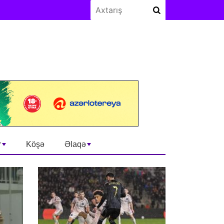
r
Köşə
Əlaqə