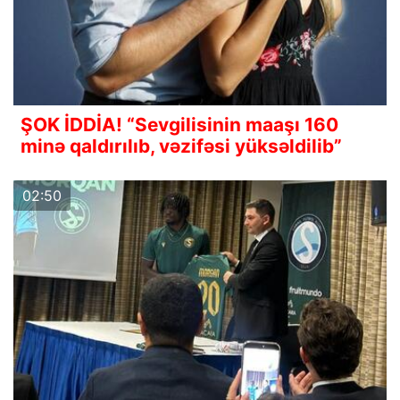
ŞOK İDDİA! “Sevgilisinin maaşı 160
minə qaldırılıb, vəzifəsi yüksəldilib”
02:50