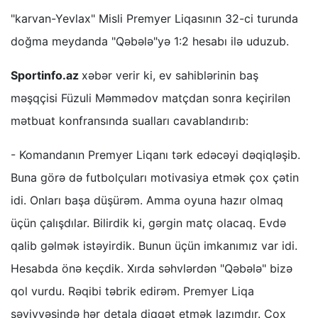
"karvan-Yevlax" Misli Premyer Liqasının 32-ci turunda
doğma meydanda "Qəbələ"yə 1:2 hesabı ilə uduzub.
Sportinfo.az
xəbər verir ki, ev sahiblərinin baş
məşqçisi Füzuli Məmmədov matçdan sonra keçirilən
mətbuat konfransında sualları cavablandırıb:
- Komandanın Premyer Liqanı tərk edəcəyi dəqiqləşib.
Buna görə də futbolçuları motivasiya etmək çox çətin
idi. Onları başa düşürəm. Amma oyuna hazır olmaq
üçün çalışdılar. Bilirdik ki, gərgin matç olacaq. Evdə
qalib gəlmək istəyirdik. Bunun üçün imkanımız var idi.
Hesabda önə keçdik. Xırda səhvlərdən "Qəbələ" bizə
qol vurdu. Rəqibi təbrik edirəm. Premyer Liqa
səviyyəsində hər detala diqqət etmək lazımdır. Çox