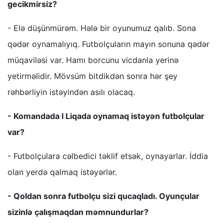
gecikmirsiz?
- Elə düşünmürəm. Hələ bir oyunumuz qalıb. Sona
qədər oynamalıyıq. Futbolçuların mayın sonuna qədər
müqaviləsi var. Hamı borcunu vicdanla yerinə
yetirməlidir. Mövsüm bitdikdən sonra hər şey
rəhbərliyin istəyindən asılı olacaq.
- Komandada I Liqada oynamaq istəyən futbolçular
var?
- Futbolçulara cəlbedici təklif etsək, oynayarlar. İddia
olan yerdə qalmaq istəyərlər.
- Qoldan sonra futbolçu sizi qucaqladı. Oyunçular
sizinlə çalışmaqdan məmnundurlar?