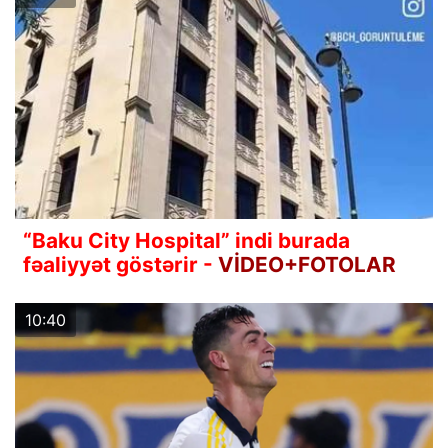
“Baku City Hospital” indi burada
fəaliyyət göstərir -
VİDEO+FOTOLAR
10:40