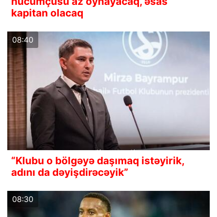
hücumçusu az oynayacaq, əsas
kapitan olacaq
08:40
“Klubu o bölgəyə daşımaq istəyirik,
adını da dəyişdirəcəyik”
08:30