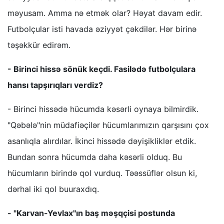
məyusam. Amma nə etmək olar? Həyat davam edir.
Futbolçular isti havada əziyyət çəkdilər. Hər birinə
təşəkkür edirəm.
- Birinci hissə sönük keçdi. Fasilədə futbolçulara
hansı tapşırıqları verdiz?
- Birinci hissədə hücumda kəsərli oynaya bilmirdik.
"Qəbələ"nin müdafiəçilər hücumlarımızın qarşısını çox
asanlıqla alırdılar. İkinci hissədə dəyişikliklər etdik.
Bundan sonra hücumda daha kəsərli olduq. Bu
hücumların birində qol vurduq. Təəssüflər olsun ki,
dərhal iki qol buuraxdıq.
- "Karvan-Yevlax"ın baş məşqçisi postunda