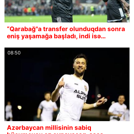
“Qarabağ"a transfer olunduqdan sonra
eniş yaşamağa başladı, indi isə…
08:50
Azərbaycan millisinin sabiq