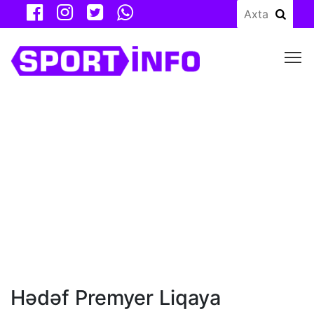
M
Hədəf Premyer Liqaya