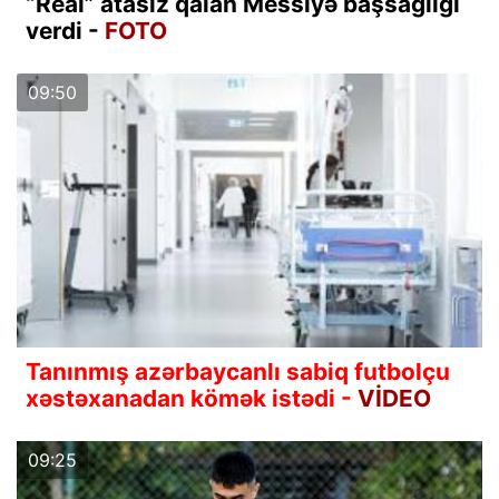
“Real” atasız qalan Messiyə başsağlığı
verdi -
FOTO
09:50
Tanınmış azərbaycanlı sabiq futbolçu
xəstəxanadan kömək istədi -
VİDEO
09:25