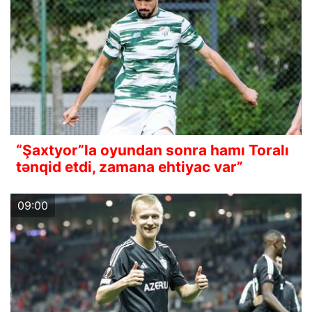
“Şaxtyor”la oyundan sonra hamı Toralı
tənqid etdi, zamana ehtiyac var”
09:00