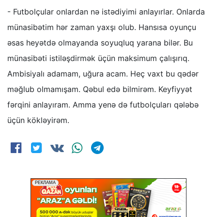
- Futbolçular onlardan nə istədiyimi anlayırlar. Onlarda
münasibətim hər zaman yaxşı olub. Hansısa oyunçu
əsas heyətdə olmayanda soyuqluq yarana bilər. Bu
münasibəti istiləşdirmək üçün maksimum çalışırıq.
Ambisiyalı adamam, uğura acam. Heç vaxt bu qədər
məğlub olmamışam. Qəbul edə bilmirəm. Keyfiyyət
fərqini anlayıram. Amma yenə də futbolçuları qələbə
üçün kökləyirəm.