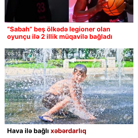
“Sabah” beş ölkədə legioner olan
oyunçu ilə 2 illik müqavilə bağladı
08:10
Hava ilə bağlı
xəbərdarlıq