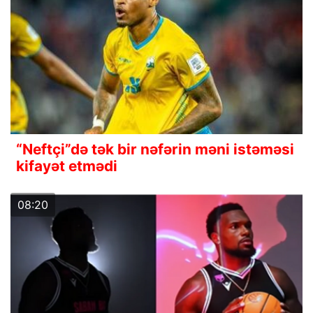
“Neftçi”də tək bir nəfərin məni istəməsi
kifayət etmədi
08:20