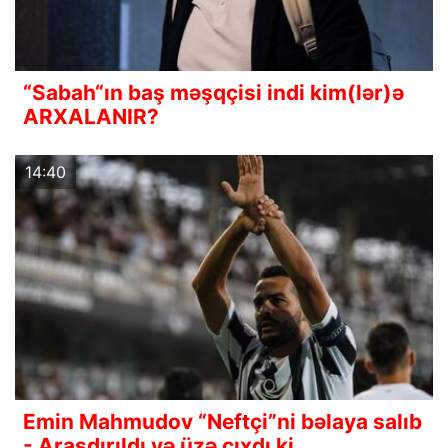
“Sabah“ın baş məşqçisi indi kim(lər)ə
ARXALANIR?
14:40
Emin Mahmudov “Neftçi”ni bəlaya salıb
- Araşdırıldı və üzə çıxdı ki…