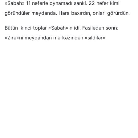
«Sabah» 11 nəfərlə oynamadı sanki. 22 nəfər kimi
göründülər meydanda. Hara baxırdın, onları görürdün.
Bütün ikinci toplar «Sabah»ın idi. Fasilədən sonra
«Zirə»ni meydandan mərkəzindən «sildilər».