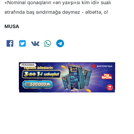
«Nominal qonaqların «ən yaxşı»sı kim idi» sualı
ətrafında baş sındırmağa dəyməz - əlbəttə, o!
MUSA