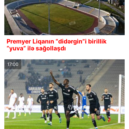
Premyer Liqanın “didərgin”i birillik
“yuva” ilə sağollaşdı
17:00