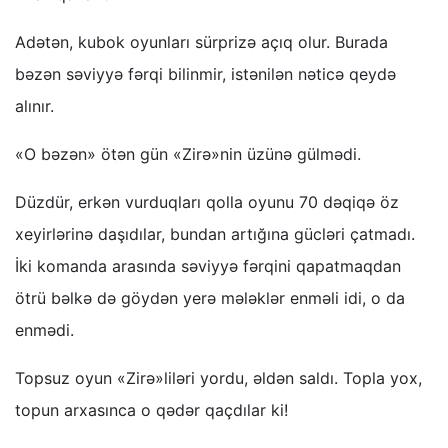
Adətən, kubok oyunları sürprizə açıq olur. Burada
bəzən səviyyə fərqi bilinmir, istənilən nəticə qeydə
alınır.
«O bəzən» ötən gün «Zirə»nin üzünə gülmədi.
Düzdür, erkən vurduqları qolla oyunu 70 dəqiqə öz
xeyirlərinə daşıdılar, bundan artığına gücləri çatmadı.
İki komanda arasında səviyyə fərqini qapatmaqdan
ötrü bəlkə də göydən yerə mələklər enməli idi, o da
enmədi.
Topsuz oyun «Zirə»liləri yordu, əldən saldı. Topla yox,
topun arxasınca o qədər qaçdılar ki!