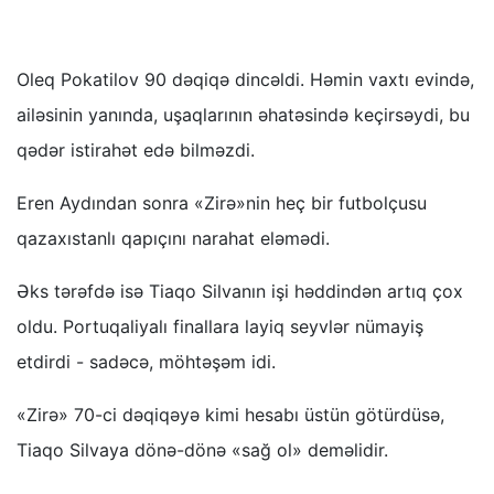
Oleq Pokatilov 90 dəqiqə dincəldi. Həmin vaxtı evində,
ailəsinin yanında, uşaqlarının əhatəsində keçirsəydi, bu
qədər istirahət edə bilməzdi.
Eren Aydından sonra «Zirə»nin heç bir futbolçusu
qazaxıstanlı qapıçını narahat eləmədi.
Əks tərəfdə isə Tiaqo Silvanın işi həddindən artıq çox
oldu. Portuqaliyalı finallara layiq seyvlər nümayiş
etdirdi - sadəcə, möhtəşəm idi.
«Zirə» 70-ci dəqiqəyə kimi hesabı üstün götürdüsə,
Tiaqo Silvaya dönə-dönə «sağ ol» deməlidir.