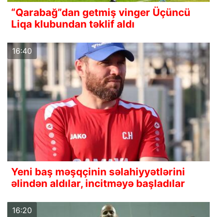
“Qarabağ”dan getmiş vinger Üçüncü
Liqa klubundan təklif aldı
16:40
Yeni baş məşqçinin səlahiyyətlərini
əlindən aldılar, incitməyə başladılar
16:20