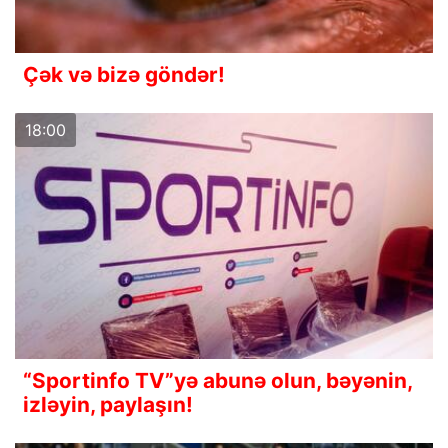
Çək və bizə göndər!
18:00
“Sportinfo TV”yə abunə olun, bəyənin,
izləyin, paylaşın!