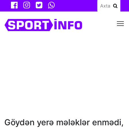
M
Göydən yerə mələklər enmədi,