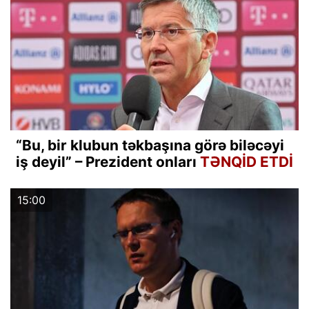
“Bu, bir klubun təkbaşına görə biləcəyi
iş deyil” – Prezident onları
TƏNQİD ETDİ
15:00