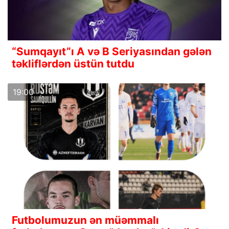
“Sumqayıt”ı A və B Seriyasından gələn
təkliflərdən üstün tutdu
19:00
Futbolumuzun ən müəmmalı