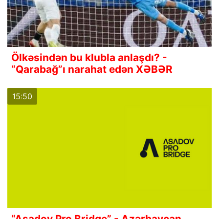
Ölkəsindən bu klubla anlaşdı? -
“Qarabağ”ı narahat edən XƏBƏR
15:50
“Asadov Pro Bridge” - Azərbaycan