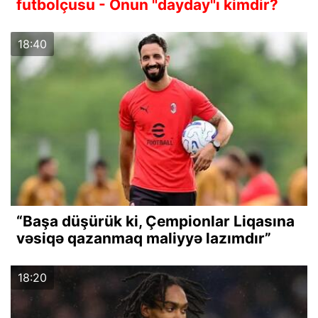
futbolçusu - Onun "dayday"ı kimdir?
18:40
“Başa düşürük ki, Çempionlar Liqasına
vəsiqə qazanmaq maliyyə lazımdır”
18:20