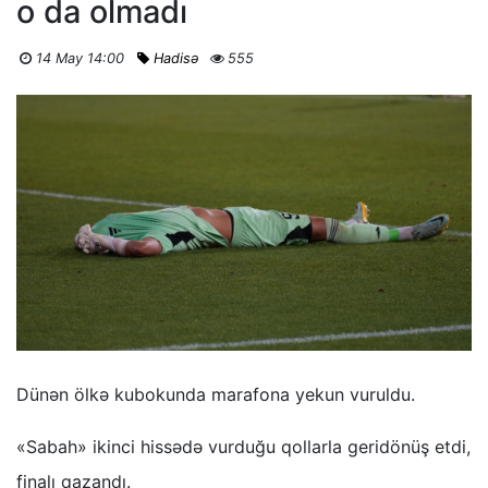
o da olmadı
14 May 14:00
Hadisə
555
Dünən ölkə kubokunda marafona yekun vuruldu.
«Sabah» ikinci hissədə vurduğu qollarla geridönüş etdi,
finalı qazandı.