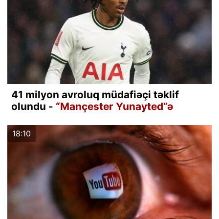
41 milyon avroluq müdafiəçi təklif
olundu -
“Mançester Yunayted”ə
18:10