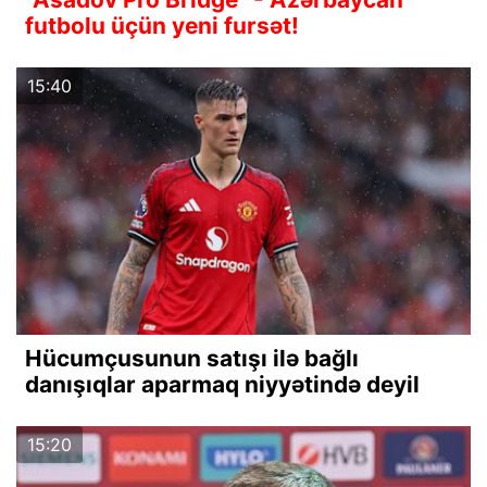
futbolu üçün yeni fursət!
15:40
Hücumçusunun satışı ilə bağlı
danışıqlar aparmaq niyyətində deyil
15:20