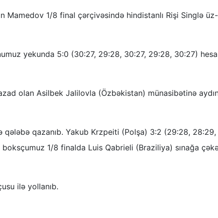
n Mamedov 1/8 final çərçivəsində hindistanlı Rişi Singlə üz
umuz yekunda 5:0 (30:27, 29:28, 30:27, 29:28, 30:27) hesab
ad olan Asilbek Jalilovla (Özbəkistan) münasibətinə aydın
qələbə qazanıb. Yakub Krzpeiti (Polşa) 3:2 (29:28, 28:29,
 boksçumuz 1/8 finalda Luis Qabrieli (Braziliya) sınağa çək
su ilə yollanıb.