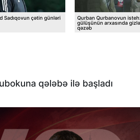
d Sadıqovun çətin günləri
Qurban Qurbanovun istehz
gülüşünün arxasında gizl
qəzəb
kubokuna qələbə ilə başladı