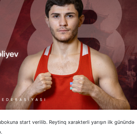
kuna start verilib. Reytinq xarakterli yarışın ilk günündə
.