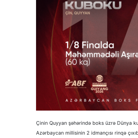
Çinin Quyyan şəhərində boks üzrə Dünya kubo
Azərbaycan millisinin 2 idmançısı rinqə çıxıb