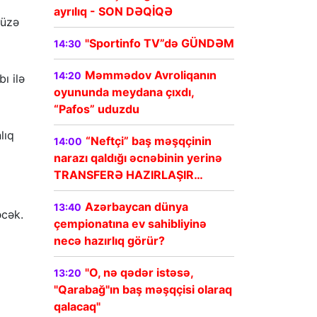
ayrılıq - SON DƏQİQƏ
-üzə
"Sportinfo TV”də GÜNDƏM
14:30
Məmmədov Avroliqanın
14:20
ı ilə
oyununda meydana çıxdı,
“Pafos” uduzdu
lıq
“Neftçi” baş məşqçinin
14:00
narazı qaldığı əcnəbinin yerinə
TRANSFERƏ HAZIRLAŞIR…
Azərbaycan dünya
13:40
əcək.
çempionatına ev sahibliyinə
necə hazırlıq görür?
"O, nə qədər istəsə,
13:20
"Qarabağ"ın baş məşqçisi olaraq
qalacaq"