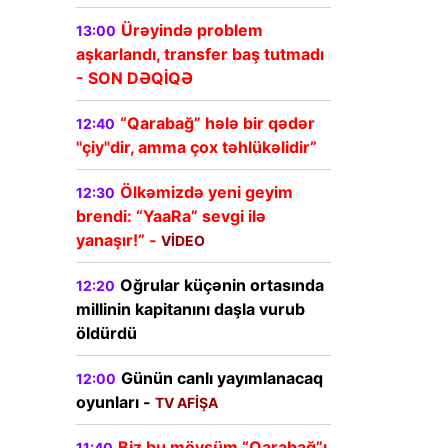
Ürəyində problem
13:00
aşkarlandı, transfer baş tutmadı
- SON DƏQİQƏ
“Qarabağ” hələ bir qədər
12:40
"çiy"dir, amma çox təhlükəlidir”
Ölkəmizdə yeni geyim
12:30
brendi: “YaaRa” sevgi ilə
yanaşır!” -
VİDEO
Oğrular küçənin ortasında
12:20
millinin kapitanını daşla vurub
öldürdü
Günün canlı yayımlanacaq
12:00
oyunları -
TV AFİŞA
Biz bu mövsüm “Qarabağ”ı
11:40