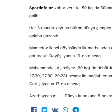
Sportinfo.az
xəbər verir ki, 50 kq-da Sübha
gəlib.
Hər 3 raundu xeyrinə bitirən dünya çempion
qələbə qazanıb.
Mamedov ikinci döyüşündə ilk mərhələdən az
gətirəcək. Döyüş iyunun 19-da olacaq.
Məhəmmədəli Aşırəliyev (60 kq) də debütdə 
27:30, 27:30, 29:28) hesabı ilə məğlub edən
Görüş iyunun 17-də olacaq.
Azərbaycan millisi Dünya kubokuna 8 boksçu