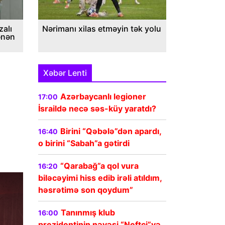
alı
Nərimanı xilas etməyin tək yolu
ənən
Xəbər Lenti
Azərbaycanlı legioner
17:00
İsraildə necə səs-küy yaratdı?
Birini “Qəbələ”dən apardı,
16:40
o birini “Sabah”a gətirdi
“Qarabağ”a qol vura
16:20
biləcəyimi hiss edib irəli atıldım,
həsrətimə son qoydum”
Tanınmış klub
16:00
prezidentinin nəvəsi “Neftçi”yə