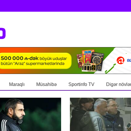
Maraqlı
Müsahibə
Sportinfo TV
Digər növlə