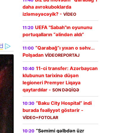
daha avrokuboklarda
izləməyəcəyik? -
VİDEO
UEFA "Sabah"ın oyununu
11:20
portuqalların “əlindən aldı”
“Qarabağ”ı yıxan o səhv...
11:00
Polşadan
VİDEOREPORTAJ
11-ci transfer: Azərbaycan
10:40
klubunun tarixinə düşən
legioneri Premyer Liqaya
qaytardılar -
SON DƏQİQƏ
“Baku City Hospital” indi
10:30
burada fəaliyyət göstərir -
VİDEO+FOTOLAR
“Səmimi qəlbdən üzr
10:20