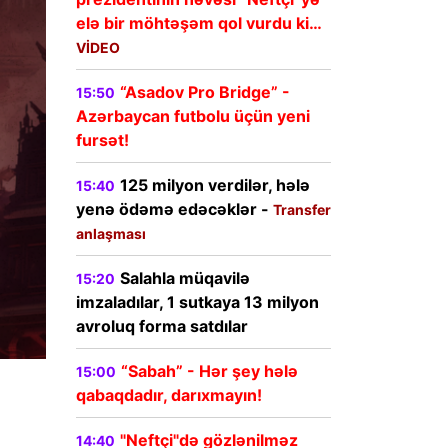
elə bir möhtəşəm qol vurdu ki…
VİDEO
“Asadov Pro Bridge” -
15:50
Azərbaycan futbolu üçün yeni
fursət!
125 milyon verdilər, hələ
15:40
yenə ödəmə edəcəklər -
Transfer
anlaşması
Salahla müqavilə
15:20
imzaladılar, 1 sutkaya 13 milyon
avroluq forma satdılar
“Sabah” - Hər şey hələ
15:00
qabaqdadır, darıxmayın!
"Neftçi"də gözlənilməz
14:40