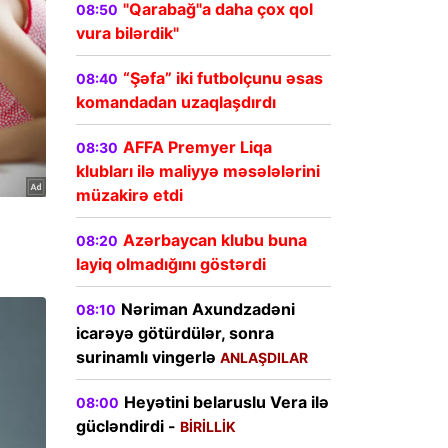
"Qarabağ"a daha çox qol
08:50
vura bilərdik"
“Şəfa” iki futbolçunu əsas
08:40
komandadan uzaqlaşdırdı
AFFA Premyer Liqa
08:30
klubları ilə maliyyə məsələlərini
müzakirə etdi
Azərbaycan klubu buna
08:20
layiq olmadığını göstərdi
Nəriman Axundzadəni
08:10
icarəyə götürdülər, sonra
surinamlı vingerlə
ANLAŞDILAR
Heyətini belaruslu Vera ilə
08:00
gücləndirdi -
BİRİLLİK