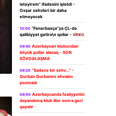
istəyirəm” ifadəsini işlətdi -
Oxşar səhvləri bir daha
etməyəcək
“Fənərbaxça”ya ÇL-də
10:00
qalibiyyət gətirə\n qollar -
VİDEO
Azərbaycan klubundan
09:40
böyük pullar alacaq - SON
SÖVDƏLƏŞMƏ
“Sadəcə bir səhv...” -
09:20
Qurban Qurbanov əhvalını
pozmadı
Azərbaycanda fəaliyyətini
09:00
dayandımış klub illər sonra geri
qayıdır