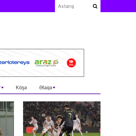
r
Köşə
Əlaqə