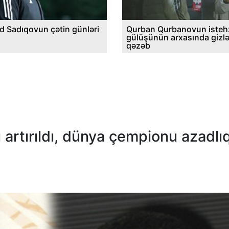
d Sadıqovun çətin günləri
Qurban Qurbanovun istehz
gülüşünün arxasında gizl
qəzəb
 artırıldı, dünya çempionu azadlı