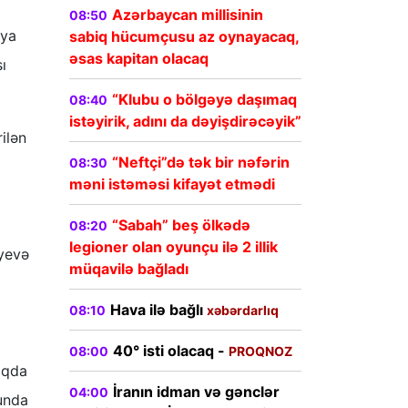
Azərbaycan millisinin
08:50
nya
sabiq hücumçusu az oynayacaq,
əsas kapitan olacaq
ı
“Klubu o bölgəyə daşımaq
08:40
istəyirik, adını da dəyişdirəcəyik”
ilən
“Neftçi”də tək bir nəfərin
08:30
məni istəməsi kifayət etmədi
“Sabah” beş ölkədə
08:20
legioner olan oyunçu ilə 2 illik
əyevə
müqavilə bağladı
Hava ilə bağlı
08:10
xəbərdarlıq
40° isti olacaq -
08:00
PROQNOZ
maqda
İranın idman və gənclər
04:00
kunda