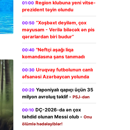
Region klubuna yeni vitse-
01:00
prezident təyin olundu
“Xoşbəxt deyiləm, çox
00:50
məyusam - Verilə biləcək ən pis
qərarlardan biri budur”
"Neftçi aşağı liqa
00:40
komandasına şans tanımadı
Uruqvay futbolunun canlı
00:30
əfsanəsi Azərbaycan yolunda
Yaponiyalı qapıçı üçün 35
00:20
milyon avroluq təklif -
PSJ-dən
DÇ-2026-da ən çox
00:10
təhdid olunan Messi olub -
Onu
ölümlə hədələyiblər!