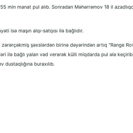
155 min manat pul alıb. Sonradan Məhərrəmov 18 il azadlıq
ti isə maşın alqı-satqısı ilə bağlıdır.
araq zərərçəkmiş şəxslərdən birinə dəyərindən artıq “Range Ro
ri ilə bağlı yalan vəd verərək külli miqdarda pul ələ keçiribl
v dustaqlığına buraxılıb.