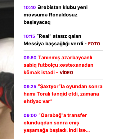
Ərəbistan klubu yeni
10:40
mövsümə Ronaldosuz
başlayacaq
“Real” atasız qalan
10:15
Messiyə başsağlığı verdi -
FOTO
Tanınmış azərbaycanlı
09:50
sabiq futbolçu xəstəxanadan
kömək istədi -
VİDEO
“Şaxtyor”la oyundan sonra
09:25
hamı Toralı tənqid etdi, zamana
ehtiyac var”
“Qarabağ"a transfer
09:00
olunduqdan sonra eniş
yaşamağa başladı, indi isə…