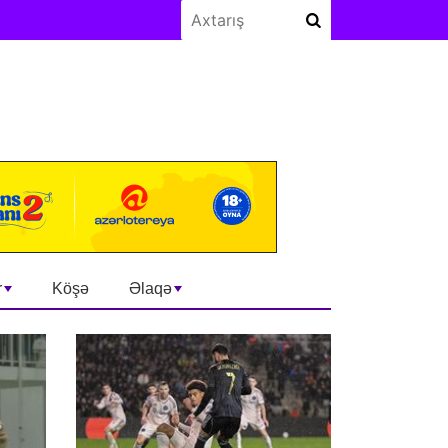
r
Köşə
Əlaqə