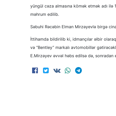
yüngül cəza almasına kömək etmək adı ilə 
məhrum edilib.
Səbuhi Rəcəbin Elman Mirzəyevlə birgə cinayə
İttihamda bildirilib ki, idmançılar əlbir ol
və “Bentley” markalı avtomobillər gətirəcəklə
E.Mirzəyev əvvəl həbs edilsə də, sonradan e