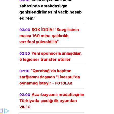
sahəsində əməkdaşlığın
genişləndirilməsini vacib hesab
edirəm"
ŞOK İDDİA! “Sevgilisinin
03:00
maaşı 160 minə qaldırılıb,
vəzifəsi yüksəldilib”
Yeni sponsorla anlaşdılar,
02:50
5 legioner transfer etdilər
“Qarabağ”da kapitan
02:10
sarğıəsını daşıyan "Liverpul"da
oynamaq istəyir -
FOTOLAR
Azərbaycanlı müdafiəçinin
02:00
Türkiyədə çıxdığı ilk oyundan
VİDEO