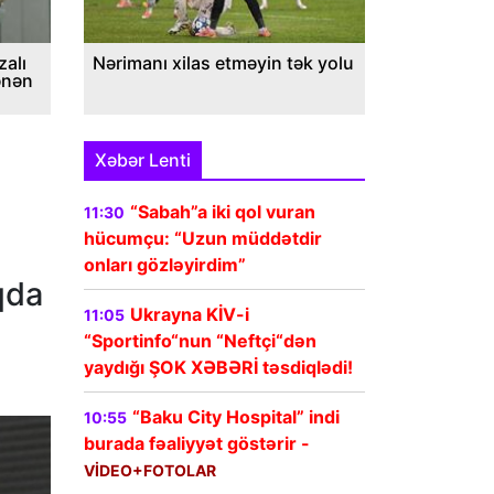
alı
Nərimanı xilas etməyin tək yolu
ənən
Xəbər Lenti
“Sabah”a iki qol vuran
11:30
hücumçu: “Uzun müddətdir
onları gözləyirdim”
qda
Ukrayna KİV-i
11:05
“Sportinfo“nun “Neftçi“dən
yaydığı ŞOK XƏBƏRİ təsdiqlədi!
“Baku City Hospital” indi
10:55
burada fəaliyyət göstərir -
VİDEO+FOTOLAR