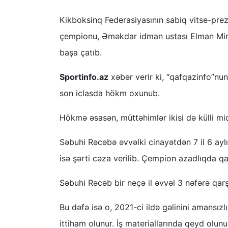
Kikboksinq Federasiyasının sabiq vitse-pre
çempionu, Əməkdar idman ustası Elman Mirzə
başa çatıb.
Sportinfo.az
xəbər verir ki, “qafqazinfo”nu
son iclasda hökm oxunub.
Hökmə əsasən, müttəhimlər ikisi də külli miq
Səbuhi Rəcəbə əvvəlki cinayətdən 7 il 6 aylı
isə şərti cəza verilib. Çempion azadlıqda qa
Səbuhi Rəcəb bir neçə il əvvəl 3 nəfərə qa
Bu dəfə isə o, 2021-ci ildə gəlinini amansız
ittiham olunur. İş materiallarında qeyd olu