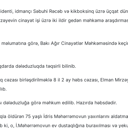
zidenti, idmançı Səbuhi Rəcəb və kikboksinq üzrə üçqat dü
yevin cinayət işi üzrə iki ildir gedən məhkəmə araşdırmas
n məlumatına görə, Bakı Ağır Cinayətlər Məhkəməsində keçir
darda dələduzluqda təqsirli bilinib.
q cəzası birləşdirilməklə 8 il 2 ay həbs cəzası, Elman Mirz
lıb.
rşı dələduzluğa görə məhkum edilib. Hazırda həbsdədir.
lıqla öldürən 75 yaşlı İdris Məhərrəmovun yaxınlarını aldat
nub ki, o, İ.Məhərrəmovun ev dustaqlığına buraxılması və ye