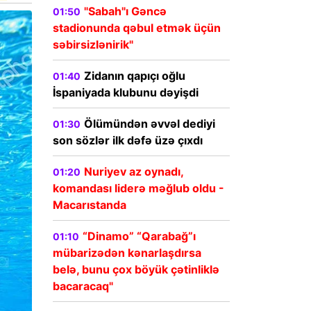
"Sabah"ı Gəncə
01:50
stadionunda qəbul etmək üçün
səbirsizlənirik"
Zidanın qapıçı oğlu
01:40
İspaniyada klubunu dəyişdi
Ölümündən əvvəl dediyi
01:30
son sözlər ilk dəfə üzə çıxdı
Nuriyev az oynadı,
01:20
komandası liderə məğlub oldu -
Macarıstanda
“Dinamo” “Qarabağ”ı
01:10
mübarizədən kənarlaşdırsa
belə, bunu çox böyük çətinliklə
bacaracaq"