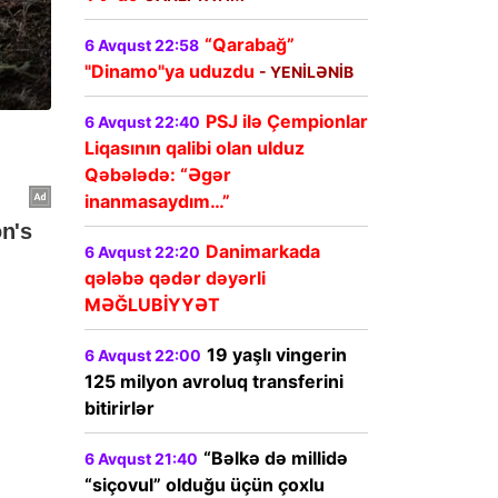
“Qarabağ”
6 Avqust 22:58
"Dinamo"ya uduzdu
- YENİLƏNİB
PSJ ilə Çempionlar
6 Avqust 22:40
Liqasının qalibi olan ulduz
Qəbələdə: “Əgər
inanmasaydım…”
Danimarkada
6 Avqust 22:20
qələbə qədər dəyərli
MƏĞLUBİYYƏT
19 yaşlı vingerin
6 Avqust 22:00
125 milyon avroluq transferini
bitirirlər
“Bəlkə də millidə
6 Avqust 21:40
“siçovul” olduğu üçün çoxlu