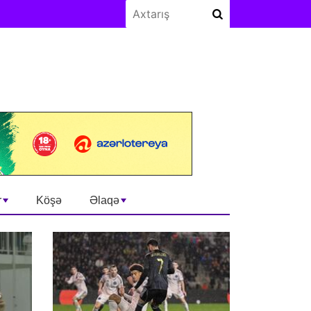
r
Köşə
Əlaqə