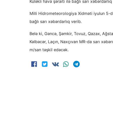
Küləkli hava şəraiti ilə bağlı sarı xəbərdarlıq 
Milli Hidrometeorologiya Xidməti iyulun 5-də 
bağlı sarı xəbərdarlıq verib.
Belə ki, Gəncə, Şəmkir, Tovuz, Qazax, Ağs
Kəlbəcər, Laçın, Naxçıvan MR-da sarı xəbərd
m/san təşkil edəcək.