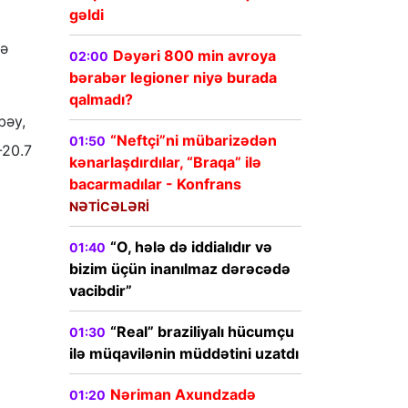
gəldi
lə
Dəyəri 800 min avroya
02:00
bərabər legioner niyə burada
qalmadı?
bəy,
“Neftçi”ni mübarizədən
01:50
-20.7
kənarlaşdırdılar, “Braqa” ilə
bacarmadılar - Konfrans
NƏTİCƏLƏRİ
“O, hələ də iddialıdır və
01:40
bizim üçün inanılmaz dərəcədə
vacibdir”
“Real” braziliyalı hücumçu
01:30
ilə müqavilənin müddətini uzatdı
Nəriman Axundzadə
01:20