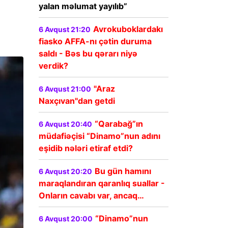
yalan məlumat yayılıb”
Avrokuboklardakı
6 Avqust 21:20
fiasko AFFA-nı çətin duruma
saldı - Bəs bu qərarı niyə
verdik?
"Araz
6 Avqust 21:00
Naxçıvan"dan getdi
“Qarabağ”ın
6 Avqust 20:40
müdafiəçisi “Dinamo”nun adını
eşidib nələri etiraf etdi?
Bu gün hamını
6 Avqust 20:20
maraqlandıran qaranlıq suallar -
Onların cavabı var, ancaq…
“Dinamo”nun
6 Avqust 20:00