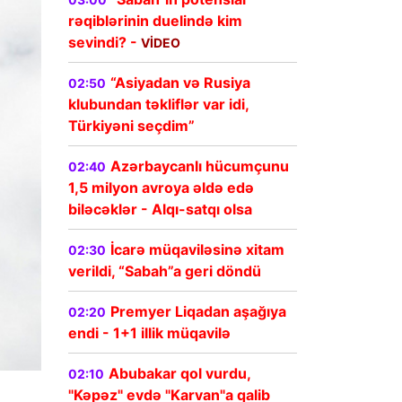
rəqiblərinin duelində kim
sevindi? -
VİDEO
“Asiyadan və Rusiya
02:50
klubundan təkliflər var idi,
Türkiyəni seçdim”
Azərbaycanlı hücumçunu
02:40
1,5 milyon avroya əldə edə
biləcəklər - Alqı-satqı olsa
İcarə müqaviləsinə xitam
02:30
verildi, “Sabah”a geri döndü
Premyer Liqadan aşağıya
02:20
endi - 1+1 illik müqavilə
Abubakar qol vurdu,
02:10
"Kəpəz" evdə "Karvan"a qalib