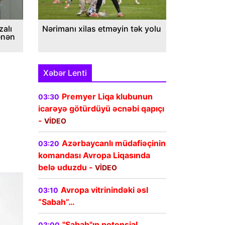
alı
Nərimanı xilas etməyin tək yolu
ənən
Xəbər Lenti
Premyer Liqa klubunun
03:30
icarəyə götürdüyü əcnəbi qapıçı
-
VİDEO
Azərbaycanlı müdafiəçinin
03:20
komandası Avropa Liqasında
belə uduzdu -
VİDEO
Avropa vitrinindəki əsl
03:10
“Sabah”…
"Sabah"ın potensial
03:00