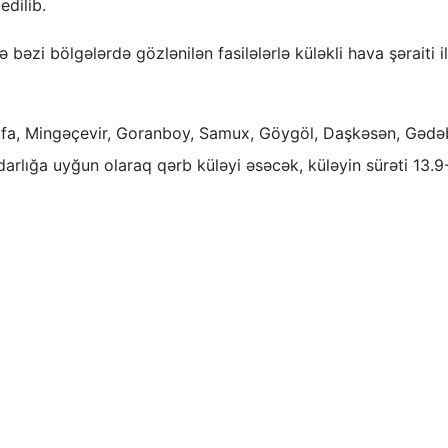
edilib.
bəzi bölgələrdə gözlənilən fasilələrlə küləkli hava şəraiti i
tafa, Mingəçevir, Goranboy, Samux, Göygöl, Daşkəsən, Gədə
arlığa uyğun olaraq qərb küləyi əsəcək, küləyin sürəti 13.9