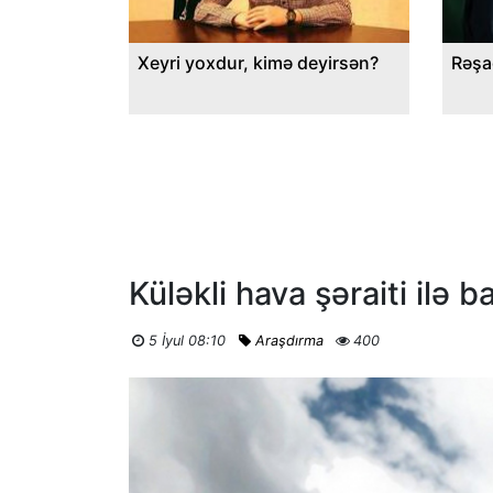
Xeyri yoxdur, kimə deyirsən?
Rəşa
Küləkli hava şəraiti ilə b
5 İyul 08:10
Araşdırma
400