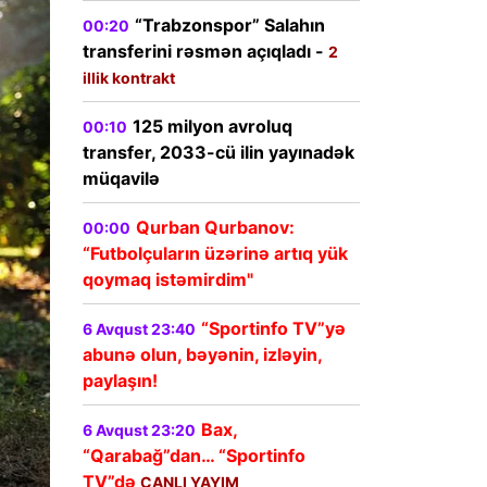
“Trabzonspor” Salahın
00:20
transferini rəsmən açıqladı -
2
illik kontrakt
125 milyon avroluq
00:10
transfer, 2033-cü ilin yayınadək
müqavilə
Qurban Qurbanov:
00:00
“Futbolçuların üzərinə artıq yük
qoymaq istəmirdim"
“Sportinfo TV”yə
6 Avqust 23:40
abunə olun, bəyənin, izləyin,
paylaşın!
Bax,
6 Avqust 23:20
“Qarabağ”dan… “Sportinfo
TV”də
CANLI YAYIM