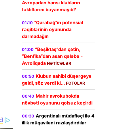
Avropadan hansı klubların
təkliflərini bəyənməyib?
"Qarabağ"ın potensial
01:10
rəqiblərinin oyununda
darmadağın
“Beşiktaş”dan çətin,
01:00
“Benfika”dan asan qələbə -
Avroliqada
NƏTİCƏLƏR
Klubun sahibi düşərgəyə
00:50
gəldi, söz verdi ki...
FOTOLAR
Mahir avrokubokda
00:40
növbəti oyununu qolsuz keçirdi
Argentinalı müdafiəçi ilə 4
00:30
illik müqaviləni razılaşdırdılar