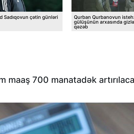
d Sadıqovun çətin günləri
Qurban Qurbanovun istehz
gülüşünün arxasında gizl
qəzəb
 maaş 700 manatadək artırılac