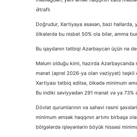
Ətraflı
Doğrudur, Xartiyaya əsasən, bəzi hallarda, y
ölkələrdə bu nisbət 50% ola bilər, amma bu
Bu qaydanın tətbiqi Azərbaycan üçün nə d
Məlum olduğu kimi, hazırda Azərbaycanda m
manat (aprel 2026-ya olan vəziyyət) təşkil 
Xartiyası tətbiq edilsə, ölkədə minimum əm
Bu indiki səviyyədən 291 manat və ya 73% a
Dövlət qurumlarının və sahəvi rəsmi şəxslər
minimum əmsək haqqının artımı birbaşa olar
bölgələrdə işləyənlərin böyük hissəsi mini