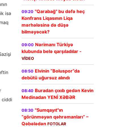
ının
"Qarabağ" bu dəfə heç
09:20
ik isə
Konfrans Liqasının Liqa
tmaq
mərhələsinə də düşə
bilməyəcək?
Nərimanı Türkiyə
09:00
klubunda belə qarşıladılar -
Sazişi
VİDEO
Elvinin “Boluspor”da
08:50
ftin
debütü uğursuz alındı
Buradan çıxıb gedən Kevin
r
08:40
Medinadan YENİ XƏBƏR
 ciddi
"Sumqayıt"ın
08:30
“görünməyən qəhrəmanları” –
Qəbələdən
FOTOLAR