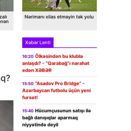
alı
Nərimanı xilas etməyin tək yolu
ənən
Xəbər Lenti
Ölkəsindən bu klubla
16:20
anlaşdı? - “Qarabağ”ı narahat
edən XƏBƏR
aq?
“Asadov Pro Bridge” -
15:50
Azərbaycan futbolu üçün yeni
fursət!
Hücumçusunun satışı ilə
15:40
bağlı danışıqlar aparmaq
niyyətində deyil