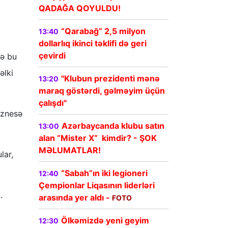
QADAĞA QOYULDU!
“Qarabağ” 2,5 milyon
13:40
dollarlıq ikinci təklifi də geri
çevirdi
və bu
əlki
"Klubun prezidenti mənə
13:20
maraq göstərdi, gəlməyim üçün
çalışdı"
iznesə
Azərbaycanda klubu satın
13:00
alan “Mister X“ kimdir? - ŞOK
MƏLUMATLAR!
lar,
“Sabah”ın iki legioneri
12:40
Çempionlar Liqasının liderləri
.
arasında yer aldı -
FOTO
Ölkəmizdə yeni geyim
12:30