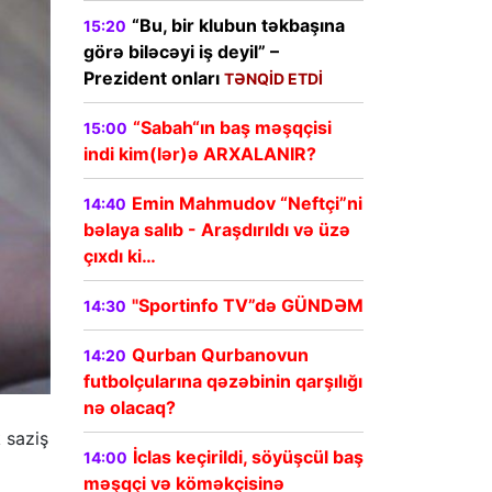
“Bu, bir klubun təkbaşına
15:20
görə biləcəyi iş deyil” –
Prezident onları
TƏNQİD ETDİ
“Sabah“ın baş məşqçisi
15:00
indi kim(lər)ə ARXALANIR?
Emin Mahmudov “Neftçi”ni
14:40
bəlaya salıb - Araşdırıldı və üzə
çıxdı ki…
"Sportinfo TV”də GÜNDƏM
14:30
Qurban Qurbanovun
14:20
futbolçularına qəzəbinin qarşılığı
nə olacaq?
 saziş
İclas keçirildi, söyüşcül baş
14:00
məşqçi və köməkçisinə