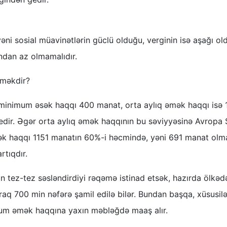
əni sosial müavinətlərin güclü olduğu, verginin isə aşağı o
ndan az olmamalıdır.
eməkdir?
inimum əsək haqqı 400 manat, orta aylıq əmək haqqı isə 
edir. Əgər orta aylıq əmək haqqının bu səviyyəsinə Avropa 
ək haqqı 1151 manatın 60%-i həcmində, yəni 691 manat olmal
rtıqdır.
in tez-tez səsləndirdiyi rəqəmə istinad etsək, hazırda ölkəd
aq 700 min nəfərə şamil edilə bilər. Bundan başqa, xüsusil
mum əmək haqqına yaxın məbləğdə maaş alır.