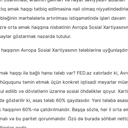
atlıq əmək haqqı tətbiq edilməsinə nail olmaq niyyətindədirlə
əğinin mərhələlərlə artırılması istiqamətində işləri davam
ə orta əmək haqqına nisbətinin Avropa Sosial Xartiyasını
 səylər göstərmək nəzərdə tutulur.
qqının Avropa Sosial Xartiyasının tələblərinə uyğunlaşdır
 haqqı ilə bağlı hansı tələb var? FED.az xatırladır ki, Av
qqı hüququnu təmin etmək üçün konkret iqtisadi meyarlar mü
l edilib və dövlətlərin üzərinə sosial öhdəliklər qoyur. Xart
ə göstərilir ki, əsas tələb 60% qaydasıdır. Yəni tələbə əsas
haqqının 60%-nə çatdırılmalıdır. Başqa sözlə, hər il orta 
alı və bu paritet qorunmalıdır. Özü də burada söhbət nett
ğindən gedir.