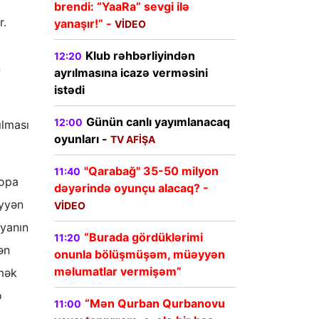
brendi: “YaaRa” sevgi ilə
r.
yanaşır!” -
VİDEO
Klub rəhbərliyindən
12:20
n
ayrılmasına icazə verməsini
istədi
Günün canlı yayımlanacaq
12:00
ılması
oyunları -
TV AFİŞA
"Qarabağ" 35-50 milyon
11:40
ropa
dəyərində oyunçu alacaq? -
əyyən
VİDEO
iyanın
“Burada gördüklərimi
11:20
ən
onunla bölüşmüşəm, müəyyən
məlumatlar vermişəm”
əmək
o
“Mən Qurban Qurbanovu
11:00