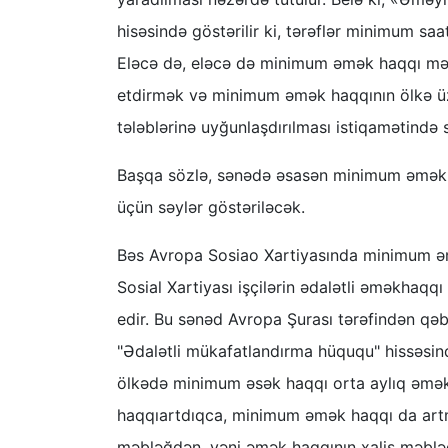
hisəsində göstərilir ki, tərəflər minimum sa
Eləcə də, eləcə də minimum əmək haqqı məbl
etdirmək və minimum əmək haqqının ölkə üzr
tələblərinə uyğunlaşdırılması istiqamətində
Başqa sözlə, sənədə əsasən minimum əmək ha
üçün səylər göstəriləcək.
Bəs Avropa Sosiao Xartiyasında minimum əmək
Sosial Xartiyası işçilərin ədalətli əməkha
edir. Bu sənəd Avropa Şurası tərəfindən qəbu
"Ədalətli mükafatlandırma hüququ" hissəsind
ölkədə minimum əsək haqqı orta aylıq əmək 
haqqıartdıqca, minimum əmək haqqı da artm
məbləğdən, yəni əmək haqqının xalis məblə