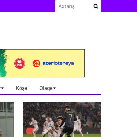
r
Köşə
Əlaqə