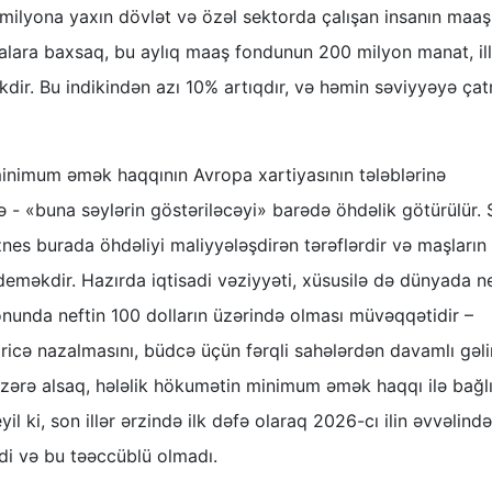
lyona yaxın dövlət və özəl sektorda çalışan insanın maaş
alara baxsaq, bu aylıq maaş fondunun 200 milyon manat, ill
ir. Bu indikindən azı 10% artıqdır, və həmin səviyyəyə ça
inimum əmək haqqının Avropa xartiyasının tələblərinə
də - «buna səylərin göstəriləcəyi» barədə öhdəlik götürülür. 
es burada öhdəliyi maliyyələşdirən tərəflərdir və maşların
 deməkdir. Hazırda iqtisadi vəziyyəti, xüsusilə də dünyada ne
onunda neftin 100 dolların üzərində olması müvəqqətidir –
dricə nazalmasını, büdcə üçün fərqli sahələrdən davamlı gəli
ərə alsaq, hələlik hökumətin minimum əmək haqqı ilə bağlı
yil ki, son illər ərzində ilk dəfə olaraq 2026-cı ilin əvvəlində
i və bu təəccüblü olmadı.