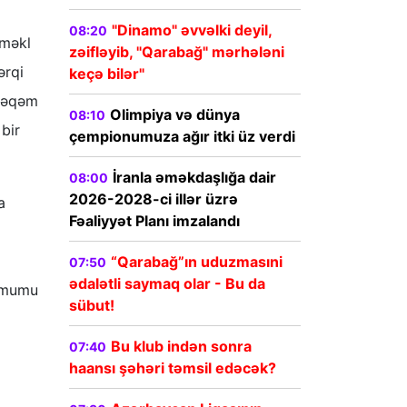
"Dinamo" əvvəlki deyil,
08:20
əməkl
zəifləyib, "Qarabağ" mərhələni
ərqi
keçə bilər"
 rəqəm
Olimpiya və dünya
08:10
bir
çempionumuza ağır itki üz verdi
İranla əməkdaşlığa dair
08:00
2026-2028-ci illər üzrə
a
Fəaliyyət Planı imzalandı
“Qarabağ”ın uduzmasıni
07:50
ədalətli saymaq olar - Bu da
nimumu
sübut!
Bu klub indən sonra
07:40
haansı şəhəri təmsil edəcək?