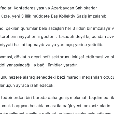
ifaqları Konfederasiyası və Azərbaycan Sahibkarlar
üzrə, yəni 3 illik müddətə Baş Kollektiv Saziş imzalanıb.
ı çəkilən qurumlar belə sazişləri hər 3 ildən bir imzalayır 
əflərin niyyətlərini göstərir. Təsadüfi deyil ki, bundan əvv
riyyəti həllini tapmayıb və ya yarımçıq yerinə yetirilib.
ənməsi, dövlətin qeyri-neft sektorunu inkişaf etdirməsi və b
di yanaşılacağı ilə bağlı ümidlər yaradır.
 bunu nəzərə alaraq sənəddəki bəzi maraqlı məqamları oxucu
ləriüçün ayraca izah edəcək.
n tədbirlərdən biri barədə daha geniş məlumatı təqdim edirik
əmək haqqının hesablanması ilə bağlı yeni mexanizmlərin
n ödənilməsi, əhalinin gəlirləri və həyat səviyyəsi» adlanan