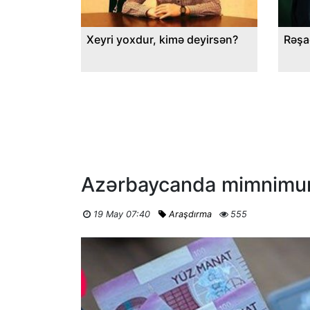
Xeyri yoxdur, kimə deyirsən?
Rəşa
Azərbaycanda mimnimum
19 May 07:40
Araşdırma
555