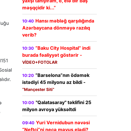
yaxşı tanıyıram, o, elə bir baş
məşqçidir ki...”
Hansı məbləğ qarşılığında
10:40
lduğu
Azərbaycana dönməyə razılıq
verib?
“Baku City Hospital” indi
10:30
burada fəaliyyət göstərir -
1151
VİDEO+FOTOLAR
Sosial
“Barselona”nın ödəmək
10:20
ıdır.
istədiyi 45 milyonu az bildi -
“Mançester Siti”
"Qalatasaray" təklifini 25
ə
10:00
milyon avroya yüksəltdi
ə
Yuri Vernidubun nəvəsi
09:40
“Neftçi”ni necə məyus elədi?