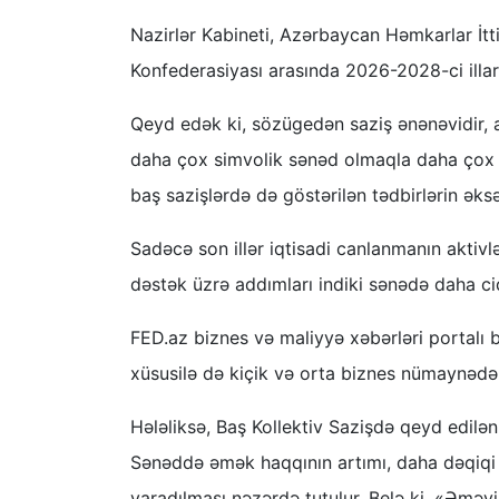
Nazirlər Kabineti, Azərbaycan Həmkarlar İtt
Konfederasiyası arasında 2026-2028-ci illar 
Qeyd edək ki, sözügedən saziş ənənəvidir, ad
daha çox simvolik sənəd olmaqla daha çox tər
baş sazişlərdə də göstərilən tədbirlərin əksə
Sadəcə son illər iqtisadi canlanmanın aktivl
dəstək üzrə addımları indiki sənədə daha cid
FED.az biznes və maliyyə xəbərləri portalı
xüsusilə də kiçik və orta biznes nümaynədə
Hələliksə, Baş Kollektiv Sazişdə qeyd edilə
Sənəddə əmək haqqının artımı, daha dəqiqi 
yaradılması nəzərdə tutulur. Belə ki, «Əməyi