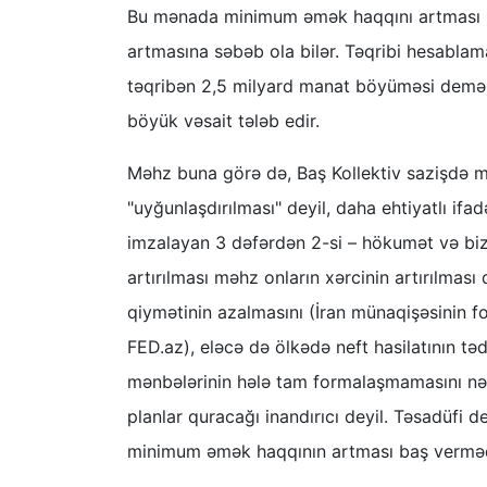
Bu mənada minimum əmək haqqını artması mi
artmasına səbəb ola bilər. Təqribi hesablam
təqribən 2,5 milyard manat böyüməsi deməkd
böyük vəsait tələb edir.
Məhz buna görə də, Baş Kollektiv sazişdə m
"uyğunlaşdırılması" deyil, daha ehtiyatlı ifa
imzalayan 3 dəfərdən 2-si – hökumət və bizn
artırılması məhz onların xərcinin artırılması
qiymətinin azalmasını (İran münaqişəsinin f
FED.az), eləcə də ölkədə neft hasilatının tə
mənbələrinin hələ tam formalaşmamasını nəz
planlar quracağı inandırıcı deyil. Təsadüfi de
minimum əmək haqqının artması baş verməd