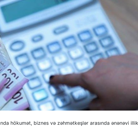
nda hökumət, biznes və zəhmətkeşlər arasında ənənəvi illik