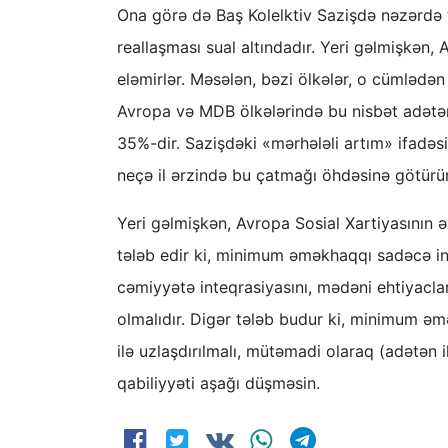
Ona görə də Baş Kolelktiv Sazişdə nəzərdə
reallaşması sual altındadır. Yeri gəlmişkə
eləmirlər. Məsələn, bəzi ölkələr, o cümlədə
Avropa və MDB ölkələrində bu nisbət adətə
35%-dir. Sazişdəki «mərhələli artım» ifadəsi
neçə il ərzində bu çatmağı öhdəsinə götürür
Yeri gəlmişkən, Avropa Sosial Xartiyasının ə
tələb edir ki, minimum əməkhaqqı sadəcə in
cəmiyyətə inteqrasiyasını, mədəni ehtiyacla
olmalıdır. Digər tələb budur ki, minimum əm
ilə uzlaşdırılmalı, mütəmadi olaraq (adətən il
qabiliyyəti aşağı düşməsin.