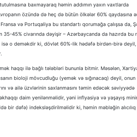
 tutulmasına baxmayaraq həmin addımın yaxın vaxtlarda
n, Avropanın özündə də heç də bütün ölkələr 60% qaydasına 
n Fransa və Portuqaliya bu standartı qorumağa çalışsa da, Ş
n 35-45% civarında dəyişir – Azərbaycanda da hazırda bu
 isə o deməkdir ki, dövlət 60%-lik hədəfə birdən-birə deyil, 
.
mək haqqı ilə bağlı tələbləri bununla bitmir. Məsələn, Xartiy
sanın bioloji mövcudluğu (yemək və sığınacaq) deyil, onun
rını və ailə üzvlərinin saxlanmasını təmin edəcək səviyyədə
əkhaqqı daim yenilənməlidir, yəni inflyasiya və yaşayış mi
də bir dəfə) indeksləşdirilməlidir ki, həmin məbləğin alıcılıq