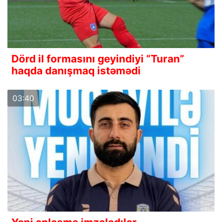
Dörd il formasını geyindiyi “Turan”
haqda danışmaq istəmədi
03:40