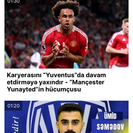
01:30
Karyerasını “Yuventus”da davam
etdirməyə yaxındır - “Mançester
Yunayted”in hücumçusu
01:20