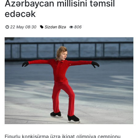
Azərbaycan millisini təmsil
edəcək
22 May 08:30
Sizdən Bizə
806
Fiqurlu konkisürmə üzrə ikiqat olimpiya çempionu