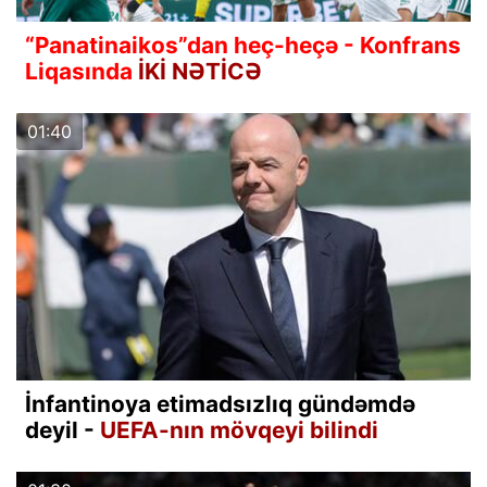
“Panatinaikos”dan heç-heçə - Konfrans
Liqasında
İKİ NƏTİCƏ
01:40
İnfantinoya etimadsızlıq gündəmdə
deyil -
UEFA-nın mövqeyi bilindi