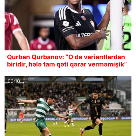
Qurban Qurbanov: “O da variantlardan
biridir, hələ tam qəti qərar verməmişik”
03:10