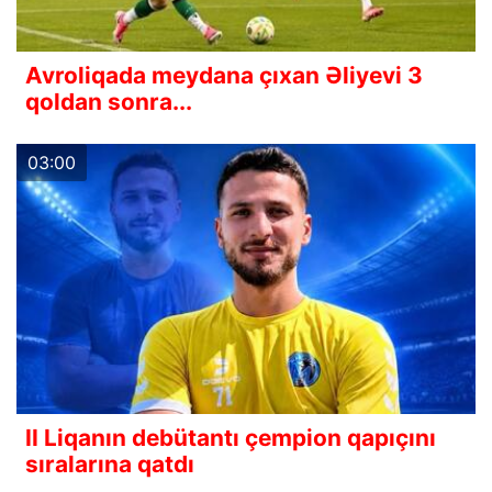
Avroliqada meydana çıxan Əliyevi 3
qoldan sonra...
03:00
II Liqanın debütantı çempion qapıçını
sıralarına qatdı