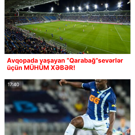
Avqopada yaşayan “Qarabağ”sevərlər
üçün MÜHÜM XƏBƏR!
17:40