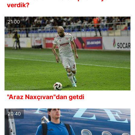
verdik?
21:00
"Araz Naxçıvan"dan getdi
20:40