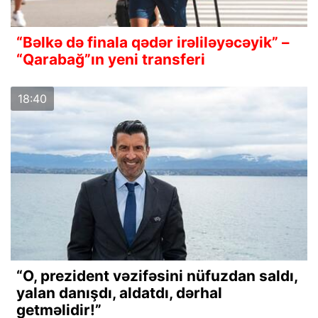
“Bəlkə də finala qədər irəliləyəcəyik” –
“Qarabağ”ın yeni transferi
18:40
“O, prezident vəzifəsini nüfuzdan saldı,
yalan danışdı, aldatdı, dərhal
getməlidir!”