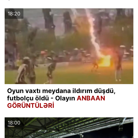
18:20
Oyun vaxtı meydana ildırım düşdü,
futbolçu öldü - Olayın
ANBAAN
GÖRÜNTÜLƏRİ
18:00