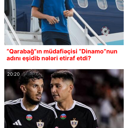
“Qarabağ”ın müdafiəçisi “Dinamo”nun
adını eşidib nələri etiraf etdi?
20:20