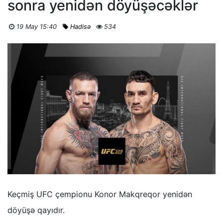
sonra yenidən döyüşəcəklər
19 May 15:40
Hadisə
534
Keçmiş UFC çempionu Konor Makqreqor yenidən
döyüşə qayıdır.