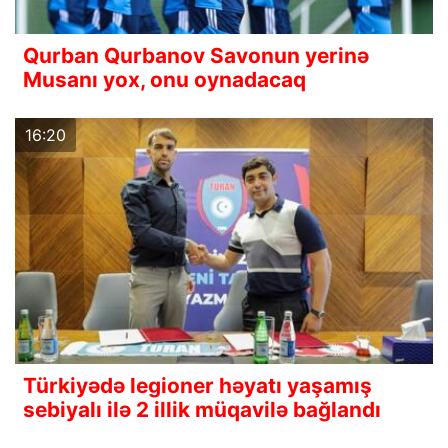
Qurban Qurbanov Savonun yerinə
Musanı yox, onu oynadacaq
16:20
Türkiyədə legioner həyatı yaşamış
sebiyalı ilə 2 illik müqavilə bağlandı