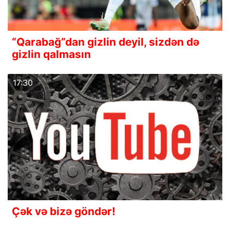
“Qarabağ”dan gizlin deyil, sizdən də
gizlin qalmasın
17:30
Çək və bizə göndər!