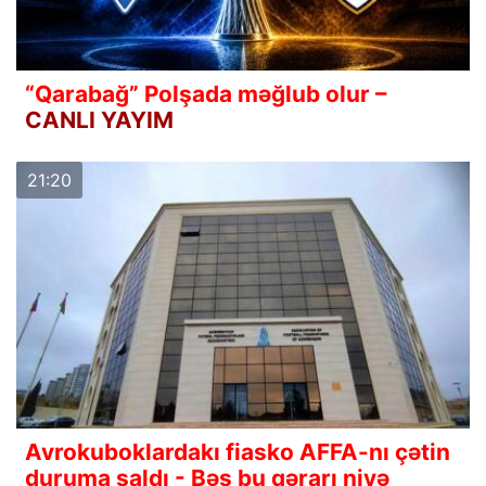
“Qarabağ” Polşada məğlub olur –
CANLI YAYIM
21:20
Avrokuboklardakı fiasko AFFA-nı çətin
duruma saldı - Bəs bu qərarı niyə