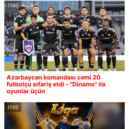
17:20
Azərbaycan komandası cəmi 20
futbolçu sifariş etdi - "Dinamo" ilə
oyunlar üçün
17:00