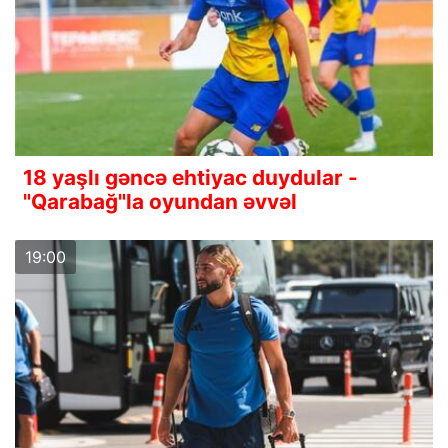
18 yaşlı gəncə ehtiyac duydular -
"Qarabağ"la oyundan əvvəl
19:00