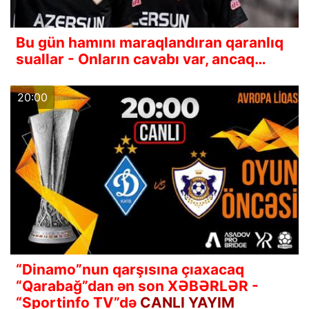
Bu gün hamını maraqlandıran qaranlıq
suallar - Onların cavabı var, ancaq…
20:00
“Dinamo”nun qarşısına çıaxacaq
“Qarabağ”dan ən son XƏBƏRLƏR -
“Sportinfo TV”də
CANLI YAYIM