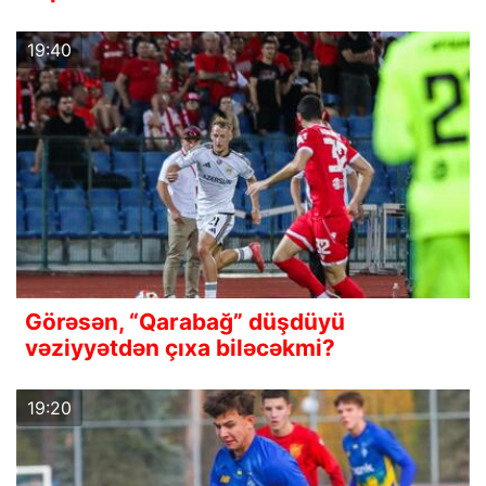
19:40
Görəsən, “Qarabağ” düşdüyü
vəziyyətdən çıxa biləcəkmi?
19:20