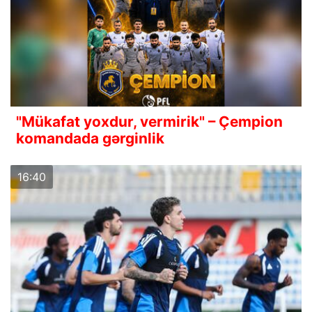
"Mükafat yoxdur, vermirik" – Çempion
komandada gərginlik
16:40