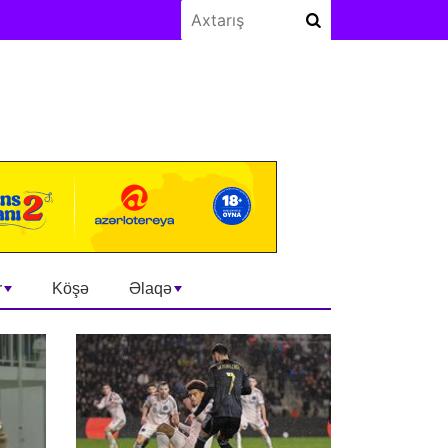
r
Köşə
Əlaqə