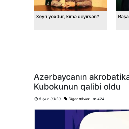
Xeyri yoxdur, kimə deyirsən?
Rəşa
Azərbaycanın akrobatika
Kubokunun qalibi oldu
8 İyun 03:20
Digər növlər
424