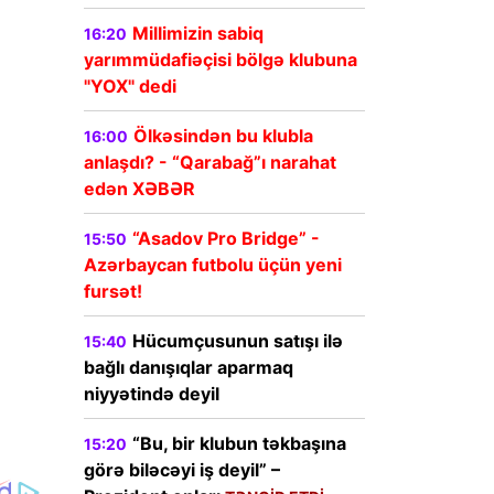
Millimizin sabiq
16:20
yarımmüdafiəçisi bölgə klubuna
"YOX" dedi
Ölkəsindən bu klubla
16:00
anlaşdı? - “Qarabağ”ı narahat
edən XƏBƏR
“Asadov Pro Bridge” -
15:50
Azərbaycan futbolu üçün yeni
fursət!
Hücumçusunun satışı ilə
15:40
bağlı danışıqlar aparmaq
niyyətində deyil
“Bu, bir klubun təkbaşına
15:20
görə biləcəyi iş deyil” –