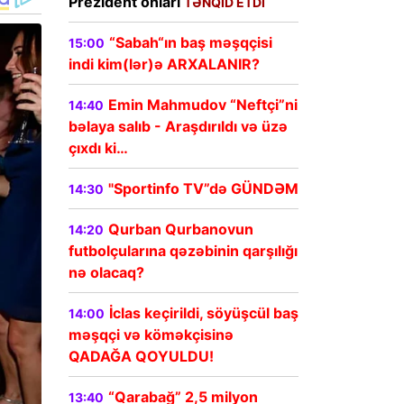
Prezident onları
TƏNQİD ETDİ
“Sabah“ın baş məşqçisi
15:00
indi kim(lər)ə ARXALANIR?
Emin Mahmudov “Neftçi”ni
14:40
bəlaya salıb - Araşdırıldı və üzə
çıxdı ki…
"Sportinfo TV”də GÜNDƏM
14:30
Qurban Qurbanovun
14:20
futbolçularına qəzəbinin qarşılığı
nə olacaq?
İclas keçirildi, söyüşcül baş
14:00
məşqçi və köməkçisinə
QADAĞA QOYULDU!
“Qarabağ” 2,5 milyon
13:40