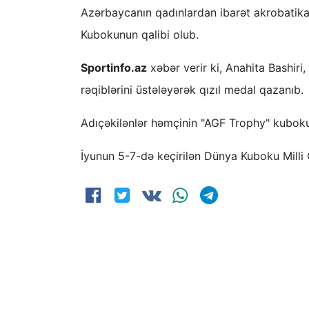
Azərbaycanın qadınlardan ibarət akrobatik
Kubokunun qalibi olub.
Sportinfo.az
xəbər verir ki, Anahita Bashir
rəqiblərini üstələyərək qızıl medal qazanıb.
Adıçəkilənlər həmçinin "AGF Trophy" kubokun
İyunun 5-7-də keçirilən Dünya Kuboku Milli 