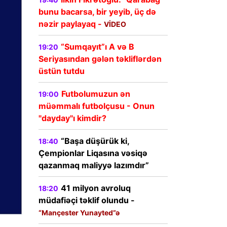
bunu bacarsa, bir yeyib, üç də
nəzir paylayaq -
VİDEO
“Sumqayıt”ı A və B
19:20
Seriyasından gələn təkliflərdən
üstün tutdu
Futbolumuzun ən
19:00
müəmmalı futbolçusu - Onun
"dayday"ı kimdir?
“Başa düşürük ki,
18:40
Çempionlar Liqasına vəsiqə
qazanmaq maliyyə lazımdır”
41 milyon avroluq
18:20
müdafiəçi təklif olundu -
“Mançester Yunayted”ə