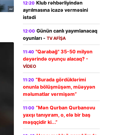
Klub rəhbərliyindən
12:20
ayrılmasına icazə verməsini
istədi
Günün canlı yayımlanacaq
12:00
oyunları -
TV AFİŞA
"Qarabağ" 35-50 milyon
11:40
dəyərində oyunçu alacaq? -
VİDEO
“Burada gördüklərimi
11:20
onunla bölüşmüşəm, müəyyən
məlumatlar vermişəm”
“Mən Qurban Qurbanovu
11:00
yaxşı tanıyıram, o, elə bir baş
məşqçidir ki...”