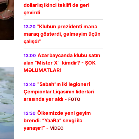
dollarlıq ikinci təklifi də geri
çevirdi
"Klubun prezidenti mənə
13:20
maraq göstərdi, gəlməyim üçün
çalışdı"
Azərbaycanda klubu satın
13:00
alan “Mister X“ kimdir? - ŞOK
MƏLUMATLAR!
“Sabah”ın iki legioneri
12:40
Çempionlar Liqasının liderləri
arasında yer aldı -
FOTO
Ölkəmizdə yeni geyim
12:30
brendi: “YaaRa” sevgi ilə
yanaşır!” -
VİDEO