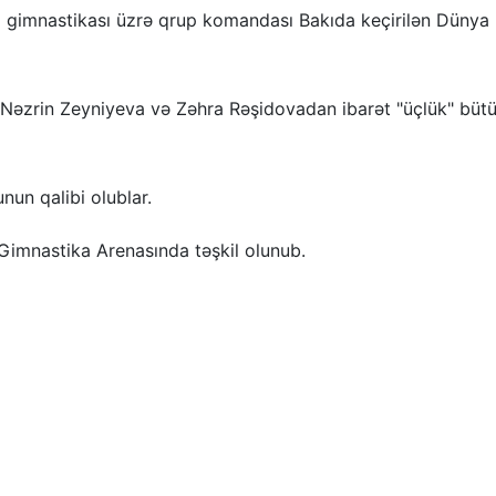
a gimnastikası üzrə qrup komandası Bakıda keçirilən Dünya
i, Nəzrin Zeyniyeva və Zəhra Rəşidovadan ibarət "üçlük" büt
un qalibi olublar.
Gimnastika Arenasında təşkil olunub.