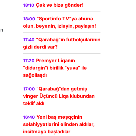
Çək və bizə göndər!
18:10
“Sportinfo TV”yə abunə
18:00
olun, bəyənin, izləyin, paylaşın!
ün
“Qarabağ”ın futbolçularının
17:40
gizli dərdi var?
Premyer Liqanın
17:20
“didərgin”i birillik “yuva” ilə
sağollaşdı
“Qarabağ”dan getmiş
17:00
vinger Üçüncü Liqa klubundan
təklif aldı
Yeni baş məşqçinin
16:40
səlahiyyətlərini əlindən aldılar,
incitməyə başladılar