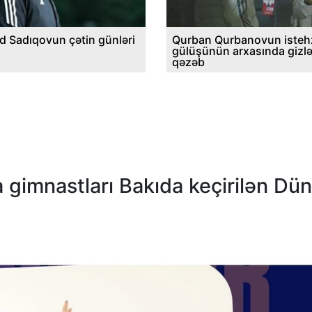
d Sadıqovun çətin günləri
Qurban Qurbanovun istehz
gülüşünün arxasında gizl
qəzəb
 gimnastları Bakıda keçirilən Dü