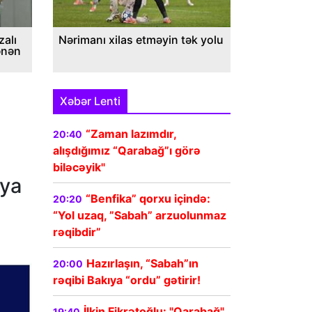
alı
Nərimanı xilas etməyin tək yolu
ənən
Xəbər Lenti
“Zaman lazımdır,
20:40
alışdığımız “Qarabağ”ı görə
biləcəyik"
nya
“Benfika” qorxu içində:
20:20
“Yol uzaq, ”Sabah” arzuolunmaz
rəqibdir”
Hazırlaşın, “Sabah”ın
20:00
rəqibi Bakıya “ordu” gətirir!
İlkin Fikrətoğlu: "Qarabağ"
19:40