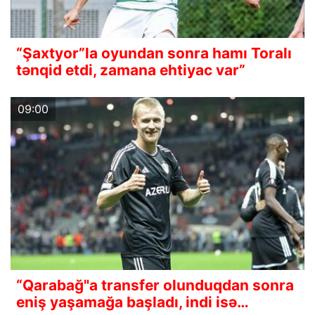
“Şaxtyor”la oyundan sonra hamı Toralı
tənqid etdi, zamana ehtiyac var”
09:00
“Qarabağ"a transfer olunduqdan sonra
eniş yaşamağa başladı, indi isə…