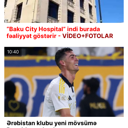
“Baku City Hospital” indi burada
fəaliyyət göstərir -
VİDEO+FOTOLAR
10:40
Ərəbistan klubu yeni mövsümə