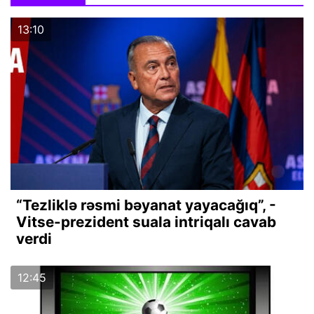
13:10
“Tezliklə rəsmi bəyanat yayacağıq”, -
Vitse-prezident suala intriqalı cavab
verdi
12:45