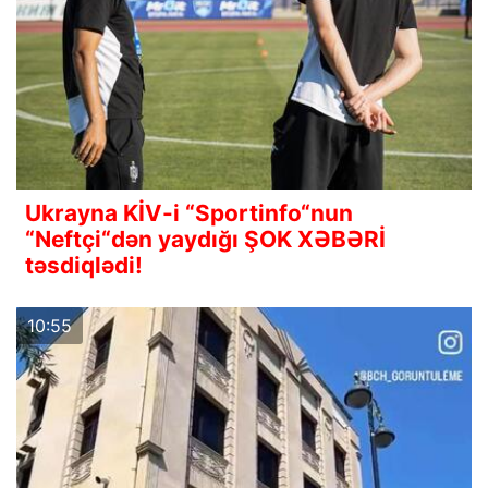
Ukrayna KİV-i “Sportinfo“nun
“Neftçi“dən yaydığı ŞOK XƏBƏRİ
təsdiqlədi!
10:55