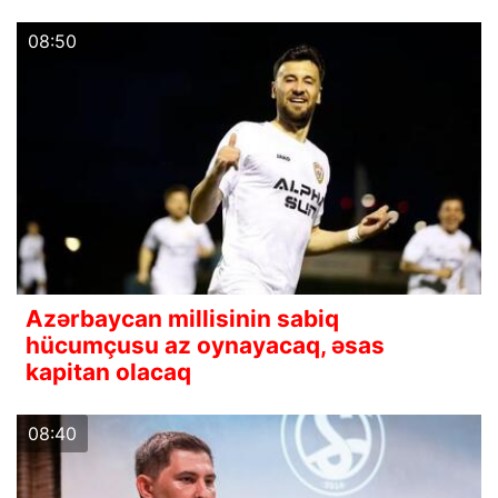
08:50
Azərbaycan millisinin sabiq
hücumçusu az oynayacaq, əsas
kapitan olacaq
08:40