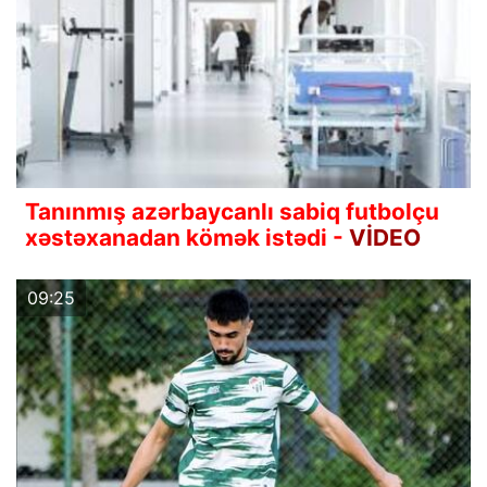
Tanınmış azərbaycanlı sabiq futbolçu
xəstəxanadan kömək istədi -
VİDEO
09:25