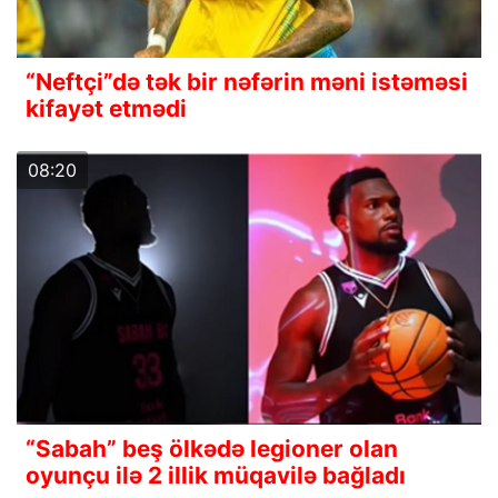
“Neftçi”də tək bir nəfərin məni istəməsi
kifayət etmədi
08:20
“Sabah” beş ölkədə legioner olan
oyunçu ilə 2 illik müqavilə bağladı