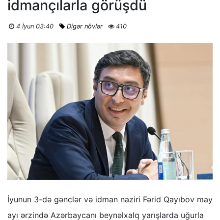
idmançılarla görüşdü
4 İyun 03:40
Digər növlər
410
İyunun 3-də gənclər və idman naziri Fərid Qayıbov may
ayı ərzində Azərbaycanı beynəlxalq yarışlarda uğurla