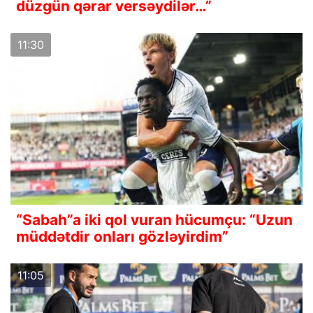
düzgün qərar versəydilər…”
11:30
“Sabah”a iki qol vuran hücumçu: “Uzun
müddətdir onları gözləyirdim”
11:05