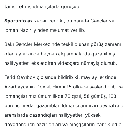
təmsil etmiş idmançılarla görüşüb.
Sportinfo.az
xəbər verir ki, bu barədə Gənclər və
İdman Nazirliyindən məlumat verilib.
Bakı Gənclər Mərkəzində təşkil olunan görüş zamanı
ötən ay ərzində beynəlxalq arenalarda qazanılmış
nailiyyətləri əks etdirən videoçarx nümayiş olunub.
Fərid Qayıbov çıxışında bildirib ki, may ayı ərzində
Azərbaycanın Dövlət Himni 15 ölkədə səsləndirilib və
idmançılarımız ümumilikdə 70 qızıl, 58 gümüş, 103
bürünc medal qazanıblar. İdmançılarımızın beynəlxalq
arenalarda qazandıqları nailiyyətləri yüksək
dəyərləndirən nazir onları və məşqçilərini təbrik edib.