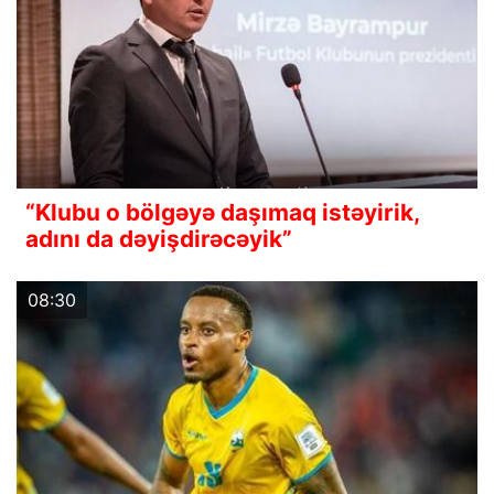
“Klubu o bölgəyə daşımaq istəyirik,
adını da dəyişdirəcəyik”
08:30