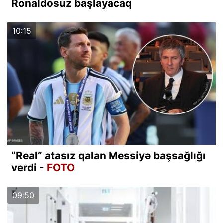
Ronaldosuz başlayacaq
10:15
“Real” atasız qalan Messiyə başsağlığı
verdi -
FOTO
09:50