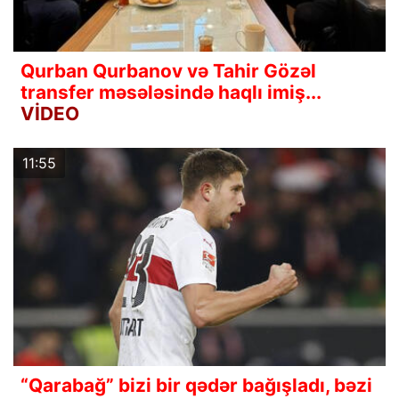
Qurban Qurbanov və Tahir Gözəl
transfer məsələsində haqlı imiş...
VİDEO
11:55
“Qarabağ” bizi bir qədər bağışladı, bəzi