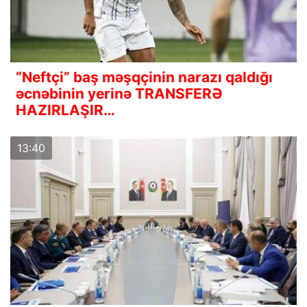
“Neftçi” baş məşqçinin narazı qaldığı
əcnəbinin yerinə TRANSFERƏ
HAZIRLAŞIR…
13:40