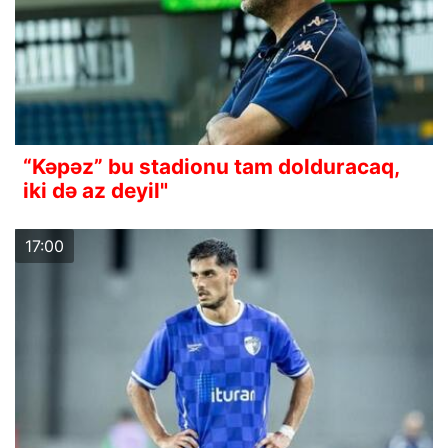
“Kəpəz” bu stadionu tam dolduracaq,
iki də az deyil"
17:00