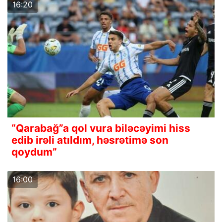
16:20
“Qarabağ”a qol vura biləcəyimi hiss
edib irəli atıldım, həsrətimə son
qoydum”
16:00