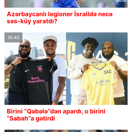
Azərbaycanlı legioner İsraildə necə
səs-küy yaratdı?
16:40
Birini “Qəbələ”dən apardı, o birini
“Sabah”a gətirdi