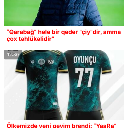
“Qarabağ” hələ bir qədər "çiy"dir, amma
çox təhlükəlidir”
12:30
Ölkəmizdə yeni geyim brendi: “YaaRa”