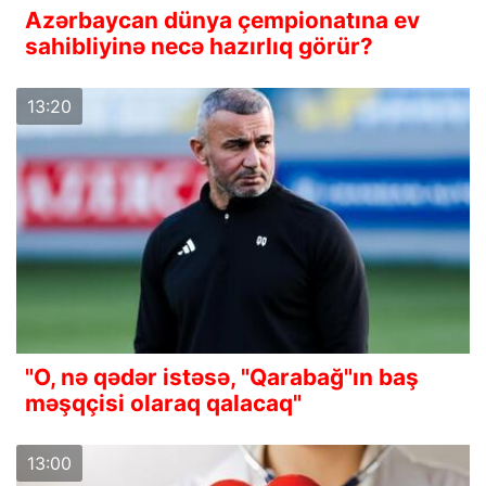
Azərbaycan dünya çempionatına ev
sahibliyinə necə hazırlıq görür?
13:20
"O, nə qədər istəsə, "Qarabağ"ın baş
məşqçisi olaraq qalacaq"
13:00