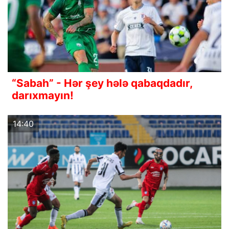
“Sabah” - Hər şey hələ qabaqdadır,
darıxmayın!
14:40