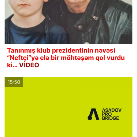
Tanınmış klub prezidentinin nəvəsi
“Neftçi”yə elə bir möhtəşəm qol vurdu
ki…
VİDEO
15:50