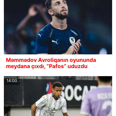
Məmmədov Avroliqanın oyununda
meydana çıxdı, “Pafos” uduzdu
14:00