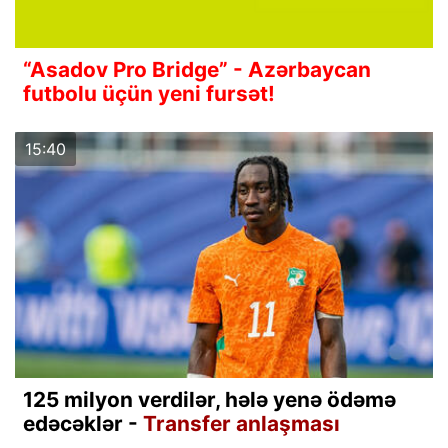
“Asadov Pro Bridge” - Azərbaycan
futbolu üçün yeni fursət!
15:40
125 milyon verdilər, hələ yenə ödəmə
edəcəklər -
Transfer anlaşması