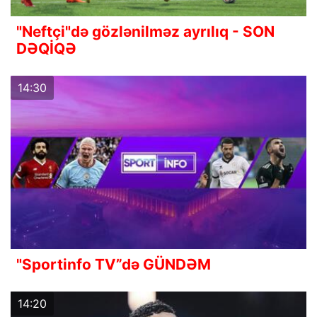
"Neftçi"də gözlənilməz ayrılıq - SON
DƏQİQƏ
14:30
"Sportinfo TV”də GÜNDƏM
14:20