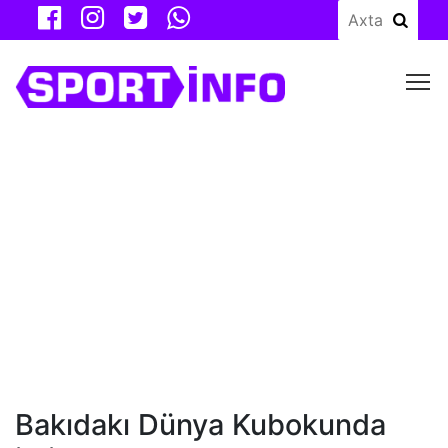
M
Bakıdakı Dünya Kubokunda