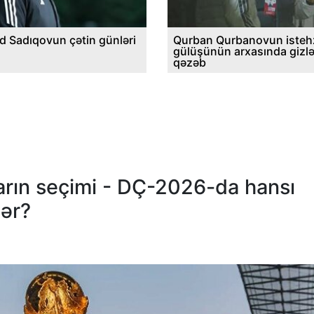
d Sadıqovun çətin günləri
Qurban Qurbanovun istehz
gülüşünün arxasında gizl
qəzəb
rın seçimi - DÇ-2026-da hansı
lər?