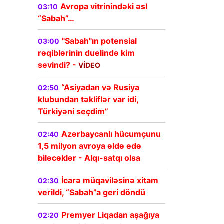
Avropa vitrinindəki əsl
03:10
“Sabah”…
"Sabah"ın potensial
03:00
rəqiblərinin duelində kim
sevindi? -
VİDEO
“Asiyadan və Rusiya
02:50
klubundan təkliflər var idi,
Türkiyəni seçdim”
Azərbaycanlı hücumçunu
02:40
1,5 milyon avroya əldə edə
biləcəklər - Alqı-satqı olsa
İcarə müqaviləsinə xitam
02:30
verildi, “Sabah”a geri döndü
Premyer Liqadan aşağıya
02:20