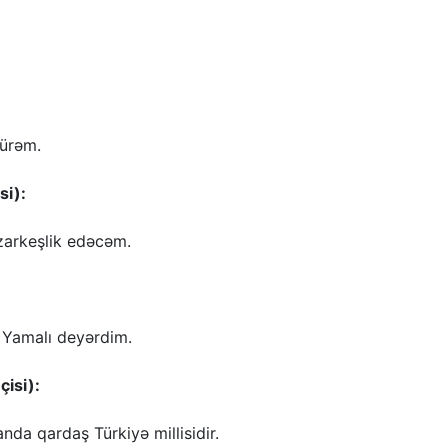
rürəm.
si):
azarkeşlik edəcəm.
n Yamalı deyərdim.
çisi):
da qardaş Türkiyə millisidir.