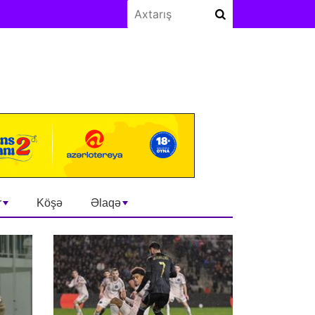
r
Köşə
Əlaqə