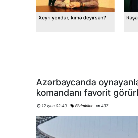
Xeyri yoxdur, kimə deyirsən?
Rəşa
Azərbaycanda oynayanla
komandanı favorit görür
12 İyun 02:40
Bizimkilər
407