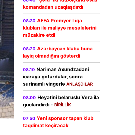
komandadan uzaqlaşdırdı
AFFA Premyer Liqa
08:30
klubları ilə maliyyə məsələlərini
müzakirə etdi
Azərbaycan klubu buna
08:20
layiq olmadığını göstərdi
Nəriman Axundzadəni
08:10
icarəyə götürdülər, sonra
surinamlı vingerlə
ANLAŞDILAR
Heyətini belaruslu Vera ilə
08:00
gücləndirdi -
BİRİLLİK
Yeni sponsor tapan klub
07:50
təqdimat keçirəcək