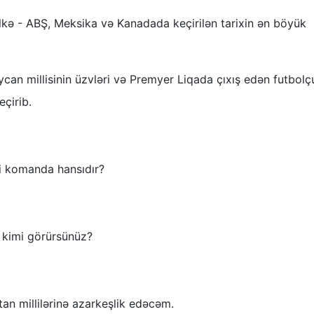
 ölkə - ABŞ, Meksika və Kanadada keçirilən tarixin ən böyük
ycan millisinin üzvləri və Premyer Liqada çıxış edən futbolç
çirib.
li komanda hansıdır?
q kimi görürsünüz?
an millilərinə azarkeşlik edəcəm.