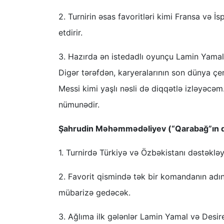
2. Turnirin əsas favoritləri kimi Fransa və 
etdirir.
3. Hazırda ən istedadlı oyunçu Lamin Yama
Digər tərəfdən, karyeralarının son dünya çe
Messi kimi yaşlı nəsli də diqqətlə izləyəcəm.
nümunədir.
Şahrudin Məhəmmədəliyev (“Qarabağ”ın qa
1. Turnirdə Türkiyə və Özbəkistanı dəstəklə
2. Favorit qismində tək bir komandanın adın
mübarizə gedəcək.
3. Ağlıma ilk gələnlər Lamin Yamal və Desi