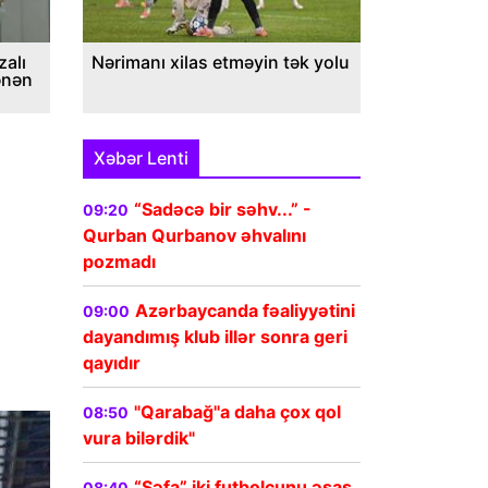
alı
Nərimanı xilas etməyin tək yolu
ənən
Xəbər Lenti
“Sadəcə bir səhv...” -
09:20
Qurban Qurbanov əhvalını
pozmadı
Azərbaycanda fəaliyyətini
09:00
dayandımış klub illər sonra geri
qayıdır
"Qarabağ"a daha çox qol
08:50
vura bilərdik"
“Şəfa” iki futbolçunu əsas
08:40