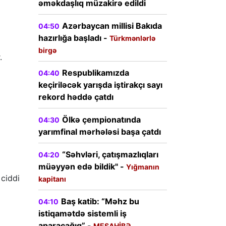
əməkdaşlıq müzakirə edildi
Azərbaycan millisi Bakıda
04:50
hazırlığa başladı -
Türkmənlərlə
birgə
.
Respublikamızda
04:40
keçiriləcək yarışda iştirakçı sayı
rekord həddə çatdı
Ölkə çempionatında
04:30
yarımfinal mərhələsi başa çatdı
“Səhvləri, çatışmazlıqları
04:20
müəyyən edə bildik" -
Yığmanın
 ciddi
kapitanı
Baş katib: “Məhz bu
04:10
istiqamətdə sistemli iş
aparacağıq” -
MESAHİBƏ