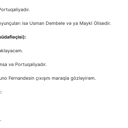
rtuqaliyadır.
k oyunçuları isə Usman Dembele və ya Maykl Olisedir.
dafiəçisi):
təkləyəcəm.
ansa və Portuqaliyadır.
runo Fernandesin çıxışını maraqla gözləyirəm.
:
.