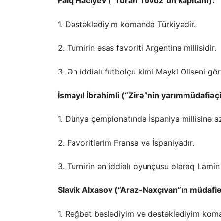
Faiq Hacıyev (“Turan Tovuz”un kapitanı):
1. Dəstəklədiyim komanda Türkiyədir.
2. Turnirin əsas favoriti Argentina millisidir.
3. Ən iddialı futbolçu kimi Maykl Oliseni gö
İsmayıl İbrahimli (“Zirə”nin yarımmüdafiəçi
1. Dünya çempionatında İspaniya millisinə 
2. Favoritlərim Fransa və İspaniyadır.
3. Turnirin ən iddialı oyunçusu olaraq Lami
Slavik Alxasov (“Araz-Naxçıvan”ın müdafiə
1. Rəğbət bəslədiyim və dəstəklədiyim koman