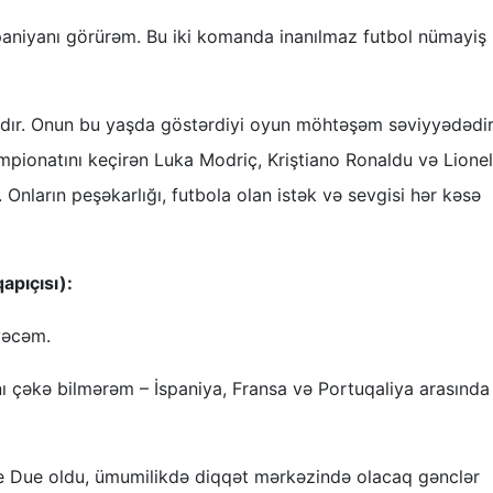
İspaniyanı görürəm. Bu iki komanda inanılmaz futbol nümayiş
ldır. Onun bu yaşda göstərdiyi oyun möhtəşəm səviyyədədir
mpionatını keçirən Luka Modriç, Kriştiano Ronaldu və Lionel
 Onların peşəkarlığı, futbola olan istək və sevgisi hər kəsə
pıçısı):
yəcəm.
ı çəkə bilmərəm – İspaniya, Fransa və Portuqaliya arasında
re Due oldu, ümumilikdə diqqət mərkəzində olacaq gənclər