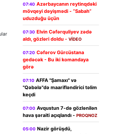
Azərbaycanın reytinqdəki
07:40
mövqeyi dəyişmədi - “Sabah”
uduzduğu üçün
Elvin Cəfərquliyev zədə
07:30
ular
aldı, gözləri doldu -
VİDEO
Cəfərov Gürcüstana
07:20
gedəcək - Bu iki komandaya
görə
AFFA "Şamaxı" və
07:10
"Qəbələ"də maarifləndirici təlim
keçdi
Avqustun 7-də gözlənilən
07:00
hava şəraiti açıqlandı -
PROQNOZ
Nazir görüşdü,
05:00