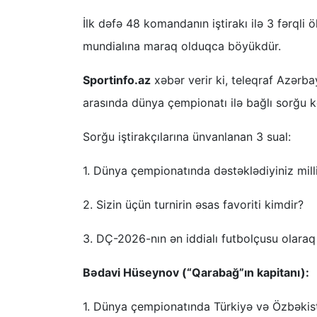
İlk dəfə 48 komandanın iştirakı ilə 3 fərqli
mundialına maraq olduqca böyükdür.
Sportinfo.az
xəbər verir ki, teleqraf Azərba
arasında dünya çempionatı ilə bağlı sorğu ke
Sorğu iştirakçılarına ünvanlanan 3 sual:
1. Dünya çempionatında dəstəklədiyiniz mil
2. Sizin üçün turnirin əsas favoriti kimdir?
3. DÇ-2026-nın ən iddialı futbolçusu olara
Bədavi Hüseynov (“Qarabağ”ın kapitanı):
1. Dünya çempionatında Türkiyə və Özbəkist