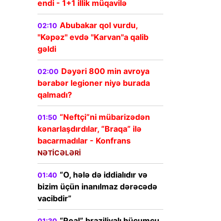
endi - 1+1 illik müqavilə
Abubakar qol vurdu,
02:10
"Kəpəz" evdə "Karvan"a qalib
gəldi
Dəyəri 800 min avroya
02:00
bərabər legioner niyə burada
qalmadı?
“Neftçi”ni mübarizədən
01:50
kənarlaşdırdılar, “Braqa” ilə
bacarmadılar - Konfrans
NƏTİCƏLƏRİ
“O, hələ də iddialıdır və
01:40
bizim üçün inanılmaz dərəcədə
vacibdir”
“Real” braziliyalı hücumçu
01:30