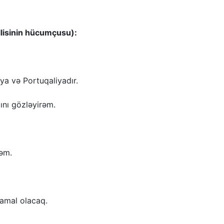
lisinin hücumçusu):
ya və Portuqaliyadır.
ını gözləyirəm.
yəm.
Yamal olacaq.