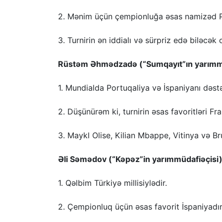
2. Mənim üçün çempionluğa əsas namizəd Po
3. Turnirin ən iddialı və sürpriz edə biləcə
Rüstəm Əhmədzadə (“Sumqayıt”ın yarımmü
1. Mundialda Portuqaliya və İspaniyanı dəs
2. Düşünürəm ki, turnirin əsas favoritləri Fr
3. Maykl Olise, Kilian Mbappe, Vitinya və B
Əli Səmədov (“Kəpəz”in yarımmüdafiəçisi)
1. Qəlbim Türkiyə millisiylədir.
2. Çempionluq üçün əsas favorit İspaniyadır