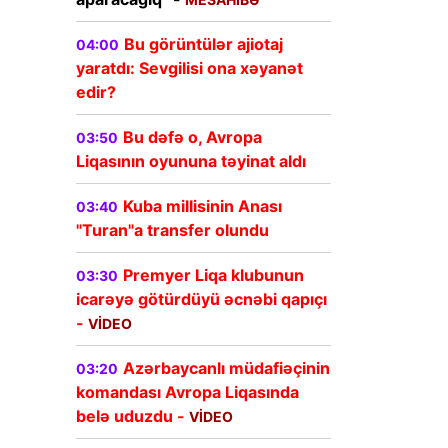
Bu görüntülər ajiotaj
04:00
yaratdı: Sevgilisi ona xəyanət
edir?
Bu dəfə o, Avropa
03:50
Liqasının oyununa təyinat aldı
Kuba millisinin Anası
03:40
"Turan"a transfer olundu
Premyer Liqa klubunun
03:30
icarəyə götürdüyü əcnəbi qapıçı
-
VİDEO
Azərbaycanlı müdafiəçinin
03:20
komandası Avropa Liqasında
belə uduzdu -
VİDEO