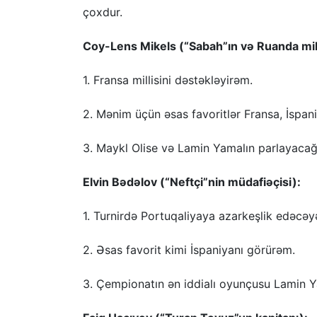
çoxdur.
Coy-Lens Mikels (“Sabah”ın və Ruanda mil
1. Fransa millisini dəstəkləyirəm.
2. Mənim üçün əsas favoritlər Fransa, İspani
3. Maykl Olise və Lamin Yamalın parlayacağ
Elvin Bədəlov (“Neftçi”nin müdafiəçisi):
1. Turnirdə Portuqaliyaya azarkeşlik edəcə
2. Əsas favorit kimi İspaniyanı görürəm.
3. Çempionatın ən iddialı oyunçusu Lamin 