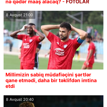
nə qədər maaş alacaq? -
FOTOLAR
8 Avqust 21:00
Millimizin sabiq müdafiəçini şərtlər
qane etmədi, daha bir təklifdən imtina
etdi
8 Avqust 20:40