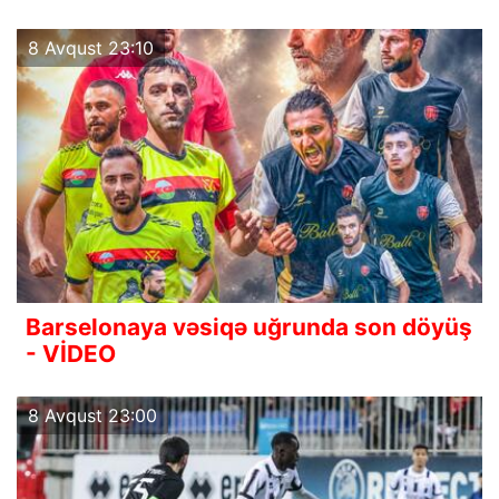
8 Avqust 23:10
Barselonaya vəsiqə uğrunda son döyüş
- VİDEO
8 Avqust 23:00