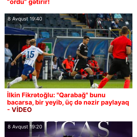
“ordu” gətirir!
8 Avqust 19:40
İlkin Fikrətoğlu: "Qarabağ" bunu
bacarsa, bir yeyib, üç də nəzir paylayaq
-
VİDEO
8 Avqust 19:20