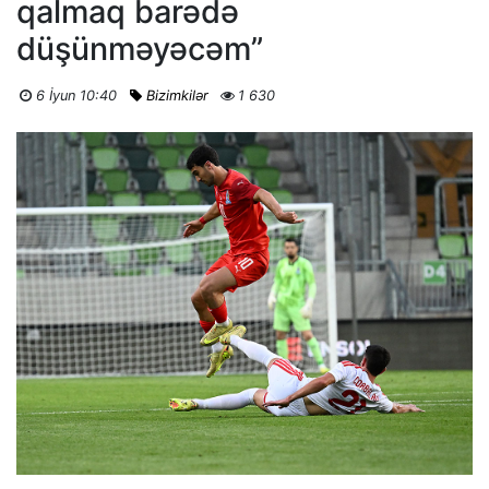
qalmaq barədə
düşünməyəcəm”
6 İyun 10:40
Bizimkilər
1 630