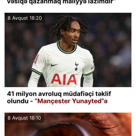
vəsiqə qazanmaq maliyyə lazımdır”
8 Avqust 18:20
41 milyon avroluq müdafiəçi təklif
olundu -
“Mançester Yunayted”ə
8 Avqust 18:10