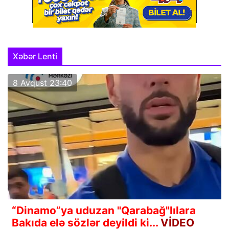
Xəbər Lenti
8 Avqust 23:40
“Dinamo”ya uduzan "Qarabağ"lılara
Bakıda elə sözlər deyildi ki...
VİDEO