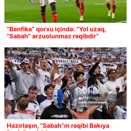
“Benfika” qorxu içində: “Yol uzaq,
”Sabah” arzuolunmaz rəqibdir”
8 Avqust 20:00
Hazırlaşın, “Sabah”ın rəqibi Bakıya