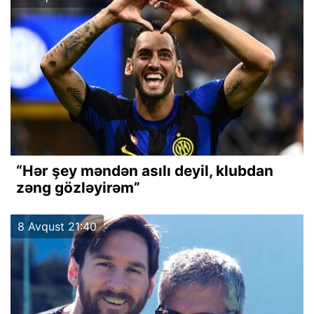
“Hər şey məndən asılı deyil, klubdan
zəng gözləyirəm”
8 Avqust 21:40