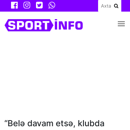
M
“Belə davam etsə, klubda