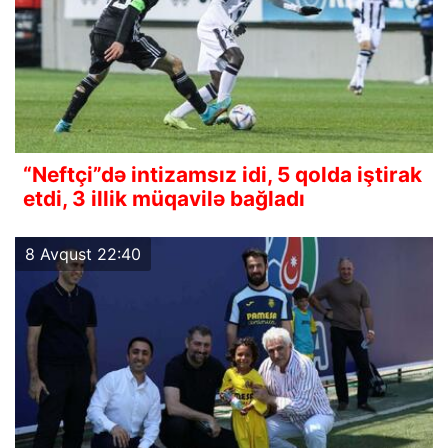
“Neftçi”də intizamsız idi, 5 qolda iştirak
etdi, 3 illik müqavilə bağladı
8 Avqust 22:40