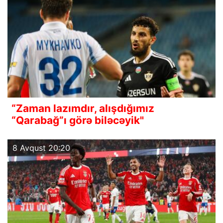
“Zaman lazımdır, alışdığımız
“Qarabağ”ı görə biləcəyik"
8 Avqust 20:20