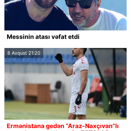
Messinin atası vəfat etdi
8 Avqust 21:20
Ermənistana gedən “Araz-Naxçıvan”lı