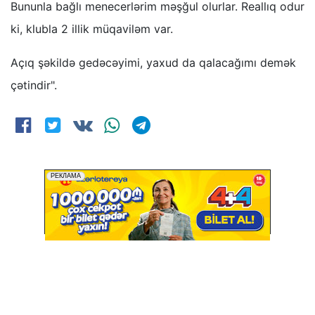
Bununla bağlı menecerlərim məşğul olurlar. Reallıq odur
ki, klubla 2 illik müqaviləm var.
Açıq şəkildə gedəcəyimi, yaxud da qalacağımı demək
çətindir".