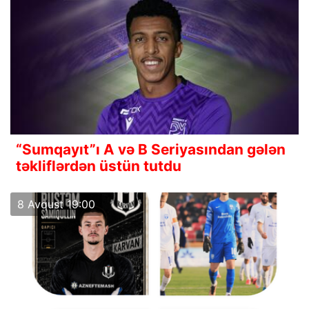
“Sumqayıt”ı A və B Seriyasından gələn
təkliflərdən üstün tutdu
8 Avqust 19:00