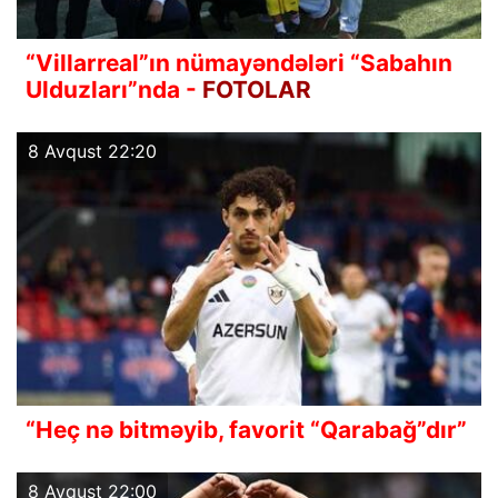
“Villarreal”ın nümayəndələri “Sabahın
Ulduzları”nda -
FOTOLAR
8 Avqust 22:20
“Heç nə bitməyib, favorit “Qarabağ”dır”
8 Avqust 22:00