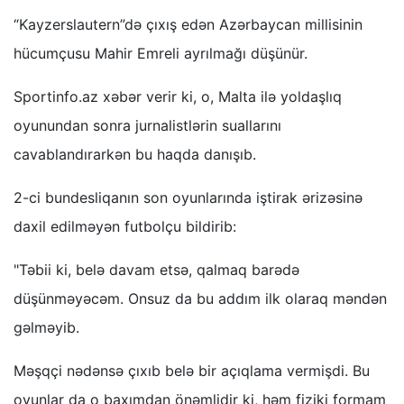
“Kayzerslautern”də çıxış edən Azərbaycan millisinin
hücumçusu Mahir Emreli ayrılmağı düşünür.
Sportinfo.az xəbər verir ki, o, Malta ilə yoldaşlıq
oyunundan sonra jurnalistlərin suallarını
cavablandırarkən bu haqda danışıb.
2-ci bundesliqanın son oyunlarında iştirak ərizəsinə
daxil edilməyən futbolçu bildirib:
"Təbii ki, belə davam etsə, qalmaq barədə
düşünməyəcəm. Onsuz da bu addım ilk olaraq məndən
gəlməyib.
Məşqçi nədənsə çıxıb belə bir açıqlama vermişdi. Bu
oyunlar da o baxımdan önəmlidir ki, həm fiziki formam